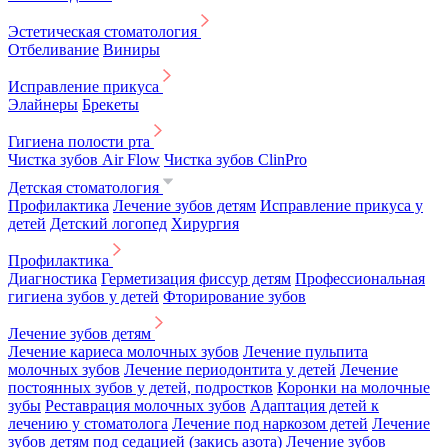
Эстетическая стоматология
Отбеливание
Виниры
Исправление прикуса
Элайнеры
Брекеты
Гигиена полости рта
Чистка зубов Air Flow
Чистка зубов ClinPro
Детская стоматология
Профилактика
Лечение зубов детям
Исправление прикуса у
детей
Детский логопед
Хирургия
Профилактика
Диагностика
Герметизация фиссур детям
Профессиональная
гигиена зубов у детей
Фторирование зубов
Лечение зубов детям
Лечение кариеса молочных зубов
Лечение пульпита
молочных зубов
Лечение периодонтита у детей
Лечение
постоянных зубов у детей, подростков
Коронки на молочные
зубы
Реставрация молочных зубов
Адаптация детей к
лечению у стоматолога
Лечение под наркозом детей
Лечение
зубов детям под седацией (закись азота)
Лечение зубов