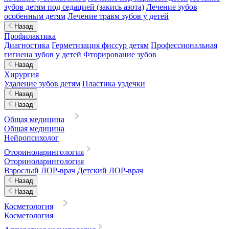
зубов детям под седацией (закись азота)
Лечение зубов
особенным детям
Лечение травм зубов у детей
Назад
Профилактика
Диагностика
Герметизация фиссур детям
Профессиональная
гигиена зубов у детей
Фторирование зубов
Назад
Хирургия
Удаление зубов детям
Пластика уздечки
Назад
Назад
Общая медицина
Общая медицина
Нейропсихолог
Оториноларингология
Оториноларингология
Взрослый ЛОР-врач
Детский ЛОР-врач
Назад
Назад
Косметология
Косметология