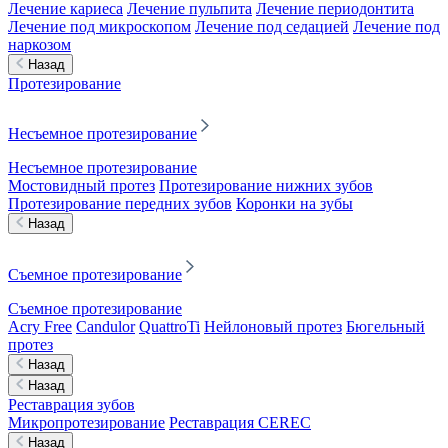
Лечение кариеса
Лечение пульпита
Лечение периодонтита
Лечение под микроскопом
Лечение под седацией
Лечение под
наркозом
Назад
Протезирование
Несъемное протезирование
Несъемное протезирование
Мостовидный протез
Протезирование нижних зубов
Протезирование передних зубов
Коронки на зубы
Назад
Съемное протезирование
Съемное протезирование
Acry Free
Candulor
QuattroTi
Нейлоновый протез
Бюгельный
протез
Назад
Назад
Реставрация зубов
Микропротезирование
Реставрация CEREC
Назад