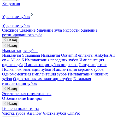
Хирургия
Удаление зубов
Удаление зубов
Сложное удаление
Удаление зуба мудрости
Удаление
ретинированного зуба
Назад
Назад
Имплантация зубов
Импланты Straumann
Импланты Osstem
Импланты Ankylos
All
on 4
All on 6
Имплантация передних зубов
Имплантация
одного зуба
Имплантация зубов под ключ
Синус лифтинг
Полная имплантация зубов
Имплантация верхних зубов
Одномоментная имплантация зубов
Имплантация нижних
зубов
Одноэтапная имплантация зубов
Базальная
имплантация зубов
Назад
Эстетическая стоматология
Отбеливание
Виниры
Назад
Гигиена полости рта
Чистка зубов Air Flow
Чистка зубов ClinPro