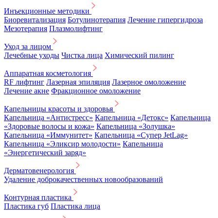
Инъекционные методики
Биоревитализация
Ботулинотерапия
Лечение гипергидроза
Мезотерапия
Плазмолифтинг
Уход за лицом
Лечебные уходы
Чистка лица
Химический пилинг
Аппаратная косметология
RF лифтинг
Лазерная эпиляция
Лазерное омоложение
Лечение акне
Фракционное омоложение
Капельницы красоты и здоровья
Капельница «Антистресс»
Капельница «Детокс»
Капельница
«Здоровые волосы и кожа»
Капельница «Золушка»
Капельница «Иммунитет»
Капельница «Супер JetLag»
Капельница «Эликсир молодости»
Капельница
«Энергетический заряд»
Дерматовенерология
Удаление доброкачественных новообразований
Контурная пластика
Пластика губ
Пластика лица