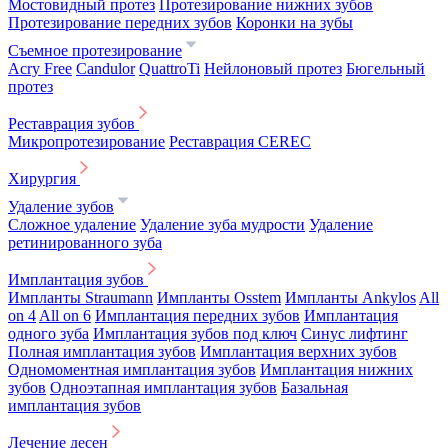
Мостовидный протез
Протезирование нижних зубов
Протезирование передних зубов
Коронки на зубы
Съемное протезирование
Acry Free
Candulor
QuattroTi
Нейлоновый протез
Бюгельный
протез
Реставрация зубов
Микропротезирование
Реставрация CEREC
Хирургия
Удаление зубов
Сложное удаление
Удаление зуба мудрости
Удаление
ретинированного зуба
Имплантация зубов
Импланты Straumann
Импланты Osstem
Импланты Ankylos
All
on 4
All on 6
Имплантация передних зубов
Имплантация
одного зуба
Имплантация зубов под ключ
Синус лифтинг
Полная имплантация зубов
Имплантация верхних зубов
Одномоментная имплантация зубов
Имплантация нижних
зубов
Одноэтапная имплантация зубов
Базальная
имплантация зубов
Лечение десен