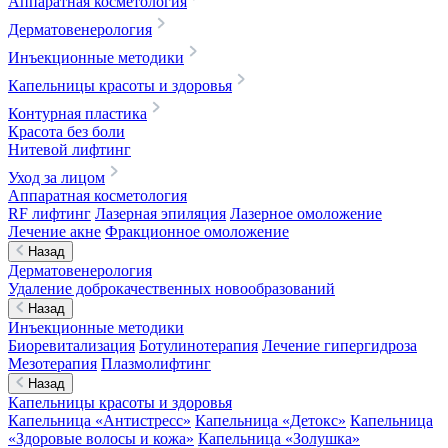
Аппаратная косметология
Дерматовенерология
Инъекционные методики
Капельницы красоты и здоровья
Контурная пластика
Красота без боли
Нитевой лифтинг
Уход за лицом
Аппаратная косметология
RF лифтинг
Лазерная эпиляция
Лазерное омоложение
Лечение акне
Фракционное омоложение
Назад
Дерматовенерология
Удаление доброкачественных новообразований
Назад
Инъекционные методики
Биоревитализация
Ботулинотерапия
Лечение гипергидроза
Мезотерапия
Плазмолифтинг
Назад
Капельницы красоты и здоровья
Капельница «Антистресс»
Капельница «Детокс»
Капельница
«Здоровые волосы и кожа»
Капельница «Золушка»