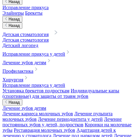
Назад
Исправление прикуса
Элайнеры
Брекеты
Назад
Назад
Детская стоматология
Детская стоматология
Детский логопед
Исправление прикуса у детей
Лечение зубов детям
Профилактика
Хирургия
Исправление прикуса у детей
Установка брекетов подросткам
Индивидуальные капы
(спортивные) для защиты от травм зубов
Назад
Лечение зубов детям
Лечение кариеса молочных зубов
Лечение пульпита
молочных зубов
Лечение периодонтита у детей
Лечение
постоянных зубов у детей, подростков
Коронки на молочные
зубы
Реставрация молочных зубов
Адаптация детей к
лечению у стоматолога
Лечение под наркозом детей
Лечение