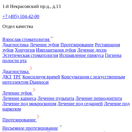
1-й Некрасовский пр-д., д.13
+7 (495) 104-42-00
Отдел качества
Взрослая стоматология
Диагностика
Лечение зубов
Протезирование
Реставрация
зубов
Хирургия
Имплантация зубов
Лечение десен
Эстетическая стоматология
Исправление прикуса
Гигиена
полости рта
Диагностика
ДКТ
ТРГ
Консилиум врачей
Консультация с искусственным
интеллектом Diagnocat
Лечение зубов
Лечение кариеса
Лечение пульпита
Лечение периодонтита
Лечение под микроскопом
Лечение под седацией
Лечение под
наркозом
Протезирование
Несъемное протезирование