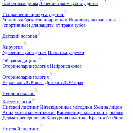
особенным детям
Лечение травм зубов у детей
Исправление прикуса у детей
Установка брекетов подросткам
Индивидуальные капы
(спортивные) для защиты от травм зубов
Детский логопед
Хирургия
Удаление зубов детям
Пластика уздечки
Общая медицина
Оториноларингология
Нейропсихолог
Оториноларингология
Взрослый ЛОР-врач
Детский ЛОР-врач
Нейропсихолог
Косметология
Нитевой лифтинг
Инъекционные методики
Уход за лицом
Аппаратная косметология
Капельницы красоты и здоровья
Дерматовенерология
Контурная пластика
Красота без боли
Нитевой лифтинг