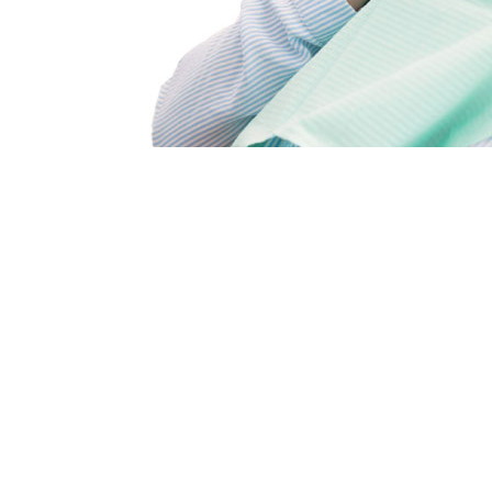
Врачи
Цены
Акции
9 клиник
В 5 городах подмосковья:
Королёв, Мытищи, Щёлково, Пушкино и Балашиха.
с 1998 года