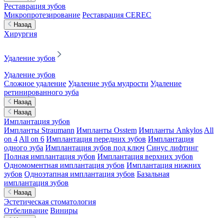
Реставрация зубов
Микропротезирование
Реставрация CEREC
Назад
Хирургия
Удаление зубов
Удаление зубов
Сложное удаление
Удаление зуба мудрости
Удаление
ретинированного зуба
Назад
Назад
Имплантация зубов
Импланты Straumann
Импланты Osstem
Импланты Ankylos
All
on 4
All on 6
Имплантация передних зубов
Имплантация
одного зуба
Имплантация зубов под ключ
Синус лифтинг
Полная имплантация зубов
Имплантация верхних зубов
Одномоментная имплантация зубов
Имплантация нижних
зубов
Одноэтапная имплантация зубов
Базальная
имплантация зубов
Назад
Эстетическая стоматология
Отбеливание
Виниры