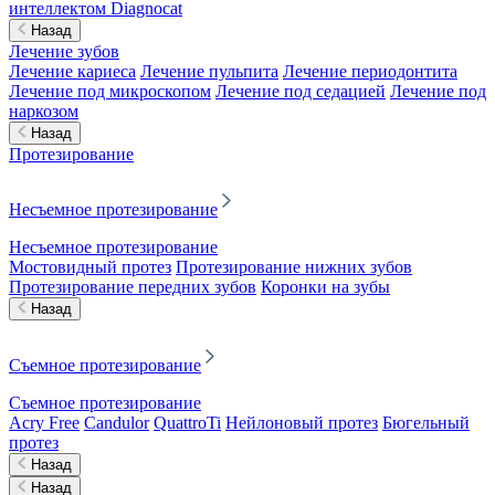
интеллектом Diagnocat
Назад
Лечение зубов
Лечение кариеса
Лечение пульпита
Лечение периодонтита
Лечение под микроскопом
Лечение под седацией
Лечение под
наркозом
Назад
Протезирование
Несъемное протезирование
Несъемное протезирование
Мостовидный протез
Протезирование нижних зубов
Протезирование передних зубов
Коронки на зубы
Назад
Съемное протезирование
Съемное протезирование
Acry Free
Candulor
QuattroTi
Нейлоновый протез
Бюгельный
протез
Назад
Назад