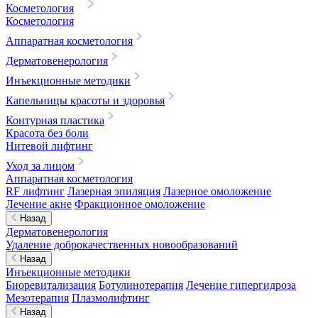
Косметология
Косметология
Аппаратная косметология
Дерматовенерология
Инъекционные методики
Капельницы красоты и здоровья
Контурная пластика
Красота без боли
Нитевой лифтинг
Уход за лицом
Аппаратная косметология
RF лифтинг
Лазерная эпиляция
Лазерное омоложение
Лечение акне
Фракционное омоложение
Назад
Дерматовенерология
Удаление доброкачественных новообразований
Назад
Инъекционные методики
Биоревитализация
Ботулинотерапия
Лечение гипергидроза
Мезотерапия
Плазмолифтинг
Назад