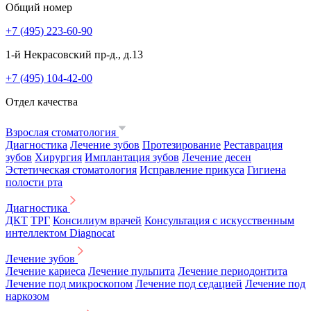
Общий номер
+7 (495) 223-60-90
1-й Некрасовский пр-д., д.13
+7 (495) 104-42-00
Отдел качества
Взрослая стоматология
Диагностика
Лечение зубов
Протезирование
Реставрация
зубов
Хирургия
Имплантация зубов
Лечение десен
Эстетическая стоматология
Исправление прикуса
Гигиена
полости рта
Диагностика
ДКТ
ТРГ
Консилиум врачей
Консультация с искусственным
интеллектом Diagnocat
Лечение зубов
Лечение кариеса
Лечение пульпита
Лечение периодонтита
Лечение под микроскопом
Лечение под седацией
Лечение под
наркозом