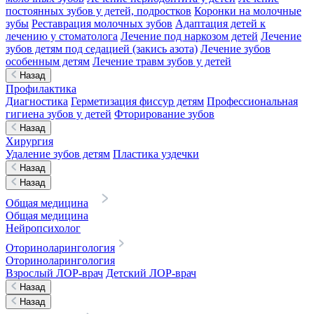
постоянных зубов у детей, подростков
Коронки на молочные
зубы
Реставрация молочных зубов
Адаптация детей к
лечению у стоматолога
Лечение под наркозом детей
Лечение
зубов детям под седацией (закись азота)
Лечение зубов
особенным детям
Лечение травм зубов у детей
Назад
Профилактика
Диагностика
Герметизация фиссур детям
Профессиональная
гигиена зубов у детей
Фторирование зубов
Назад
Хирургия
Удаление зубов детям
Пластика уздечки
Назад
Назад
Общая медицина
Общая медицина
Нейропсихолог
Оториноларингология
Оториноларингология
Взрослый ЛОР-врач
Детский ЛОР-врач
Назад
Назад