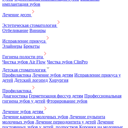
имплантация зубов
Лечение десен
Эстетическая стоматология
Отбеливание
Виниры
Исправление прикуса
Элайнеры
Брекеты
Гигиена полости рта
Чистка зубов Air Flow
Чистка зубов ClinPro
Детская стоматология
Профилактика
Лечение зубов детям
Исправление прикуса у
детей
Детский логопед
Хирургия
Профилактика
Диагностика
Герметизация фиссур детям
Профессиональная
гигиена зубов у детей
Фторирование зубов
Лечение зубов детям
Лечение кариеса молочных зубов
Лечение пульпита
молочных зубов
Лечение периодонтита у детей
Лечение
постоянных зубов у детей, подростков
Коронки на молочные