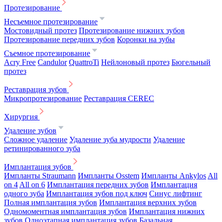
Протезирование
Несъемное протезирование
Мостовидный протез
Протезирование нижних зубов
Протезирование передних зубов
Коронки на зубы
Съемное протезирование
Acry Free
Candulor
QuattroTi
Нейлоновый протез
Бюгельный
протез
Реставрация зубов
Микропротезирование
Реставрация CEREC
Хирургия
Удаление зубов
Сложное удаление
Удаление зуба мудрости
Удаление
ретинированного зуба
Имплантация зубов
Импланты Straumann
Импланты Osstem
Импланты Ankylos
All
on 4
All on 6
Имплантация передних зубов
Имплантация
одного зуба
Имплантация зубов под ключ
Синус лифтинг
Полная имплантация зубов
Имплантация верхних зубов
Одномоментная имплантация зубов
Имплантация нижних
зубов
Одноэтапная имплантация зубов
Базальная