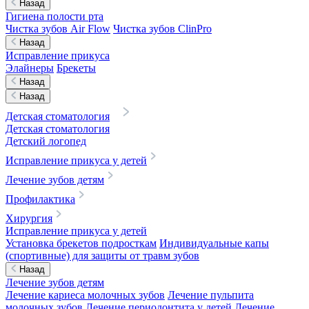
Назад
Гигиена полости рта
Чистка зубов Air Flow
Чистка зубов ClinPro
Назад
Исправление прикуса
Элайнеры
Брекеты
Назад
Назад
Детская стоматология
Детская стоматология
Детский логопед
Исправление прикуса у детей
Лечение зубов детям
Профилактика
Хирургия
Исправление прикуса у детей
Установка брекетов подросткам
Индивидуальные капы
(спортивные) для защиты от травм зубов
Назад
Лечение зубов детям
Лечение кариеса молочных зубов
Лечение пульпита
молочных зубов
Лечение периодонтита у детей
Лечение