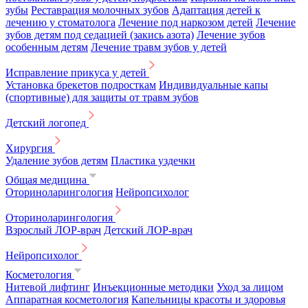
зубы
Реставрация молочных зубов
Адаптация детей к
лечению у стоматолога
Лечение под наркозом детей
Лечение
зубов детям под седацией (закись азота)
Лечение зубов
особенным детям
Лечение травм зубов у детей
Исправление прикуса у детей
Установка брекетов подросткам
Индивидуальные капы
(спортивные) для защиты от травм зубов
Детский логопед
Хирургия
Удаление зубов детям
Пластика уздечки
Общая медицина
Оториноларингология
Нейропсихолог
Оториноларингология
Взрослый ЛОР-врач
Детский ЛОР-врач
Нейропсихолог
Косметология
Нитевой лифтинг
Инъекционные методики
Уход за лицом
Аппаратная косметология
Капельницы красоты и здоровья