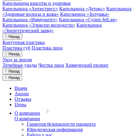
Капельницы красоты и здоровья
Капельница «Антистресс»
Капельница «Детокс»
Капельница
«Здоровые волосы и кожа»
Капельница «Золушка»
Капельница «Иммунитет»
Капельница «Супер JetLag»
Капельница «Эликсир молодости»
Капельница
«Энергетический заряд»
Назад
Контурная пластика
Пластика губ
Пластика лица
Назад
Уход за лицом
Лечебные уходы
Чистка лица
Химический пилинг
Назад
Назад
Врачи
Акции
Отзывы
Цены
О компании
О компании
Гарантия безопасности пациента
Юридическая информация
Работа у нас