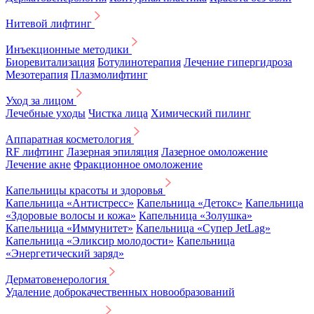
Нитевой лифтинг
Инъекционные методики
Биоревитализация
Ботулинотерапия
Лечение гипергидроза
Мезотерапия
Плазмолифтинг
Уход за лицом
Лечебные уходы
Чистка лица
Химический пилинг
Аппаратная косметология
RF лифтинг
Лазерная эпиляция
Лазерное омоложение
Лечение акне
Фракционное омоложение
Капельницы красоты и здоровья
Капельница «Антистресс»
Капельница «Детокс»
Капельница
«Здоровые волосы и кожа»
Капельница «Золушка»
Капельница «Иммунитет»
Капельница «Супер JetLag»
Капельница «Эликсир молодости»
Капельница
«Энергетический заряд»
Дерматовенерология
Удаление доброкачественных новообразований