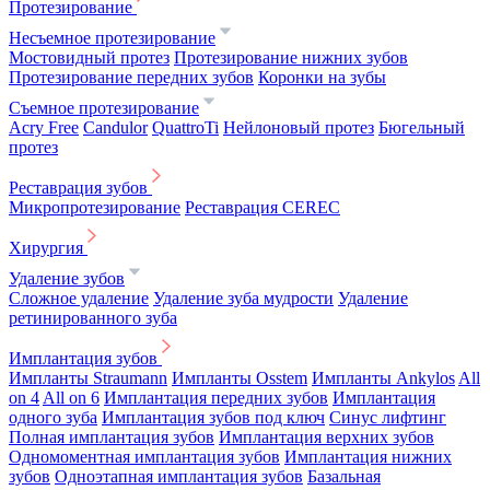
Протезирование
Несъемное протезирование
Мостовидный протез
Протезирование нижних зубов
Протезирование передних зубов
Коронки на зубы
Съемное протезирование
Acry Free
Candulor
QuattroTi
Нейлоновый протез
Бюгельный
протез
Реставрация зубов
Микропротезирование
Реставрация CEREC
Хирургия
Удаление зубов
Сложное удаление
Удаление зуба мудрости
Удаление
ретинированного зуба
Имплантация зубов
Импланты Straumann
Импланты Osstem
Импланты Ankylos
All
on 4
All on 6
Имплантация передних зубов
Имплантация
одного зуба
Имплантация зубов под ключ
Синус лифтинг
Полная имплантация зубов
Имплантация верхних зубов
Одномоментная имплантация зубов
Имплантация нижних
зубов
Одноэтапная имплантация зубов
Базальная