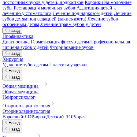
постоянных зубов у детей, подростков
Коронки на молочные
зубы
Реставрация молочных зубов
Адаптация детей к
лечению у стоматолога
Лечение под наркозом детей
Лечение
зубов детям под седацией (закись азота)
Лечение зубов
особенным детям
Лечение травм зубов у детей
Назад
Профилактика
Диагностика
Герметизация фиссур детям
Профессиональная
гигиена зубов у детей
Фторирование зубов
Назад
Хирургия
Удаление зубов детям
Пластика уздечки
Назад
Назад
Общая медицина
Общая медицина
Нейропсихолог
Оториноларингология
Оториноларингология
Взрослый ЛОР-врач
Детский ЛОР-врач
Назад
Назад