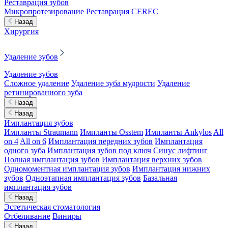
Реставрация зубов
Микропротезирование
Реставрация CEREC
Назад
Хирургия
Удаление зубов
Удаление зубов
Сложное удаление
Удаление зуба мудрости
Удаление
ретинированного зуба
Назад
Назад
Имплантация зубов
Импланты Straumann
Импланты Osstem
Импланты Ankylos
All
on 4
All on 6
Имплантация передних зубов
Имплантация
одного зуба
Имплантация зубов под ключ
Синус лифтинг
Полная имплантация зубов
Имплантация верхних зубов
Одномоментная имплантация зубов
Имплантация нижних
зубов
Одноэтапная имплантация зубов
Базальная
имплантация зубов
Назад
Эстетическая стоматология
Отбеливание
Виниры
Назад