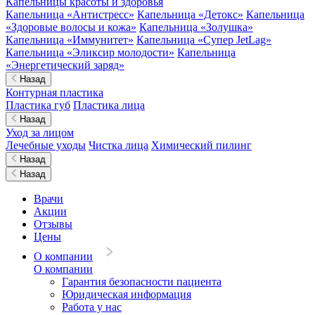
Капельницы красоты и здоровья
Капельница «Антистресс»
Капельница «Детокс»
Капельница
«Здоровые волосы и кожа»
Капельница «Золушка»
Капельница «Иммунитет»
Капельница «Супер JetLag»
Капельница «Эликсир молодости»
Капельница
«Энергетический заряд»
Назад
Контурная пластика
Пластика губ
Пластика лица
Назад
Уход за лицом
Лечебные уходы
Чистка лица
Химический пилинг
Назад
Назад
Врачи
Акции
Отзывы
Цены
О компании
О компании
Гарантия безопасности пациента
Юридическая информация
Работа у нас