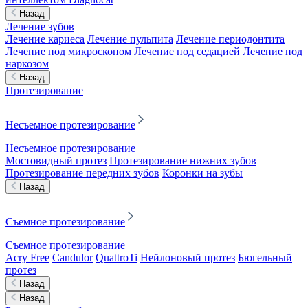
Назад
Лечение зубов
Лечение кариеса
Лечение пульпита
Лечение периодонтита
Лечение под микроскопом
Лечение под седацией
Лечение под
наркозом
Назад
Протезирование
Несъемное протезирование
Несъемное протезирование
Мостовидный протез
Протезирование нижних зубов
Протезирование передних зубов
Коронки на зубы
Назад
Съемное протезирование
Съемное протезирование
Acry Free
Candulor
QuattroTi
Нейлоновый протез
Бюгельный
протез
Назад
Назад