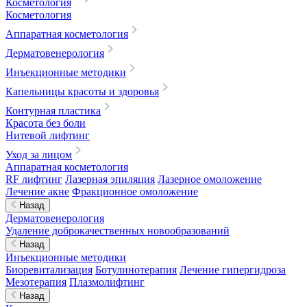
Косметология
Косметология
Аппаратная косметология
Дерматовенерология
Инъекционные методики
Капельницы красоты и здоровья
Контурная пластика
Красота без боли
Нитевой лифтинг
Уход за лицом
Аппаратная косметология
RF лифтинг
Лазерная эпиляция
Лазерное омоложение
Лечение акне
Фракционное омоложение
Назад
Дерматовенерология
Удаление доброкачественных новообразований
Назад
Инъекционные методики
Биоревитализация
Ботулинотерапия
Лечение гипергидроза
Мезотерапия
Плазмолифтинг
Назад