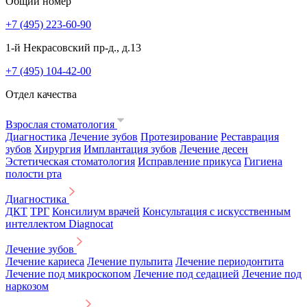
Общий номер
+7 (495) 223-60-90
1-й Некрасовский пр-д., д.13
+7 (495) 104-42-00
Отдел качества
Взрослая стоматология
Диагностика
Лечение зубов
Протезирование
Реставрация
зубов
Хирургия
Имплантация зубов
Лечение десен
Эстетическая стоматология
Исправление прикуса
Гигиена
полости рта
Диагностика
ДКТ
ТРГ
Консилиум врачей
Консультация с искусственным
интеллектом Diagnocat
Лечение зубов
Лечение кариеса
Лечение пульпита
Лечение периодонтита
Лечение под микроскопом
Лечение под седацией
Лечение под
наркозом