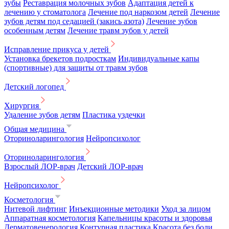
зубы
Реставрация молочных зубов
Адаптация детей к
лечению у стоматолога
Лечение под наркозом детей
Лечение
зубов детям под седацией (закись азота)
Лечение зубов
особенным детям
Лечение травм зубов у детей
Исправление прикуса у детей
Установка брекетов подросткам
Индивидуальные капы
(спортивные) для защиты от травм зубов
Детский логопед
Хирургия
Удаление зубов детям
Пластика уздечки
Общая медицина
Оториноларингология
Нейропсихолог
Оториноларингология
Взрослый ЛОР-врач
Детский ЛОР-врач
Нейропсихолог
Косметология
Нитевой лифтинг
Инъекционные методики
Уход за лицом
Аппаратная косметология
Капельницы красоты и здоровья
Дерматовенерология
Контурная пластика
Красота без боли