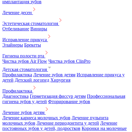
имплантация зубов
Лечение десен
Эстетическая стоматология
Отбеливание
Виниры
Исправление прикуса
Элайнеры
Брекеты
Гигиена полости рта
Чистка зубов Air Flow
Чистка зубов ClinPro
Детская стоматология
Профилактика
Лечение зубов детям
Исправление прикуса у
детей
Детский логопед
Хирургия
Профилактика
Диагностика
Герметизация фиссур детям
Профессиональная
гигиена зубов у детей
Фторирование зубов
Лечение зубов детям
Лечение кариеса молочных зубов
Лечение пульпита
молочных зубов
Лечение периодонтита у детей
Лечение
постоянных зубов у детей, подростков
Коронки на молочные