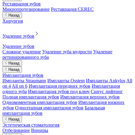
Реставрация зубов
Микропротезирование
Реставрация CEREC
Назад
Хирургия
Удаление зубов
Удаление зубов
Сложное удаление
Удаление зуба мудрости
Удаление
ретинированного зуба
Назад
Назад
Имплантация зубов
Импланты Straumann
Импланты Osstem
Импланты Ankylos
All
on 4
All on 6
Имплантация передних зубов
Имплантация
одного зуба
Имплантация зубов под ключ
Синус лифтинг
Полная имплантация зубов
Имплантация верхних зубов
Одномоментная имплантация зубов
Имплантация нижних
зубов
Одноэтапная имплантация зубов
Базальная
имплантация зубов
Назад
Эстетическая стоматология
Отбеливание
Виниры