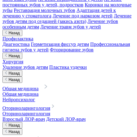
постоянных зубов у детей, подростков
Коронки на молочные
зубы
Реставрация молочных зубов
Адаптация детей к
лечению у стоматолога
Лечение под наркозом детей
Лечение
зубов детям под седацией (закись азота)
Лечение зубов
особенным детям
Лечение травм зубов у детей
Назад
Профилактика
Диагностика
Герметизация фиссур детям
Профессиональная
гигиена зубов у детей
Фторирование зубов
Назад
Хирургия
Удаление зубов детям
Пластика уздечки
Назад
Назад
Общая медицина
Общая медицина
Нейропсихолог
Оториноларингология
Оториноларингология
Взрослый ЛОР-врач
Детский ЛОР-врач
Назад
Назад