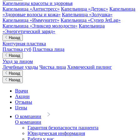
Капельницы красоты и здоровья
Капельница «Антистресс»
Капельница «Детокс»
Капельница
«Здоровые волосы и кожа»
Капельница «Золушка»
Капельница «Иммунитет»
Капельница «Супер JetLag»
Капельница «Эликсир молодости»
Капельница
«Энергетический заряд»
Назад
Контурная пластика
Пластика губ
Пластика лица
Назад
Уход за лицом
Лечебные уходы
Чистка лица
Химический пилинг
Назад
Назад
Врачи
Акции
Отзывы
Цены
О компании
О компании
Гарантия безопасности пациента
Юридическая информация
Работа у нас