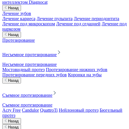
интеллектом Diagnocat
Назад
Лечение зубов
Лечение кариеса
Лечение пульпита
Лечение периодонтита
Лечение под микроскопом
Лечение под седацией
Лечение под
наркозом
Назад
Протезирование
Несъемное протезирование
Несъемное протезирование
Мостовидный протез
Протезирование нижних зубов
Протезирование передних зубов
Коронки на зубы
Назад
Съемное протезирование
Съемное протезирование
Acry Free
Candulor
QuattroTi
Нейлоновый протез
Бюгельный
протез
Назад
Назад