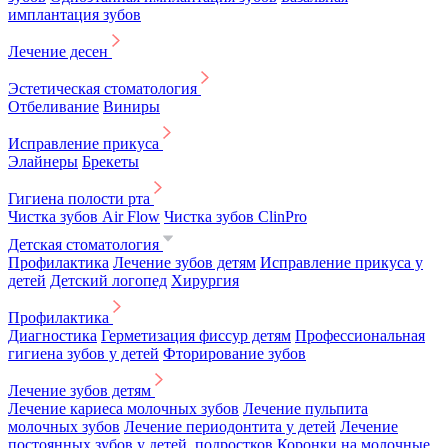
имплантация зубов
Лечение десен
Эстетическая стоматология
Отбеливание
Виниры
Исправление прикуса
Элайнеры
Брекеты
Гигиена полости рта
Чистка зубов Air Flow
Чистка зубов ClinPro
Детская стоматология
Профилактика
Лечение зубов детям
Исправление прикуса у
детей
Детский логопед
Хирургия
Профилактика
Диагностика
Герметизация фиссур детям
Профессиональная
гигиена зубов у детей
Фторирование зубов
Лечение зубов детям
Лечение кариеса молочных зубов
Лечение пульпита
молочных зубов
Лечение периодонтита у детей
Лечение
постоянных зубов у детей, подростков
Коронки на молочные