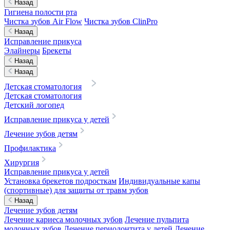
Назад
Гигиена полости рта
Чистка зубов Air Flow
Чистка зубов ClinPro
Назад
Исправление прикуса
Элайнеры
Брекеты
Назад
Назад
Детская стоматология
Детская стоматология
Детский логопед
Исправление прикуса у детей
Лечение зубов детям
Профилактика
Хирургия
Исправление прикуса у детей
Установка брекетов подросткам
Индивидуальные капы
(спортивные) для защиты от травм зубов
Назад
Лечение зубов детям
Лечение кариеса молочных зубов
Лечение пульпита
молочных зубов
Лечение периодонтита у детей
Лечение