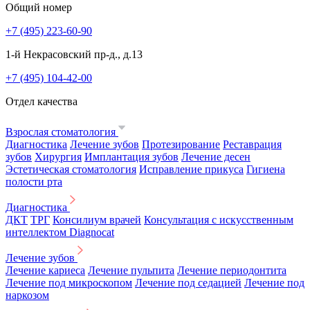
Общий номер
+7 (495) 223-60-90
1-й Некрасовский пр-д., д.13
+7 (495) 104-42-00
Отдел качества
Взрослая стоматология
Диагностика
Лечение зубов
Протезирование
Реставрация
зубов
Хирургия
Имплантация зубов
Лечение десен
Эстетическая стоматология
Исправление прикуса
Гигиена
полости рта
Диагностика
ДКТ
ТРГ
Консилиум врачей
Консультация с искусственным
интеллектом Diagnocat
Лечение зубов
Лечение кариеса
Лечение пульпита
Лечение периодонтита
Лечение под микроскопом
Лечение под седацией
Лечение под
наркозом