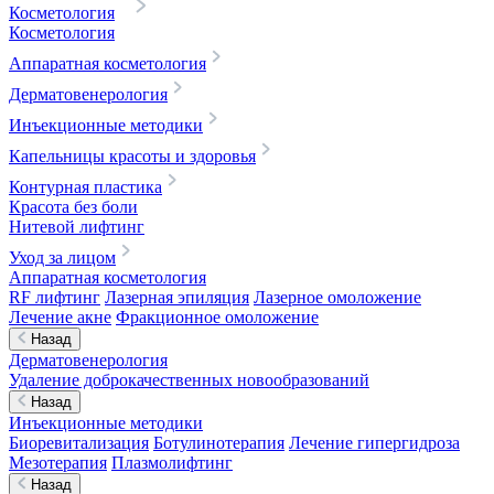
Косметология
Косметология
Аппаратная косметология
Дерматовенерология
Инъекционные методики
Капельницы красоты и здоровья
Контурная пластика
Красота без боли
Нитевой лифтинг
Уход за лицом
Аппаратная косметология
RF лифтинг
Лазерная эпиляция
Лазерное омоложение
Лечение акне
Фракционное омоложение
Назад
Дерматовенерология
Удаление доброкачественных новообразований
Назад
Инъекционные методики
Биоревитализация
Ботулинотерапия
Лечение гипергидроза
Мезотерапия
Плазмолифтинг
Назад