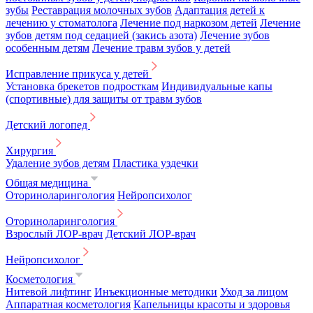
зубы
Реставрация молочных зубов
Адаптация детей к
лечению у стоматолога
Лечение под наркозом детей
Лечение
зубов детям под седацией (закись азота)
Лечение зубов
особенным детям
Лечение травм зубов у детей
Исправление прикуса у детей
Установка брекетов подросткам
Индивидуальные капы
(спортивные) для защиты от травм зубов
Детский логопед
Хирургия
Удаление зубов детям
Пластика уздечки
Общая медицина
Оториноларингология
Нейропсихолог
Оториноларингология
Взрослый ЛОР-врач
Детский ЛОР-врач
Нейропсихолог
Косметология
Нитевой лифтинг
Инъекционные методики
Уход за лицом
Аппаратная косметология
Капельницы красоты и здоровья