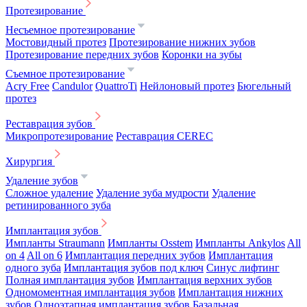
Протезирование
Несъемное протезирование
Мостовидный протез
Протезирование нижних зубов
Протезирование передних зубов
Коронки на зубы
Съемное протезирование
Acry Free
Candulor
QuattroTi
Нейлоновый протез
Бюгельный
протез
Реставрация зубов
Микропротезирование
Реставрация CEREC
Хирургия
Удаление зубов
Сложное удаление
Удаление зуба мудрости
Удаление
ретинированного зуба
Имплантация зубов
Импланты Straumann
Импланты Osstem
Импланты Ankylos
All
on 4
All on 6
Имплантация передних зубов
Имплантация
одного зуба
Имплантация зубов под ключ
Синус лифтинг
Полная имплантация зубов
Имплантация верхних зубов
Одномоментная имплантация зубов
Имплантация нижних
зубов
Одноэтапная имплантация зубов
Базальная