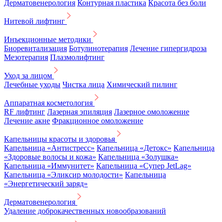
Дерматовенерология
Контурная пластика
Красота без боли
Нитевой лифтинг
Инъекционные методики
Биоревитализация
Ботулинотерапия
Лечение гипергидроза
Мезотерапия
Плазмолифтинг
Уход за лицом
Лечебные уходы
Чистка лица
Химический пилинг
Аппаратная косметология
RF лифтинг
Лазерная эпиляция
Лазерное омоложение
Лечение акне
Фракционное омоложение
Капельницы красоты и здоровья
Капельница «Антистресс»
Капельница «Детокс»
Капельница
«Здоровые волосы и кожа»
Капельница «Золушка»
Капельница «Иммунитет»
Капельница «Супер JetLag»
Капельница «Эликсир молодости»
Капельница
«Энергетический заряд»
Дерматовенерология
Удаление доброкачественных новообразований