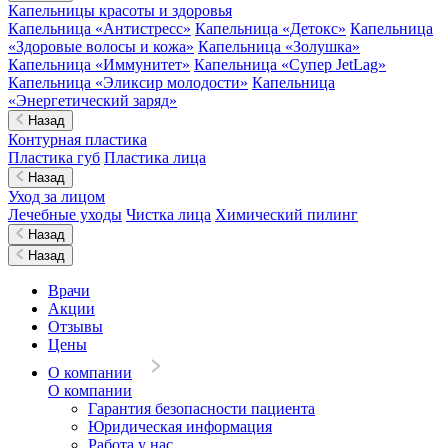
Капельницы красоты и здоровья
Капельница «Антистресс»
Капельница «Детокс»
Капельница
«Здоровые волосы и кожа»
Капельница «Золушка»
Капельница «Иммунитет»
Капельница «Супер JetLag»
Капельница «Эликсир молодости»
Капельница
«Энергетический заряд»
Назад
Контурная пластика
Пластика губ
Пластика лица
Назад
Уход за лицом
Лечебные уходы
Чистка лица
Химический пилинг
Назад
Назад
Врачи
Акции
Отзывы
Цены
О компании
О компании
Гарантия безопасности пациента
Юридическая информация
Работа у нас