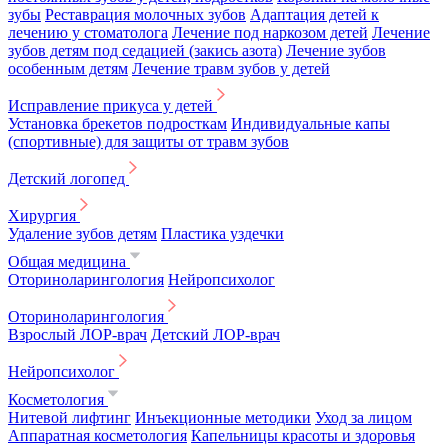
зубы
Реставрация молочных зубов
Адаптация детей к
лечению у стоматолога
Лечение под наркозом детей
Лечение
зубов детям под седацией (закись азота)
Лечение зубов
особенным детям
Лечение травм зубов у детей
Исправление прикуса у детей
Установка брекетов подросткам
Индивидуальные капы
(спортивные) для защиты от травм зубов
Детский логопед
Хирургия
Удаление зубов детям
Пластика уздечки
Общая медицина
Оториноларингология
Нейропсихолог
Оториноларингология
Взрослый ЛОР-врач
Детский ЛОР-врач
Нейропсихолог
Косметология
Нитевой лифтинг
Инъекционные методики
Уход за лицом
Аппаратная косметология
Капельницы красоты и здоровья