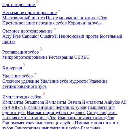
Протезирование
Несъемное протезирование
Мостовидный протез
Протезирование нижних зубов
Протезирование передних зубов
Коронки на зубы
Съемное протезирование
Acry Free
Candulor
QuattroTi
Нейлоновый протез
Бюгельный
протез
Реставрация зубов
Микропротезирование
Реставрация CEREC
Хирургия
Удаление зубов
Сложное удаление
Удаление зуба мудрости
Удаление
ретинированного зуба
Имплантация зубов
Импланты Straumann
Импланты Osstem
Импланты Ankylos
All
on 4
All on 6
Имплантация передних зубов
Имплантация
одного зуба
Имплантация зубов под ключ
Синус лифтинг
Полная имплантация зубов
Имплантация верхних зубов
Одномоментная имплантация зубов
Имплантация нижних
зубов
Одноэтапная имплантация зубов
Базальная