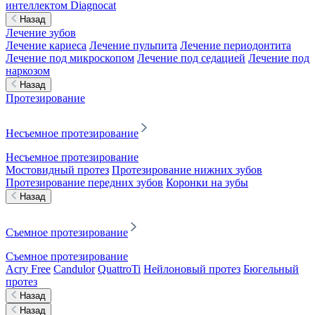
интеллектом Diagnocat
Назад
Лечение зубов
Лечение кариеса
Лечение пульпита
Лечение периодонтита
Лечение под микроскопом
Лечение под седацией
Лечение под
наркозом
Назад
Протезирование
Несъемное протезирование
Несъемное протезирование
Мостовидный протез
Протезирование нижних зубов
Протезирование передних зубов
Коронки на зубы
Назад
Съемное протезирование
Съемное протезирование
Acry Free
Candulor
QuattroTi
Нейлоновый протез
Бюгельный
протез
Назад
Назад