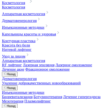
Косметология
Косметология
Аппаратная косметология
Дерматовенерология
Инъекционные методики
Капельницы красоты и здоровья
Контурная пластика
Красота без боли
Нитевой лифтинг
Уход за лицом
Аппаратная косметология
RF лифтинг
Лазерная эпиляция
Лазерное омоложение
Лечение акне
Фракционное омоложение
Назад
Дерматовенерология
Удаление доброкачественных новообразований
Назад
Инъекционные методики
Биоревитализация
Ботулинотерапия
Лечение гипергидроза
Мезотерапия
Плазмолифтинг
Назад