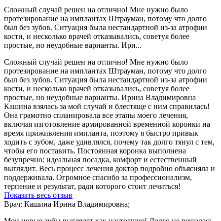
Сложный случай решен на отлично! Мне нужно было
протезирование на имплантах Штрауман, потому что долго
был без зубов. Ситуация была нестандартной из-за атрофии
кости, и несколько врачей отказывались, советуя более
простые, но неудобные варианты. Ири...
Сложный случай решен на отлично! Мне нужно было
протезирование на имплантах Штрауман, потому что долго
был без зубов. Ситуация была нестандартной из-за атрофии
кости, и несколько врачей отказывались, советуя более
простые, но неудобные варианты. Ирина Владимировна
Кашина взялась за мой случай и блестяще с ним справилась!
Она грамотно спланировала все этапы моего лечения,
включая изготовление армированной временной коронки на
время приживления импланта, поэтому я быстро привык
ходить с зубом, даже удивлялся, почему так долго тянул с тем,
чтобы его поставить. Постоянная коронка выполнена
безупречно: идеальная посадка, комфорт и естественный
выглядит. Весь процесс лечения доктор подробно объясняла и
поддерживала. Огромное спасибо за профессионализм,
терпение и результат, ради которого стоит лечиться!
Показать весь отзыв
Врач: Кашина Ирина Владимировна;
Мои новые зубы выглядят как настоящие! Долго не решалась