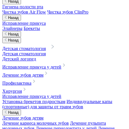
Назад
Гигиена полости рта
Чистка зубов Air Flow
Чистка зубов ClinPro
Назад
Исправление прикуса
Элайнеры
Брекеты
Назад
Назад
Детская стоматология
Детская стоматология
Детский логопед
Исправление прикуса у детей
Лечение зубов детям
Профилактика
Хирургия
Исправление прикуса у детей
Установка брекетов подросткам
Индивидуальные капы
(спортивные) для защиты от травм зубов
Назад
Лечение зубов детям
Лечение кариеса молочных зубов
Лечение пульпита
молочных зубов
Лечение периодонтита у детей
Лечение