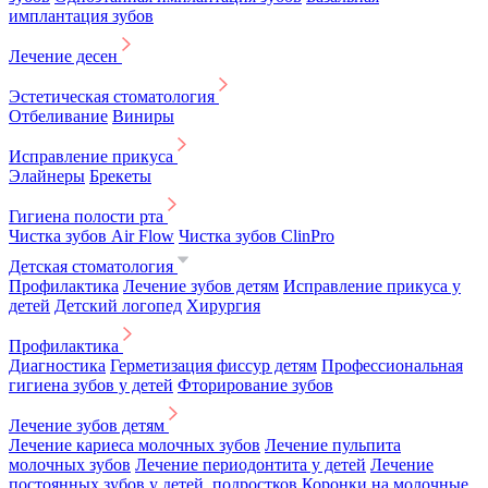
имплантация зубов
Лечение десен
Эстетическая стоматология
Отбеливание
Виниры
Исправление прикуса
Элайнеры
Брекеты
Гигиена полости рта
Чистка зубов Air Flow
Чистка зубов ClinPro
Детская стоматология
Профилактика
Лечение зубов детям
Исправление прикуса у
детей
Детский логопед
Хирургия
Профилактика
Диагностика
Герметизация фиссур детям
Профессиональная
гигиена зубов у детей
Фторирование зубов
Лечение зубов детям
Лечение кариеса молочных зубов
Лечение пульпита
молочных зубов
Лечение периодонтита у детей
Лечение
постоянных зубов у детей, подростков
Коронки на молочные