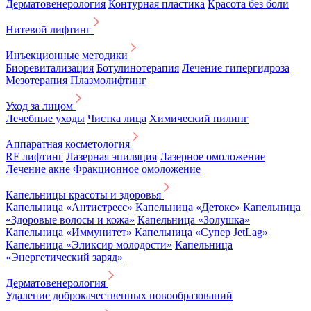
Дерматовенерология
Контурная пластика
Красота без боли
Нитевой лифтинг
Инъекционные методики
Биоревитализация
Ботулинотерапия
Лечение гипергидроза
Мезотерапия
Плазмолифтинг
Уход за лицом
Лечебные уходы
Чистка лица
Химический пилинг
Аппаратная косметология
RF лифтинг
Лазерная эпиляция
Лазерное омоложение
Лечение акне
Фракционное омоложение
Капельницы красоты и здоровья
Капельница «Антистресс»
Капельница «Детокс»
Капельница
«Здоровые волосы и кожа»
Капельница «Золушка»
Капельница «Иммунитет»
Капельница «Супер JetLag»
Капельница «Эликсир молодости»
Капельница
«Энергетический заряд»
Дерматовенерология
Удаление доброкачественных новообразований