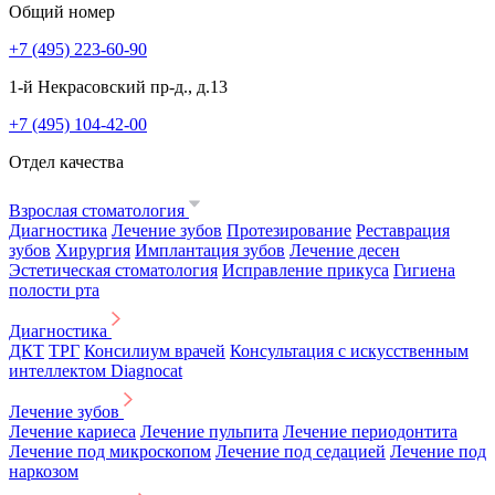
Общий номер
+7 (495) 223-60-90
1-й Некрасовский пр-д., д.13
+7 (495) 104-42-00
Отдел качества
Взрослая стоматология
Диагностика
Лечение зубов
Протезирование
Реставрация
зубов
Хирургия
Имплантация зубов
Лечение десен
Эстетическая стоматология
Исправление прикуса
Гигиена
полости рта
Диагностика
ДКТ
ТРГ
Консилиум врачей
Консультация с искусственным
интеллектом Diagnocat
Лечение зубов
Лечение кариеса
Лечение пульпита
Лечение периодонтита
Лечение под микроскопом
Лечение под седацией
Лечение под
наркозом