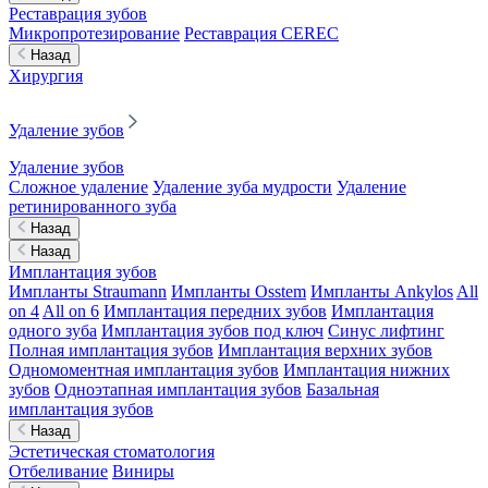
Реставрация зубов
Микропротезирование
Реставрация CEREC
Назад
Хирургия
Удаление зубов
Удаление зубов
Сложное удаление
Удаление зуба мудрости
Удаление
ретинированного зуба
Назад
Назад
Имплантация зубов
Импланты Straumann
Импланты Osstem
Импланты Ankylos
All
on 4
All on 6
Имплантация передних зубов
Имплантация
одного зуба
Имплантация зубов под ключ
Синус лифтинг
Полная имплантация зубов
Имплантация верхних зубов
Одномоментная имплантация зубов
Имплантация нижних
зубов
Одноэтапная имплантация зубов
Базальная
имплантация зубов
Назад
Эстетическая стоматология
Отбеливание
Виниры