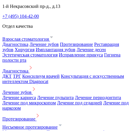
1-й Некрасовский пр-д., д.13
+7 (495) 104-42-00
Отдел качества
Взрослая стоматология
Диагностика
Лечение зубов
Протезирование
Реставрация
зубов
Хирургия
Имплантация зубов
Лечение десен
Эстетическая стоматология
Исправление прикуса
Гигиена
полости рта
Диагностика
ДКТ
ТРГ
Консилиум врачей
Консультация с искусственным
интеллектом Diagnocat
Лечение зубов
Лечение кариеса
Лечение пульпита
Лечение периодонтита
Лечение под микроскопом
Лечение под седацией
Лечение под
наркозом
Протезирование
Несъемное протезирование