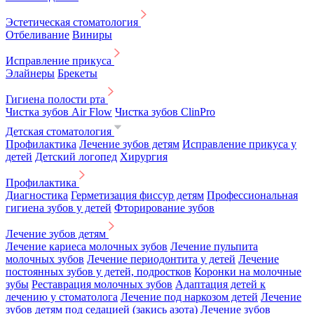
Эстетическая стоматология
Отбеливание
Виниры
Исправление прикуса
Элайнеры
Брекеты
Гигиена полости рта
Чистка зубов Air Flow
Чистка зубов ClinPro
Детская стоматология
Профилактика
Лечение зубов детям
Исправление прикуса у
детей
Детский логопед
Хирургия
Профилактика
Диагностика
Герметизация фиссур детям
Профессиональная
гигиена зубов у детей
Фторирование зубов
Лечение зубов детям
Лечение кариеса молочных зубов
Лечение пульпита
молочных зубов
Лечение периодонтита у детей
Лечение
постоянных зубов у детей, подростков
Коронки на молочные
зубы
Реставрация молочных зубов
Адаптация детей к
лечению у стоматолога
Лечение под наркозом детей
Лечение
зубов детям под седацией (закись азота)
Лечение зубов