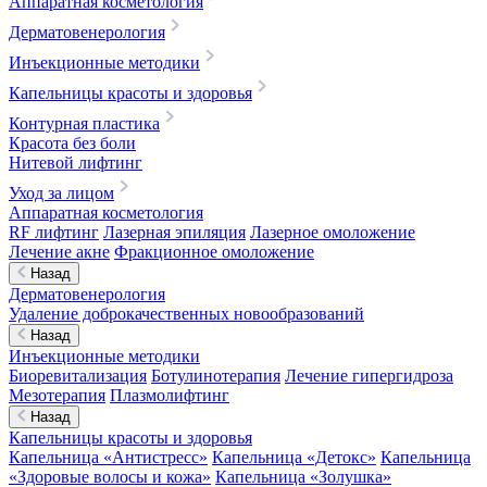
Аппаратная косметология
Дерматовенерология
Инъекционные методики
Капельницы красоты и здоровья
Контурная пластика
Красота без боли
Нитевой лифтинг
Уход за лицом
Аппаратная косметология
RF лифтинг
Лазерная эпиляция
Лазерное омоложение
Лечение акне
Фракционное омоложение
Назад
Дерматовенерология
Удаление доброкачественных новообразований
Назад
Инъекционные методики
Биоревитализация
Ботулинотерапия
Лечение гипергидроза
Мезотерапия
Плазмолифтинг
Назад
Капельницы красоты и здоровья
Капельница «Антистресс»
Капельница «Детокс»
Капельница
«Здоровые волосы и кожа»
Капельница «Золушка»