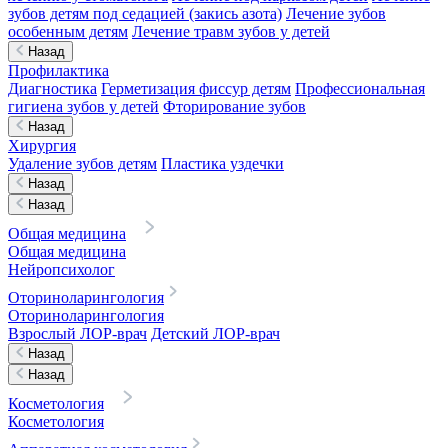
зубов детям под седацией (закись азота)
Лечение зубов
особенным детям
Лечение травм зубов у детей
Назад
Профилактика
Диагностика
Герметизация фиссур детям
Профессиональная
гигиена зубов у детей
Фторирование зубов
Назад
Хирургия
Удаление зубов детям
Пластика уздечки
Назад
Назад
Общая медицина
Общая медицина
Нейропсихолог
Оториноларингология
Оториноларингология
Взрослый ЛОР-врач
Детский ЛОР-врач
Назад
Назад
Косметология
Косметология