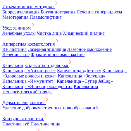
Инъекционные методики
Биоревитализация
Ботулинотерапия
Лечение гипергидроза
Мезотерапия
Плазмолифтинг
Уход за лицом
Лечебные уходы
Чистка лица
Химический пилинг
Аппаратная косметология
RF лифтинг
Лазерная эпиляция
Лазерное омоложение
Лечение акне
Фракционное омоложение
Капельницы красоты и здоровья
Капельница «Антистресс»
Капельница «Детокс»
Капельница
«Здоровые волосы и кожа»
Капельница «Золушка»
Капельница «Иммунитет»
Капельница «Супер JetLag»
Капельница «Эликсир молодости»
Капельница
«Энергетический заряд»
Дерматовенерология
Удаление доброкачественных новообразований
Контурная пластика
Пластика губ
Пластика лица