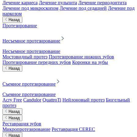
Лечение кариеса
Лечение пульпита
Лечение периодонтита
Лечение под микроскопом
Лечение под седацией
Лечение под
наркозом
Назад
Протезирование
Несъемное протезирование
Несъемное протезирование
Мостовидный протез
Протезирование нижних зубов
Протезирование передних зубов
Коронки на зубы
Назад
Съемное протезирование
Съемное протезирование
Acry Free
Candulor
QuattroTi
Нейлоновый протез
Бюгельный
протез
Назад
Назад
Реставрация зубов
Микропротезирование
Реставрация CEREC
Назад