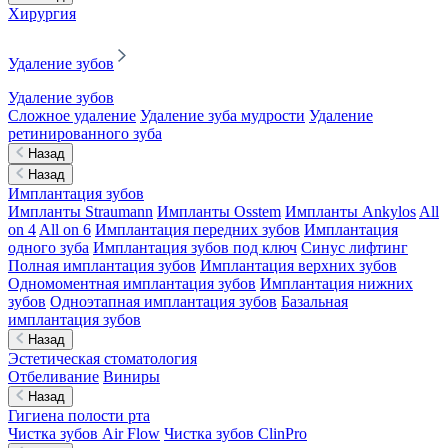
Хирургия
Удаление зубов
Удаление зубов
Сложное удаление
Удаление зуба мудрости
Удаление
ретинированного зуба
Назад
Назад
Имплантация зубов
Импланты Straumann
Импланты Osstem
Импланты Ankylos
All
on 4
All on 6
Имплантация передних зубов
Имплантация
одного зуба
Имплантация зубов под ключ
Синус лифтинг
Полная имплантация зубов
Имплантация верхних зубов
Одномоментная имплантация зубов
Имплантация нижних
зубов
Одноэтапная имплантация зубов
Базальная
имплантация зубов
Назад
Эстетическая стоматология
Отбеливание
Виниры
Назад
Гигиена полости рта
Чистка зубов Air Flow
Чистка зубов ClinPro