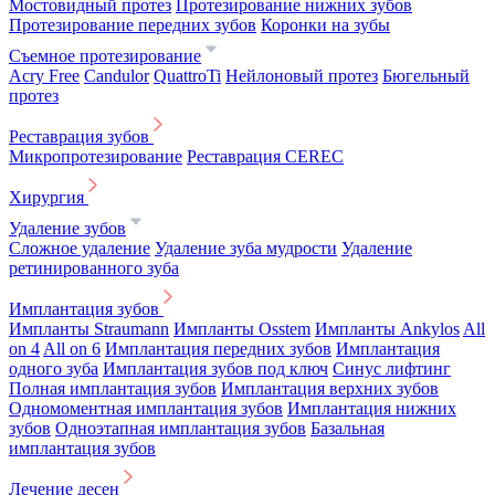
Мостовидный протез
Протезирование нижних зубов
Протезирование передних зубов
Коронки на зубы
Съемное протезирование
Acry Free
Candulor
QuattroTi
Нейлоновый протез
Бюгельный
протез
Реставрация зубов
Микропротезирование
Реставрация CEREC
Хирургия
Удаление зубов
Сложное удаление
Удаление зуба мудрости
Удаление
ретинированного зуба
Имплантация зубов
Импланты Straumann
Импланты Osstem
Импланты Ankylos
All
on 4
All on 6
Имплантация передних зубов
Имплантация
одного зуба
Имплантация зубов под ключ
Синус лифтинг
Полная имплантация зубов
Имплантация верхних зубов
Одномоментная имплантация зубов
Имплантация нижних
зубов
Одноэтапная имплантация зубов
Базальная
имплантация зубов
Лечение десен