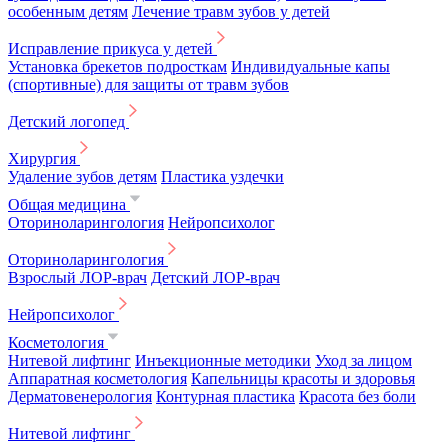
особенным детям
Лечение травм зубов у детей
Исправление прикуса у детей
Установка брекетов подросткам
Индивидуальные капы
(спортивные) для защиты от травм зубов
Детский логопед
Хирургия
Удаление зубов детям
Пластика уздечки
Общая медицина
Оториноларингология
Нейропсихолог
Оториноларингология
Взрослый ЛОР-врач
Детский ЛОР-врач
Нейропсихолог
Косметология
Нитевой лифтинг
Инъекционные методики
Уход за лицом
Аппаратная косметология
Капельницы красоты и здоровья
Дерматовенерология
Контурная пластика
Красота без боли
Нитевой лифтинг