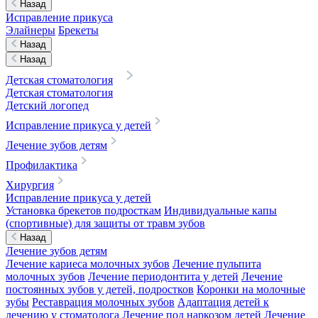
Назад
Исправление прикуса
Элайнеры
Брекеты
Назад
Назад
Детская стоматология
Детская стоматология
Детский логопед
Исправление прикуса у детей
Лечение зубов детям
Профилактика
Хирургия
Исправление прикуса у детей
Установка брекетов подросткам
Индивидуальные капы
(спортивные) для защиты от травм зубов
Назад
Лечение зубов детям
Лечение кариеса молочных зубов
Лечение пульпита
молочных зубов
Лечение периодонтита у детей
Лечение
постоянных зубов у детей, подростков
Коронки на молочные
зубы
Реставрация молочных зубов
Адаптация детей к
лечению у стоматолога
Лечение под наркозом детей
Лечение