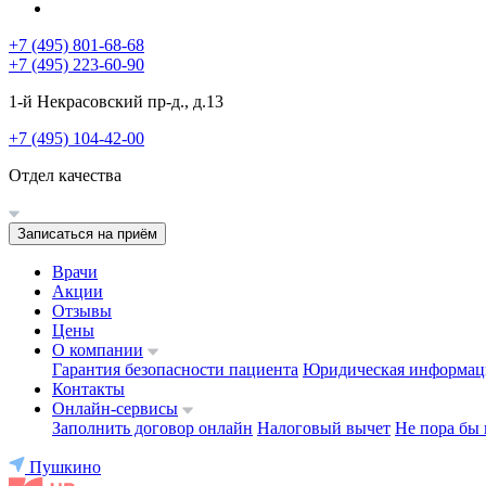
+7 (495) 801-68-68
+7 (495) 223-60-90
1-й Некрасовский пр-д., д.13
+7 (495) 104-42-00
Отдел качества
Записаться на приём
Врачи
Акции
Отзывы
Цены
О компании
Гарантия безопасности пациента
Юридическая информац
Контакты
Онлайн-сервисы
Заполнить договор онлайн
Налоговый вычет
Не пора бы 
Пушкино