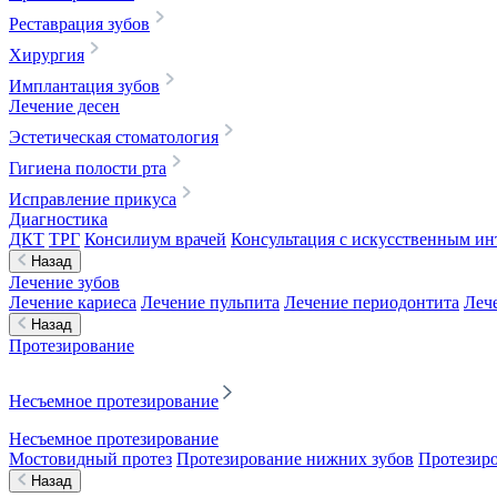
Реставрация зубов
Хирургия
Имплантация зубов
Лечение десен
Эстетическая стоматология
Гигиена полости рта
Исправление прикуса
Диагностика
ДКТ
ТРГ
Консилиум врачей
Консультация с искусственным ин
Назад
Лечение зубов
Лечение кариеса
Лечение пульпита
Лечение периодонтита
Леч
Назад
Протезирование
Несъемное протезирование
Несъемное протезирование
Мостовидный протез
Протезирование нижних зубов
Протезиро
Назад