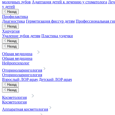
молочных зубов
Адаптация детей к лечению у стоматолога
Леч
у детей
Назад
Профилактика
Диагностика
Герметизация фиссур детям
Профессиональная гиг
Назад
Хирургия
Удаление зубов детям
Пластика уздечки
Назад
Назад
Общая медицина
Общая медицина
Нейропсихолог
Оториноларингология
Оториноларингология
Взрослый ЛОР-врач
Детский ЛОР-врач
Назад
Назад
Косметология
Косметология
Аппаратная косметология