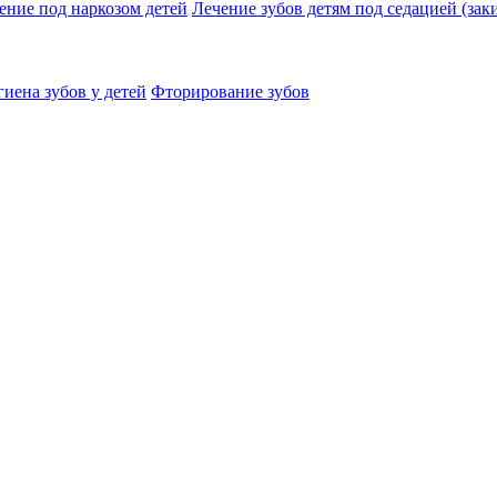
ение под наркозом детей
Лечение зубов детям под седацией (заки
иена зубов у детей
Фторирование зубов