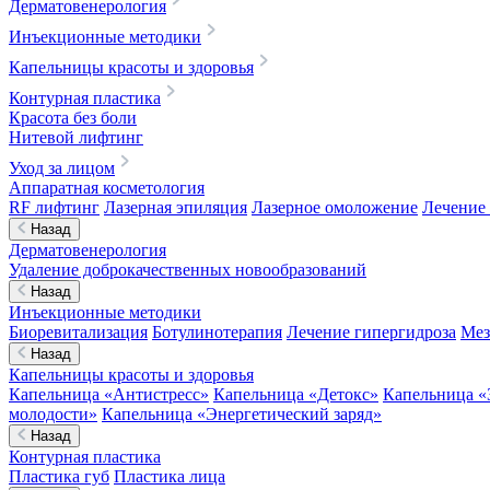
Дерматовенерология
Инъекционные методики
Капельницы красоты и здоровья
Контурная пластика
Красота без боли
Нитевой лифтинг
Уход за лицом
Аппаратная косметология
RF лифтинг
Лазерная эпиляция
Лазерное омоложение
Лечение 
Назад
Дерматовенерология
Удаление доброкачественных новообразований
Назад
Инъекционные методики
Биоревитализация
Ботулинотерапия
Лечение гипергидроза
Мез
Назад
Капельницы красоты и здоровья
Капельница «Антистресс»
Капельница «Детокс»
Капельница «
молодости»
Капельница «Энергетический заряд»
Назад
Контурная пластика
Пластика губ
Пластика лица