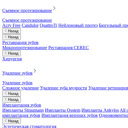
Съемное протезирование
Съемное протезирование
Acry Free
Candulor
QuattroTi
Нейлоновый протез
Бюгельный пр
Назад
Назад
Реставрация зубов
Микропротезирование
Реставрация CEREC
Назад
Хирургия
Удаление зубов
Удаление зубов
Сложное удаление
Удаление зуба мудрости
Удаление ретиниров
Назад
Назад
Имплантация зубов
Импланты Straumann
Импланты Osstem
Импланты Ankylos
All 
имплантация зубов
Имплантация верхних зубов
Одномоментна
Назад
Эстетическая стоматология