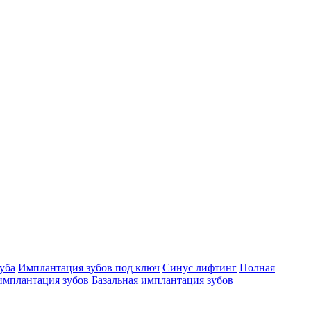
уба
Имплантация зубов под ключ
Синус лифтинг
Полная
имплантация зубов
Базальная имплантация зубов