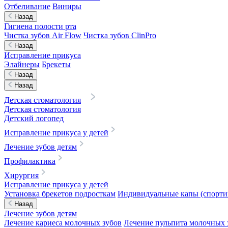
Отбеливание
Виниры
Назад
Гигиена полости рта
Чистка зубов Air Flow
Чистка зубов ClinPro
Назад
Исправление прикуса
Элайнеры
Брекеты
Назад
Назад
Детская стоматология
Детская стоматология
Детский логопед
Исправление прикуса у детей
Лечение зубов детям
Профилактика
Хирургия
Исправление прикуса у детей
Установка брекетов подросткам
Индивидуальные капы (спортив
Назад
Лечение зубов детям
Лечение кариеса молочных зубов
Лечение пульпита молочных 