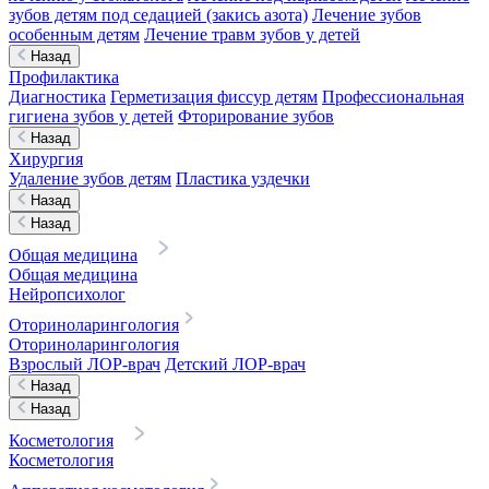
зубов детям под седацией (закись азота)
Лечение зубов
особенным детям
Лечение травм зубов у детей
Назад
Профилактика
Диагностика
Герметизация фиссур детям
Профессиональная
гигиена зубов у детей
Фторирование зубов
Назад
Хирургия
Удаление зубов детям
Пластика уздечки
Назад
Назад
Общая медицина
Общая медицина
Нейропсихолог
Оториноларингология
Оториноларингология
Взрослый ЛОР-врач
Детский ЛОР-врач
Назад
Назад
Косметология
Косметология