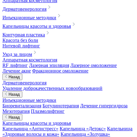
Аппаратная косметология
Дерматовенерология
Инъекционные методики
Капельницы красоты и здоровья
Контурная пластика
Красота без боли
Нитевой лифтинг
Уход за лицом
Аппаратная косметология
RF лифтинг
Лазерная эпиляция
Лазерное омоложение
Лечение акне
Фракционное омоложение
Назад
Дерматовенерология
Удаление доброкачественных новообразований
Назад
Инъекционные методики
Биоревитализация
Ботулинотерапия
Лечение гипергидроза
Мезотерапия
Плазмолифтинг
Назад
Капельницы красоты и здоровья
Капельница «Антистресс»
Капельница «Детокс»
Капельница
«Здоровые волосы и кожа»
Капельница «Золушка»