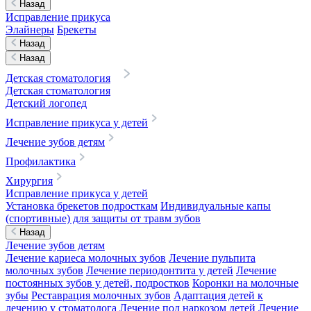
Назад
Исправление прикуса
Элайнеры
Брекеты
Назад
Назад
Детская стоматология
Детская стоматология
Детский логопед
Исправление прикуса у детей
Лечение зубов детям
Профилактика
Хирургия
Исправление прикуса у детей
Установка брекетов подросткам
Индивидуальные капы
(спортивные) для защиты от травм зубов
Назад
Лечение зубов детям
Лечение кариеса молочных зубов
Лечение пульпита
молочных зубов
Лечение периодонтита у детей
Лечение
постоянных зубов у детей, подростков
Коронки на молочные
зубы
Реставрация молочных зубов
Адаптация детей к
лечению у стоматолога
Лечение под наркозом детей
Лечение