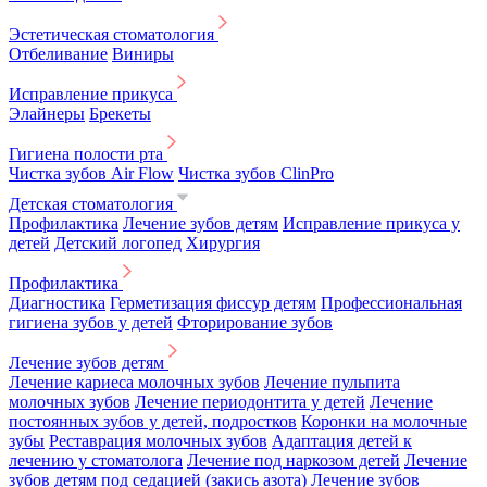
Эстетическая стоматология
Отбеливание
Виниры
Исправление прикуса
Элайнеры
Брекеты
Гигиена полости рта
Чистка зубов Air Flow
Чистка зубов ClinPro
Детская стоматология
Профилактика
Лечение зубов детям
Исправление прикуса у
детей
Детский логопед
Хирургия
Профилактика
Диагностика
Герметизация фиссур детям
Профессиональная
гигиена зубов у детей
Фторирование зубов
Лечение зубов детям
Лечение кариеса молочных зубов
Лечение пульпита
молочных зубов
Лечение периодонтита у детей
Лечение
постоянных зубов у детей, подростков
Коронки на молочные
зубы
Реставрация молочных зубов
Адаптация детей к
лечению у стоматолога
Лечение под наркозом детей
Лечение
зубов детям под седацией (закись азота)
Лечение зубов