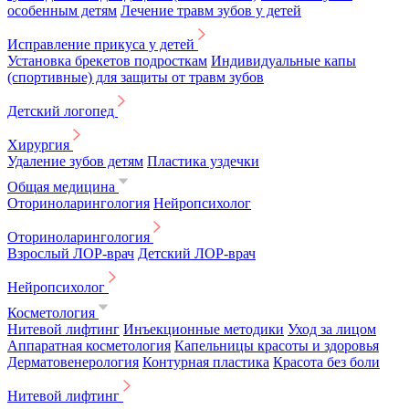
особенным детям
Лечение травм зубов у детей
Исправление прикуса у детей
Установка брекетов подросткам
Индивидуальные капы
(спортивные) для защиты от травм зубов
Детский логопед
Хирургия
Удаление зубов детям
Пластика уздечки
Общая медицина
Оториноларингология
Нейропсихолог
Оториноларингология
Взрослый ЛОР-врач
Детский ЛОР-врач
Нейропсихолог
Косметология
Нитевой лифтинг
Инъекционные методики
Уход за лицом
Аппаратная косметология
Капельницы красоты и здоровья
Дерматовенерология
Контурная пластика
Красота без боли
Нитевой лифтинг