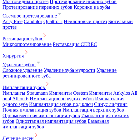
Мостовидный протез
Протезирование нижних зубов
Протезирование передних зубов
Коронки на зубы
Съемное протезирование
Acry Free
Candulor
QuattroTi
Нейлоновый протез
Бюгельный
протез
Реставрация зубов
Микропротезирование
Реставрация CEREC
Хирургия
Удаление зубов
Сложное удаление
Удаление зуба мудрости
Удаление
ретинированного зуба
Имплантация зубов
Импланты Straumann
Импланты Osstem
Импланты Ankylos
All
on 4
All on 6
Имплантация передних зубов
Имплантация
одного зуба
Имплантация зубов под ключ
Синус лифтинг
Полная имплантация зубов
Имплантация верхних зубов
Одномоментная имплантация зубов
Имплантация нижних
зубов
Одноэтапная имплантация зубов
Базальная
имплантация зубов
Лечение десен