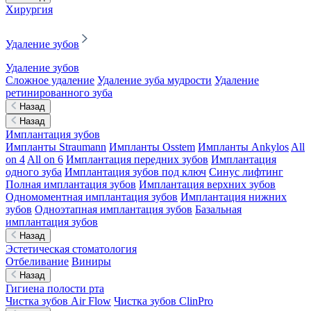
Хирургия
Удаление зубов
Удаление зубов
Сложное удаление
Удаление зуба мудрости
Удаление
ретинированного зуба
Назад
Назад
Имплантация зубов
Импланты Straumann
Импланты Osstem
Импланты Ankylos
All
on 4
All on 6
Имплантация передних зубов
Имплантация
одного зуба
Имплантация зубов под ключ
Синус лифтинг
Полная имплантация зубов
Имплантация верхних зубов
Одномоментная имплантация зубов
Имплантация нижних
зубов
Одноэтапная имплантация зубов
Базальная
имплантация зубов
Назад
Эстетическая стоматология
Отбеливание
Виниры
Назад
Гигиена полости рта
Чистка зубов Air Flow
Чистка зубов ClinPro