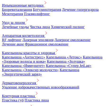
Инъекционные методики
Биоревитализация
Ботулинотерапия
Лечение гипергидроза
Мезотерапия
Плазмолифтинг
Уход за лицом
Лечебные уходы
Чистка лица
Химический пилинг
Аппаратная косметология
RF лифтинг
Лазерная эпиляция
Лазерное омоложение
Лечение акне
Фракционное омоложение
Капельницы красоты и здоровья
Капельница «Антистресс»
Капельница «Детокс»
Капельница
«Здоровые волосы и кожа»
Капельница «Золушка»
Капельница «Иммунитет»
Капельница «Супер JetLag»
Капельница «Эликсир молодости»
Капельница
«Энергетический заряд»
Дерматовенерология
Удаление доброкачественных новообразований
Контурная пластика
Пластика губ
Пластика лица