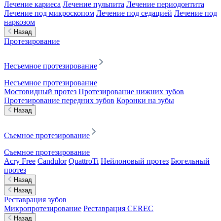
Лечение кариеса
Лечение пульпита
Лечение периодонтита
Лечение под микроскопом
Лечение под седацией
Лечение под
наркозом
Назад
Протезирование
Несъемное протезирование
Несъемное протезирование
Мостовидный протез
Протезирование нижних зубов
Протезирование передних зубов
Коронки на зубы
Назад
Съемное протезирование
Съемное протезирование
Acry Free
Candulor
QuattroTi
Нейлоновый протез
Бюгельный
протез
Назад
Назад
Реставрация зубов
Микропротезирование
Реставрация CEREC
Назад