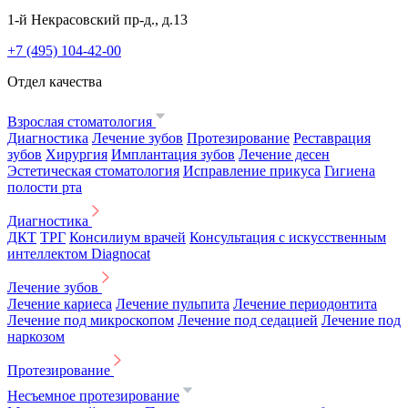
1-й Некрасовский пр-д., д.13
+7 (495) 104-42-00
Отдел качества
Взрослая стоматология
Диагностика
Лечение зубов
Протезирование
Реставрация
зубов
Хирургия
Имплантация зубов
Лечение десен
Эстетическая стоматология
Исправление прикуса
Гигиена
полости рта
Диагностика
ДКТ
ТРГ
Консилиум врачей
Консультация с искусственным
интеллектом Diagnocat
Лечение зубов
Лечение кариеса
Лечение пульпита
Лечение периодонтита
Лечение под микроскопом
Лечение под седацией
Лечение под
наркозом
Протезирование
Несъемное протезирование