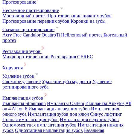
Протезирование
Несъемное протезирование
Мостовидный протез
Протезирование нижних зубов
Протезирование передних зубов
Коронки на зубы
Съемное протезирование
Acry Free
Candulor
QuattroTi
Нейлоновый протез
Бюгельный
протез
Реставрация зубов
Микропротезирование
Реставрация CEREC
Хирургия
Удаление зубов
Сложное удаление
Удаление зуба мудрости
Удаление
ретинированного зуба
Имплантация зубов
Импланты Straumann
Импланты Osstem
Импланты Ankylos
All
on 4
All on 6
Имплантация передних зубов
Имплантация
одного зуба
Имплантация зубов под ключ
Синус лифтинг
Полная имплантация зубов
Имплантация верхних зубов
Одномоментная имплантация зубов
Имплантация нижних
зубов
Одноэтапная имплантация зубов
Базальная