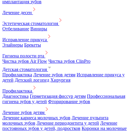
имплантация зубов
Лечение десен
Эстетическая стоматология
Отбеливание
Виниры
Исправление прикуса
Элайнеры
Брекеты
Гигиена полости рта
Чистка зубов Air Flow
Чистка зубов ClinPro
Детская стоматология
Профилактика
Лечение зубов детям
Исправление прикуса у
детей
Детский логопед
Хирургия
Профилактика
Диагностика
Герметизация фиссур детям
Профессиональная
гигиена зубов у детей
Фторирование зубов
Лечение зубов детям
Лечение кариеса молочных зубов
Лечение пульпита
молочных зубов
Лечение периодонтита у детей
Лечение
постоянных зубов у детей, подростков
Коронки на молочные