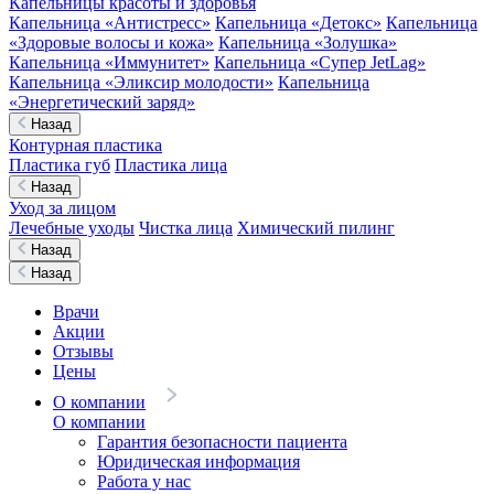
Капельницы красоты и здоровья
Капельница «Антистресс»
Капельница «Детокс»
Капельница
«Здоровые волосы и кожа»
Капельница «Золушка»
Капельница «Иммунитет»
Капельница «Супер JetLag»
Капельница «Эликсир молодости»
Капельница
«Энергетический заряд»
Назад
Контурная пластика
Пластика губ
Пластика лица
Назад
Уход за лицом
Лечебные уходы
Чистка лица
Химический пилинг
Назад
Назад
Врачи
Акции
Отзывы
Цены
О компании
О компании
Гарантия безопасности пациента
Юридическая информация
Работа у нас