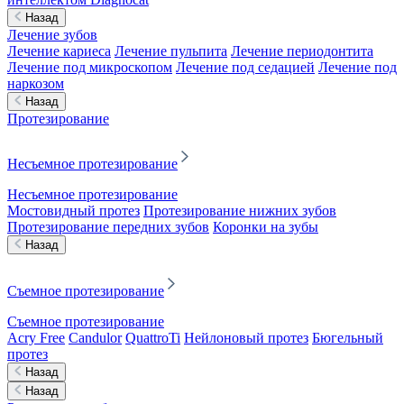
Назад
Лечение зубов
Лечение кариеса
Лечение пульпита
Лечение периодонтита
Лечение под микроскопом
Лечение под седацией
Лечение под
наркозом
Назад
Протезирование
Несъемное протезирование
Несъемное протезирование
Мостовидный протез
Протезирование нижних зубов
Протезирование передних зубов
Коронки на зубы
Назад
Съемное протезирование
Съемное протезирование
Acry Free
Candulor
QuattroTi
Нейлоновый протез
Бюгельный
протез
Назад
Назад