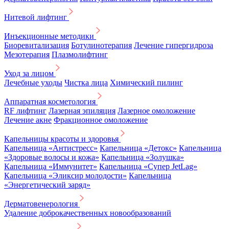
Нитевой лифтинг
Инъекционные методики
Биоревитализация
Ботулинотерапия
Лечение гипергидроза
Мезотерапия
Плазмолифтинг
Уход за лицом
Лечебные уходы
Чистка лица
Химический пилинг
Аппаратная косметология
RF лифтинг
Лазерная эпиляция
Лазерное омоложение
Лечение акне
Фракционное омоложение
Капельницы красоты и здоровья
Капельница «Антистресс»
Капельница «Детокс»
Капельница
«Здоровые волосы и кожа»
Капельница «Золушка»
Капельница «Иммунитет»
Капельница «Супер JetLag»
Капельница «Эликсир молодости»
Капельница
«Энергетический заряд»
Дерматовенерология
Удаление доброкачественных новообразований