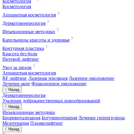
Косметология
Косметология
Аппаратная косметология
Дерматовенерология
Инъекционные методики
Капельницы красоты и здоровья
Контурная пластика
Красота без боли
Нитевой лифтинг
Уход за лицом
Аппаратная косметология
RF лифтинг
Лазерная эпиляция
Лазерное омоложение
Лечение акне
Фракционное омоложение
Назад
Дерматовенерология
Удаление доброкачественных новообразований
Назад
Инъекционные методики
Биоревитализация
Ботулинотерапия
Лечение гипергидроза
Мезотерапия
Плазмолифтинг
Назад