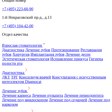
Общий номер
+7 (495) 223-60-90
1-й Некрасовский пр-д., д.13
+7 (495) 104-42-00
Отдел качества
Взрослая стоматология
Диагностика
Лечение зубов
Протезирование
Реставрация
зубов
Хирургия
Имплантация зубов
Лечение десен
Эстетическая стоматология
Исправление прикуса
Гигиена
полости рта
Диагностика
ДКТ
ТРГ
Консилиум врачей
Консультация с искусственным
интеллектом Diagnocat
Лечение зубов
Лечение кариеса
Лечение пульпита
Лечение периодонтита
Лечение под микроскопом
Лечение под седацией
Лечение под
наркозом