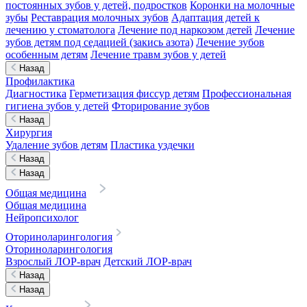
постоянных зубов у детей, подростков
Коронки на молочные
зубы
Реставрация молочных зубов
Адаптация детей к
лечению у стоматолога
Лечение под наркозом детей
Лечение
зубов детям под седацией (закись азота)
Лечение зубов
особенным детям
Лечение травм зубов у детей
Назад
Профилактика
Диагностика
Герметизация фиссур детям
Профессиональная
гигиена зубов у детей
Фторирование зубов
Назад
Хирургия
Удаление зубов детям
Пластика уздечки
Назад
Назад
Общая медицина
Общая медицина
Нейропсихолог
Оториноларингология
Оториноларингология
Взрослый ЛОР-врач
Детский ЛОР-врач
Назад
Назад