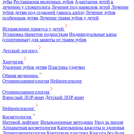
зубы
Реставрация молочных зубов
Адаптация детей к
лечению у стоматолога
Лечение под наркозом детей
Лечение
зубов детям под седацией (закись азота)
Лечение зубов
особенным детям
Лечение травм зубов у детей
Исправление прикуса у детей
Установка брекетов подросткам
Индивидуальные капы
(спортивные) для защиты от травм зубов
Детский логопед
Хирургия
Удаление зубов детям
Пластика уздечки
Общая медицина
Оториноларингология
Нейропсихолог
Оториноларингология
Взрослый ЛОР-врач
Детский ЛОР-врач
Нейропсихолог
Косметология
Нитевой лифтинг
Инъекционные методики
Уход за лицом
Аппаратная косметология
Капельницы красоты и здоровья
Дерматовенерология
Контурная пластика
Красота без боли