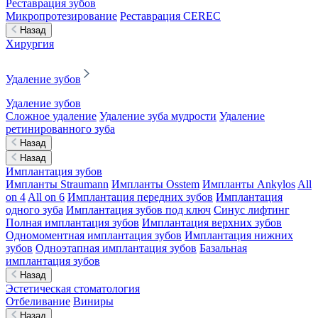
Реставрация зубов
Микропротезирование
Реставрация CEREC
Назад
Хирургия
Удаление зубов
Удаление зубов
Сложное удаление
Удаление зуба мудрости
Удаление
ретинированного зуба
Назад
Назад
Имплантация зубов
Импланты Straumann
Импланты Osstem
Импланты Ankylos
All
on 4
All on 6
Имплантация передних зубов
Имплантация
одного зуба
Имплантация зубов под ключ
Синус лифтинг
Полная имплантация зубов
Имплантация верхних зубов
Одномоментная имплантация зубов
Имплантация нижних
зубов
Одноэтапная имплантация зубов
Базальная
имплантация зубов
Назад
Эстетическая стоматология
Отбеливание
Виниры
Назад