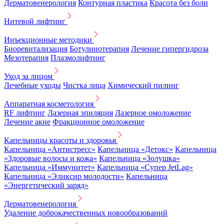
Дерматовенерология
Контурная пластика
Красота без боли
Нитевой лифтинг
Инъекционные методики
Биоревитализация
Ботулинотерапия
Лечение гипергидроза
Мезотерапия
Плазмолифтинг
Уход за лицом
Лечебные уходы
Чистка лица
Химический пилинг
Аппаратная косметология
RF лифтинг
Лазерная эпиляция
Лазерное омоложение
Лечение акне
Фракционное омоложение
Капельницы красоты и здоровья
Капельница «Антистресс»
Капельница «Детокс»
Капельница
«Здоровые волосы и кожа»
Капельница «Золушка»
Капельница «Иммунитет»
Капельница «Супер JetLag»
Капельница «Эликсир молодости»
Капельница
«Энергетический заряд»
Дерматовенерология
Удаление доброкачественных новообразований