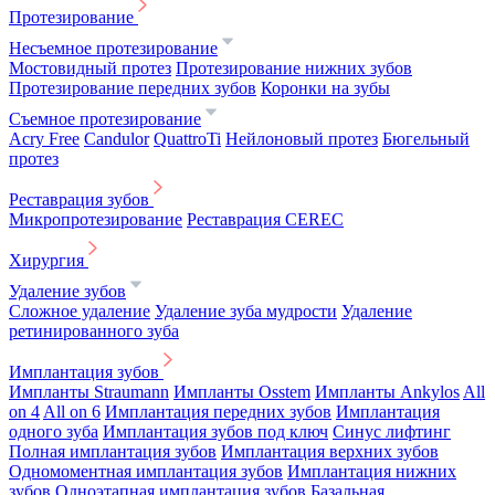
Протезирование
Несъемное протезирование
Мостовидный протез
Протезирование нижних зубов
Протезирование передних зубов
Коронки на зубы
Съемное протезирование
Acry Free
Candulor
QuattroTi
Нейлоновый протез
Бюгельный
протез
Реставрация зубов
Микропротезирование
Реставрация CEREC
Хирургия
Удаление зубов
Сложное удаление
Удаление зуба мудрости
Удаление
ретинированного зуба
Имплантация зубов
Импланты Straumann
Импланты Osstem
Импланты Ankylos
All
on 4
All on 6
Имплантация передних зубов
Имплантация
одного зуба
Имплантация зубов под ключ
Синус лифтинг
Полная имплантация зубов
Имплантация верхних зубов
Одномоментная имплантация зубов
Имплантация нижних
зубов
Одноэтапная имплантация зубов
Базальная