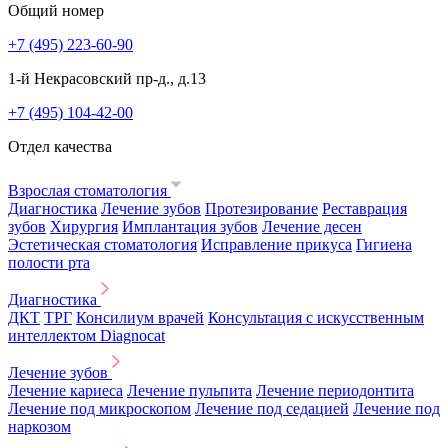
Общий номер
+7 (495) 223-60-90
1-й Некрасовский пр-д., д.13
+7 (495) 104-42-00
Отдел качества
Взрослая стоматология
Диагностика
Лечение зубов
Протезирование
Реставрация
зубов
Хирургия
Имплантация зубов
Лечение десен
Эстетическая стоматология
Исправление прикуса
Гигиена
полости рта
Диагностика
ДКТ
ТРГ
Консилиум врачей
Консультация с искусственным
интеллектом Diagnocat
Лечение зубов
Лечение кариеса
Лечение пульпита
Лечение периодонтита
Лечение под микроскопом
Лечение под седацией
Лечение под
наркозом