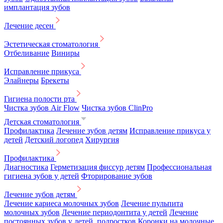
имплантация зубов
Лечение десен
Эстетическая стоматология
Отбеливание
Виниры
Исправление прикуса
Элайнеры
Брекеты
Гигиена полости рта
Чистка зубов Air Flow
Чистка зубов ClinPro
Детская стоматология
Профилактика
Лечение зубов детям
Исправление прикуса у
детей
Детский логопед
Хирургия
Профилактика
Диагностика
Герметизация фиссур детям
Профессиональная
гигиена зубов у детей
Фторирование зубов
Лечение зубов детям
Лечение кариеса молочных зубов
Лечение пульпита
молочных зубов
Лечение периодонтита у детей
Лечение
постоянных зубов у детей, подростков
Коронки на молочные