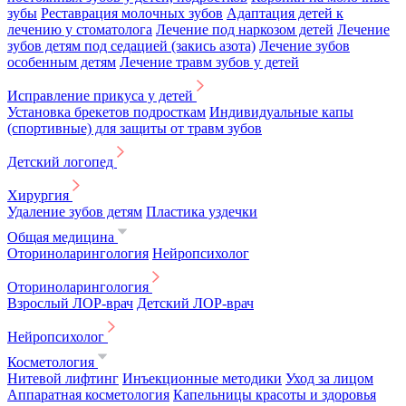
зубы
Реставрация молочных зубов
Адаптация детей к
лечению у стоматолога
Лечение под наркозом детей
Лечение
зубов детям под седацией (закись азота)
Лечение зубов
особенным детям
Лечение травм зубов у детей
Исправление прикуса у детей
Установка брекетов подросткам
Индивидуальные капы
(спортивные) для защиты от травм зубов
Детский логопед
Хирургия
Удаление зубов детям
Пластика уздечки
Общая медицина
Оториноларингология
Нейропсихолог
Оториноларингология
Взрослый ЛОР-врач
Детский ЛОР-врач
Нейропсихолог
Косметология
Нитевой лифтинг
Инъекционные методики
Уход за лицом
Аппаратная косметология
Капельницы красоты и здоровья