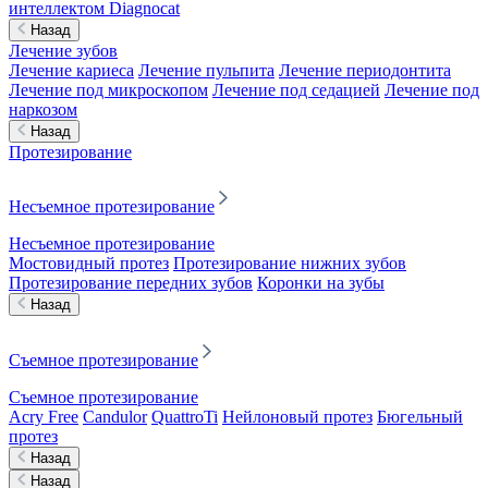
интеллектом Diagnocat
Назад
Лечение зубов
Лечение кариеса
Лечение пульпита
Лечение периодонтита
Лечение под микроскопом
Лечение под седацией
Лечение под
наркозом
Назад
Протезирование
Несъемное протезирование
Несъемное протезирование
Мостовидный протез
Протезирование нижних зубов
Протезирование передних зубов
Коронки на зубы
Назад
Съемное протезирование
Съемное протезирование
Acry Free
Candulor
QuattroTi
Нейлоновый протез
Бюгельный
протез
Назад
Назад