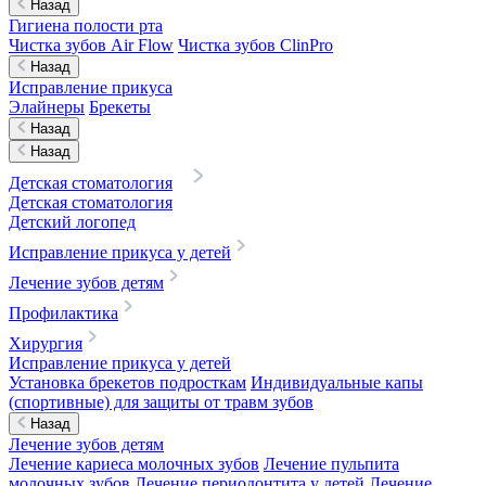
Назад
Гигиена полости рта
Чистка зубов Air Flow
Чистка зубов ClinPro
Назад
Исправление прикуса
Элайнеры
Брекеты
Назад
Назад
Детская стоматология
Детская стоматология
Детский логопед
Исправление прикуса у детей
Лечение зубов детям
Профилактика
Хирургия
Исправление прикуса у детей
Установка брекетов подросткам
Индивидуальные капы
(спортивные) для защиты от травм зубов
Назад
Лечение зубов детям
Лечение кариеса молочных зубов
Лечение пульпита
молочных зубов
Лечение периодонтита у детей
Лечение