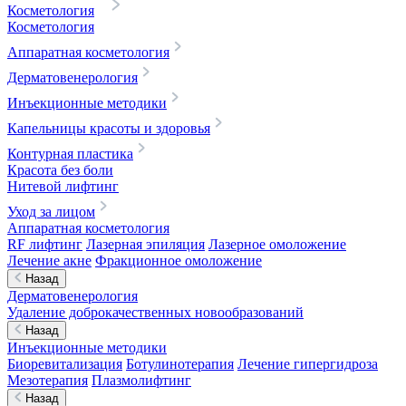
Косметология
Косметология
Аппаратная косметология
Дерматовенерология
Инъекционные методики
Капельницы красоты и здоровья
Контурная пластика
Красота без боли
Нитевой лифтинг
Уход за лицом
Аппаратная косметология
RF лифтинг
Лазерная эпиляция
Лазерное омоложение
Лечение акне
Фракционное омоложение
Назад
Дерматовенерология
Удаление доброкачественных новообразований
Назад
Инъекционные методики
Биоревитализация
Ботулинотерапия
Лечение гипергидроза
Мезотерапия
Плазмолифтинг
Назад