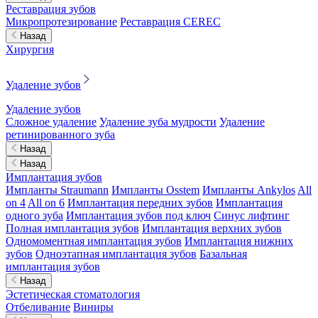
Реставрация зубов
Микропротезирование
Реставрация CEREC
Назад
Хирургия
Удаление зубов
Удаление зубов
Сложное удаление
Удаление зуба мудрости
Удаление
ретинированного зуба
Назад
Назад
Имплантация зубов
Импланты Straumann
Импланты Osstem
Импланты Ankylos
All
on 4
All on 6
Имплантация передних зубов
Имплантация
одного зуба
Имплантация зубов под ключ
Синус лифтинг
Полная имплантация зубов
Имплантация верхних зубов
Одномоментная имплантация зубов
Имплантация нижних
зубов
Одноэтапная имплантация зубов
Базальная
имплантация зубов
Назад
Эстетическая стоматология
Отбеливание
Виниры