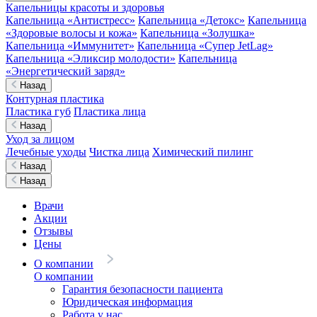
Капельницы красоты и здоровья
Капельница «Антистресс»
Капельница «Детокс»
Капельница
«Здоровые волосы и кожа»
Капельница «Золушка»
Капельница «Иммунитет»
Капельница «Супер JetLag»
Капельница «Эликсир молодости»
Капельница
«Энергетический заряд»
Назад
Контурная пластика
Пластика губ
Пластика лица
Назад
Уход за лицом
Лечебные уходы
Чистка лица
Химический пилинг
Назад
Назад
Врачи
Акции
Отзывы
Цены
О компании
О компании
Гарантия безопасности пациента
Юридическая информация
Работа у нас