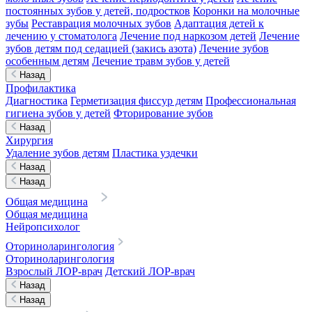
постоянных зубов у детей, подростков
Коронки на молочные
зубы
Реставрация молочных зубов
Адаптация детей к
лечению у стоматолога
Лечение под наркозом детей
Лечение
зубов детям под седацией (закись азота)
Лечение зубов
особенным детям
Лечение травм зубов у детей
Назад
Профилактика
Диагностика
Герметизация фиссур детям
Профессиональная
гигиена зубов у детей
Фторирование зубов
Назад
Хирургия
Удаление зубов детям
Пластика уздечки
Назад
Назад
Общая медицина
Общая медицина
Нейропсихолог
Оториноларингология
Оториноларингология
Взрослый ЛОР-врач
Детский ЛОР-врач
Назад
Назад