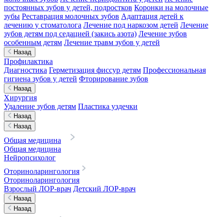
постоянных зубов у детей, подростков
Коронки на молочные
зубы
Реставрация молочных зубов
Адаптация детей к
лечению у стоматолога
Лечение под наркозом детей
Лечение
зубов детям под седацией (закись азота)
Лечение зубов
особенным детям
Лечение травм зубов у детей
Назад
Профилактика
Диагностика
Герметизация фиссур детям
Профессиональная
гигиена зубов у детей
Фторирование зубов
Назад
Хирургия
Удаление зубов детям
Пластика уздечки
Назад
Назад
Общая медицина
Общая медицина
Нейропсихолог
Оториноларингология
Оториноларингология
Взрослый ЛОР-врач
Детский ЛОР-врач
Назад
Назад