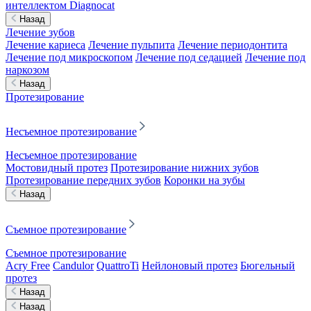
интеллектом Diagnocat
Назад
Лечение зубов
Лечение кариеса
Лечение пульпита
Лечение периодонтита
Лечение под микроскопом
Лечение под седацией
Лечение под
наркозом
Назад
Протезирование
Несъемное протезирование
Несъемное протезирование
Мостовидный протез
Протезирование нижних зубов
Протезирование передних зубов
Коронки на зубы
Назад
Съемное протезирование
Съемное протезирование
Acry Free
Candulor
QuattroTi
Нейлоновый протез
Бюгельный
протез
Назад
Назад