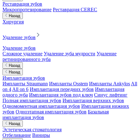
Реставрация зубов
Микропротезирование
Реставрация CEREC
Назад
Хирургия
Удаление зубов
Удаление зубов
Сложное удаление
Удаление зуба мудрости
Удаление
ретинированного зуба
Назад
Назад
Имплантация зубов
Импланты Straumann
Импланты Osstem
Импланты Ankylos
All
on 4
All on 6
Имплантация передних зубов
Имплантация
одного зуба
Имплантация зубов под ключ
Синус лифтинг
Полная имплантация зубов
Имплантация верхних зубов
Одномоментная имплантация зубов
Имплантация нижних
зубов
Одноэтапная имплантация зубов
Базальная
имплантация зубов
Назад
Эстетическая стоматология
Отбеливание
Виниры