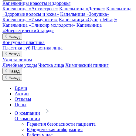
Капельницы красоты и здоровья
Капельница «Антистресс»
Капельница «Детокс»
Капельница
«Здоровые волосы и кожа»
Капельница «Золушка»
Капельница «Иммунитет»
Капельница «Супер JetLag»
Капельница «Эликсир молодости»
Капельница
«Энергетический заряд»
Назад
Контурная пластика
Пластика губ
Пластика лица
Назад
Уход за лицом
Лечебные уходы
Чистка лица
Химический пилинг
Назад
Назад
Врачи
Акции
Отзывы
Цены
О компании
О компании
Гарантия безопасности пациента
Юридическая информация
Работа у нас