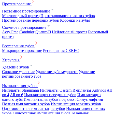
Протезирование
Несъемное протезирование
Мостовидный протез
Протезирование нижних зубов
Протезирование передних зубов
Коронки на зубы
Съемное протезирование
Acry Free
Candulor
QuattroTi
Нейлоновый протез
Бюгельный
протез
Реставрация зубов
Микропротезирование
Реставрация CEREC
Хирургия
Удаление зубов
Сложное удаление
Удаление зуба мудрости
Удаление
ретинированного зуба
Имплантация зубов
Импланты Straumann
Импланты Osstem
Импланты Ankylos
All
on 4
All on 6
Имплантация передних зубов
Имплантация
одного зуба
Имплантация зубов под ключ
Синус лифтинг
Полная имплантация зубов
Имплантация верхних зубов
Одномоментная имплантация зубов
Имплантация нижних
зубов
Одноэтапная имплантация зубов
Базальная