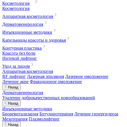
Косметология
Косметология
Аппаратная косметология
Дерматовенерология
Инъекционные методики
Капельницы красоты и здоровья
Контурная пластика
Красота без боли
Нитевой лифтинг
Уход за лицом
Аппаратная косметология
RF лифтинг
Лазерная эпиляция
Лазерное омоложение
Лечение акне
Фракционное омоложение
Назад
Дерматовенерология
Удаление доброкачественных новообразований
Назад
Инъекционные методики
Биоревитализация
Ботулинотерапия
Лечение гипергидроза
Мезотерапия
Плазмолифтинг
Назад