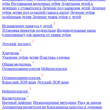
зубы
Реставрация молочных зубов
Адаптация детей к
лечению у стоматолога
Лечение под наркозом детей
Лечение
зубов детям под седацией (закись азота)
Лечение зубов
особенным детям
Лечение травм зубов у детей
Исправление прикуса у детей
Установка брекетов подросткам
Индивидуальные капы
(спортивные) для защиты от травм зубов
Детский логопед
Хирургия
Удаление зубов детям
Пластика уздечки
Общая медицина
Оториноларингология
Нейропсихолог
Оториноларингология
Взрослый ЛОР-врач
Детский ЛОР-врач
Нейропсихолог
Косметология
Нитевой лифтинг
Инъекционные методики
Уход за лицом
Аппаратная косметология
Капельницы красоты и здоровья