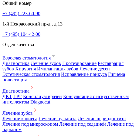
Общий номер
+7 (495) 223-60-90
1-й Некрасовский пр-д., д.13
+7 (495) 104-42-00
Отдел качества
Взрослая стоматология
Диагностика
Лечение зубов
Протезирование
Реставрация
зубов
Хирургия
Имплантация зубов
Лечение десен
Эстетическая стоматология
Исправление прикуса
Гигиена
полости рта
Диагностика
ДКТ
ТРГ
Консилиум врачей
Консультация с искусственным
интеллектом Diagnocat
Лечение зубов
Лечение кариеса
Лечение пульпита
Лечение периодонтита
Лечение под микроскопом
Лечение под седацией
Лечение под
наркозом