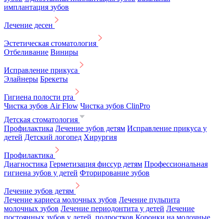
имплантация зубов
Лечение десен
Эстетическая стоматология
Отбеливание
Виниры
Исправление прикуса
Элайнеры
Брекеты
Гигиена полости рта
Чистка зубов Air Flow
Чистка зубов ClinPro
Детская стоматология
Профилактика
Лечение зубов детям
Исправление прикуса у
детей
Детский логопед
Хирургия
Профилактика
Диагностика
Герметизация фиссур детям
Профессиональная
гигиена зубов у детей
Фторирование зубов
Лечение зубов детям
Лечение кариеса молочных зубов
Лечение пульпита
молочных зубов
Лечение периодонтита у детей
Лечение
постоянных зубов у детей, подростков
Коронки на молочные