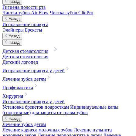
Назад
Гигиена полости рта
Чистка зубов Air Flow
Чистка зубов ClinPro
Назад
Исправление прикуса
Элайнеры
Брекеты
Назад
Назад
Детская стоматология
Детская стоматология
Детский логопед
Исправление прикуса у детей
Лечение зубов детям
Профилактика
Хирургия
Исправление прикуса у детей
Установка брекетов подросткам
Индивидуальные капы
(спортивные) для защиты от травм зубов
Назад
Лечение зубов детям
Лечение кариеса молочных зубов
Лечение пульпита
молочных зубов
Лечение периодонтита у детей
Лечение