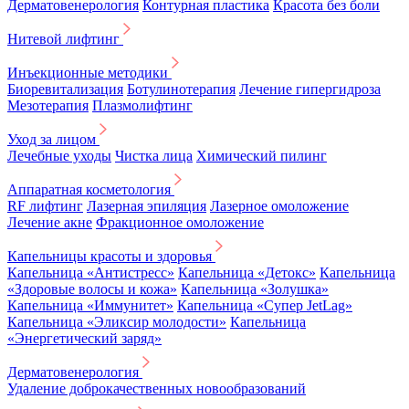
Дерматовенерология
Контурная пластика
Красота без боли
Нитевой лифтинг
Инъекционные методики
Биоревитализация
Ботулинотерапия
Лечение гипергидроза
Мезотерапия
Плазмолифтинг
Уход за лицом
Лечебные уходы
Чистка лица
Химический пилинг
Аппаратная косметология
RF лифтинг
Лазерная эпиляция
Лазерное омоложение
Лечение акне
Фракционное омоложение
Капельницы красоты и здоровья
Капельница «Антистресс»
Капельница «Детокс»
Капельница
«Здоровые волосы и кожа»
Капельница «Золушка»
Капельница «Иммунитет»
Капельница «Супер JetLag»
Капельница «Эликсир молодости»
Капельница
«Энергетический заряд»
Дерматовенерология
Удаление доброкачественных новообразований