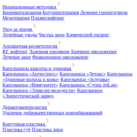
Инъекционные методики
Биоревитализация
Ботулинотерапия
Лечение гипергидроза
Мезотерапия
Плазмолифтинг
Уход за лицом
Лечебные уходы
Чистка лица
Химический пилинг
Аппаратная косметология
RF лифтинг
Лазерная эпиляция
Лазерное омоложение
Лечение акне
Фракционное омоложение
Капельницы красоты и здоровья
Капельница «Антистресс»
Капельница «Детокс»
Капельница
«Здоровые волосы и кожа»
Капельница «Золушка»
Капельница «Иммунитет»
Капельница «Супер JetLag»
Капельница «Эликсир молодости»
Капельница
«Энергетический заряд»
Дерматовенерология
Удаление доброкачественных новообразований
Контурная пластика
Пластика губ
Пластика лица