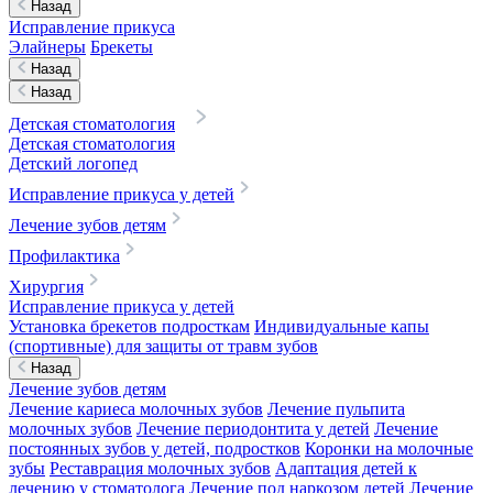
Назад
Исправление прикуса
Элайнеры
Брекеты
Назад
Назад
Детская стоматология
Детская стоматология
Детский логопед
Исправление прикуса у детей
Лечение зубов детям
Профилактика
Хирургия
Исправление прикуса у детей
Установка брекетов подросткам
Индивидуальные капы
(спортивные) для защиты от травм зубов
Назад
Лечение зубов детям
Лечение кариеса молочных зубов
Лечение пульпита
молочных зубов
Лечение периодонтита у детей
Лечение
постоянных зубов у детей, подростков
Коронки на молочные
зубы
Реставрация молочных зубов
Адаптация детей к
лечению у стоматолога
Лечение под наркозом детей
Лечение