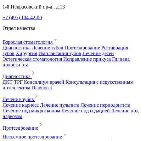
1-й Некрасовский пр-д., д.13
+7 (495) 104-42-00
Отдел качества
Взрослая стоматология
Диагностика
Лечение зубов
Протезирование
Реставрация
зубов
Хирургия
Имплантация зубов
Лечение десен
Эстетическая стоматология
Исправление прикуса
Гигиена
полости рта
Диагностика
ДКТ
ТРГ
Консилиум врачей
Консультация с искусственным
интеллектом Diagnocat
Лечение зубов
Лечение кариеса
Лечение пульпита
Лечение периодонтита
Лечение под микроскопом
Лечение под седацией
Лечение под
наркозом
Протезирование
Несъемное протезирование