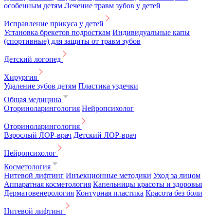
особенным детям
Лечение травм зубов у детей
Исправление прикуса у детей
Установка брекетов подросткам
Индивидуальные капы
(спортивные) для защиты от травм зубов
Детский логопед
Хирургия
Удаление зубов детям
Пластика уздечки
Общая медицина
Оториноларингология
Нейропсихолог
Оториноларингология
Взрослый ЛОР-врач
Детский ЛОР-врач
Нейропсихолог
Косметология
Нитевой лифтинг
Инъекционные методики
Уход за лицом
Аппаратная косметология
Капельницы красоты и здоровья
Дерматовенерология
Контурная пластика
Красота без боли
Нитевой лифтинг