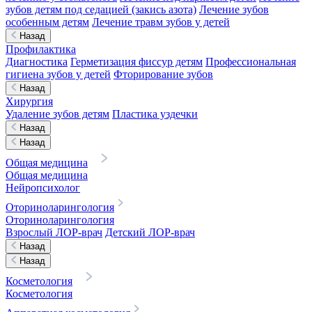
зубов детям под седацией (закись азота)
Лечение зубов
особенным детям
Лечение травм зубов у детей
Назад
Профилактика
Диагностика
Герметизация фиссур детям
Профессиональная
гигиена зубов у детей
Фторирование зубов
Назад
Хирургия
Удаление зубов детям
Пластика уздечки
Назад
Назад
Общая медицина
Общая медицина
Нейропсихолог
Оториноларингология
Оториноларингология
Взрослый ЛОР-врач
Детский ЛОР-врач
Назад
Назад
Косметология
Косметология