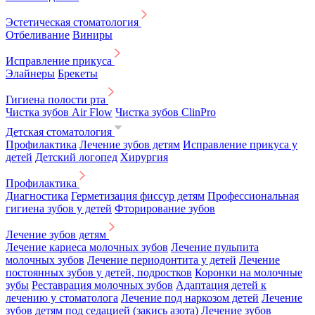
Эстетическая стоматология
Отбеливание
Виниры
Исправление прикуса
Элайнеры
Брекеты
Гигиена полости рта
Чистка зубов Air Flow
Чистка зубов ClinPro
Детская стоматология
Профилактика
Лечение зубов детям
Исправление прикуса у
детей
Детский логопед
Хирургия
Профилактика
Диагностика
Герметизация фиссур детям
Профессиональная
гигиена зубов у детей
Фторирование зубов
Лечение зубов детям
Лечение кариеса молочных зубов
Лечение пульпита
молочных зубов
Лечение периодонтита у детей
Лечение
постоянных зубов у детей, подростков
Коронки на молочные
зубы
Реставрация молочных зубов
Адаптация детей к
лечению у стоматолога
Лечение под наркозом детей
Лечение
зубов детям под седацией (закись азота)
Лечение зубов