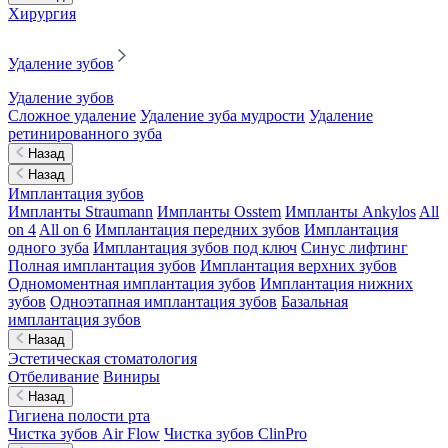
Хирургия
Удаление зубов
Удаление зубов
Сложное удаление
Удаление зуба мудрости
Удаление
ретинированного зуба
Назад
Назад
Имплантация зубов
Импланты Straumann
Импланты Osstem
Импланты Ankylos
All
on 4
All on 6
Имплантация передних зубов
Имплантация
одного зуба
Имплантация зубов под ключ
Синус лифтинг
Полная имплантация зубов
Имплантация верхних зубов
Одномоментная имплантация зубов
Имплантация нижних
зубов
Одноэтапная имплантация зубов
Базальная
имплантация зубов
Назад
Эстетическая стоматология
Отбеливание
Виниры
Назад
Гигиена полости рта
Чистка зубов Air Flow
Чистка зубов ClinPro