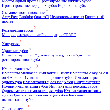
Мостовидный протез
Протезирование нижних зубов
Протезирование передних зубов
Коронки на зубы
Съемное протезирование
Acry Free
Candulor
QuattroTi
Нейлоновый протез
Бюгельный
протез
Реставрация зубов
Микропротезирование
Реставрация CEREC
Хирургия
Удаление зубов
Сложное удаление
Удаление зуба мудрости
Удаление
ретинированного зуба
Имплантация зубов
Импланты Straumann
Импланты Osstem
Импланты Ankylos
All
on 4
All on 6
Имплантация передних зубов
Имплантация
одного зуба
Имплантация зубов под ключ
Синус лифтинг
Полная имплантация зубов
Имплантация верхних зубов
Одномоментная имплантация зубов
Имплантация нижних
зубов
Одноэтапная имплантация зубов
Базальная
имплантация зубов
Лечение десен