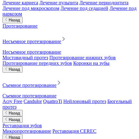
Лечение кариеса
Лечение пульпита
Лечение периодонтита
Лечение под микроскопом
Лечение под седацией
Лечение под
наркозом
Назад
Протезирование
Несъемное протезирование
Несъемное протезирование
Мостовидный протез
Протезирование нижних зубов
Протезирование передних зубов
Коронки на зубы
Назад
Съемное протезирование
Съемное протезирование
Acry Free
Candulor
QuattroTi
Нейлоновый протез
Бюгельный
протез
Назад
Назад
Реставрация зубов
Микропротезирование
Реставрация CEREC
Назад