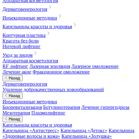
Аппаратная косметология
Дерматовенерология
Инъекционные методики
Капельницы красоты и здоровья
Контурная пластика
Красота без боли
Нитевой лифтинг
Уход за лицом
Аппаратная косметология
RF лифтинг
Лазерная эпиляция
Лазерное омоложение
Лечение акне
Фракционное омоложение
Назад
Дерматовенерология
Удаление доброкачественных новообразований
Назад
Инъекционные методики
Биоревитализация
Ботулинотерапия
Лечение гипергидроза
Мезотерапия
Плазмолифтинг
Назад
Капельницы красоты и здоровья
Капельница «Антистресс»
Капельница «Детокс»
Капельница
«Здоровые волосы и кожа»
Капельница «Золушка»