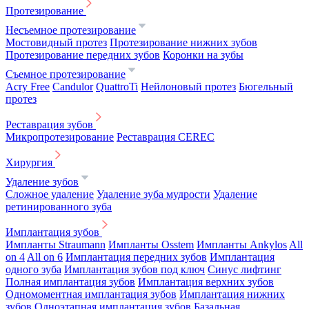
Протезирование
Несъемное протезирование
Мостовидный протез
Протезирование нижних зубов
Протезирование передних зубов
Коронки на зубы
Съемное протезирование
Acry Free
Candulor
QuattroTi
Нейлоновый протез
Бюгельный
протез
Реставрация зубов
Микропротезирование
Реставрация CEREC
Хирургия
Удаление зубов
Сложное удаление
Удаление зуба мудрости
Удаление
ретинированного зуба
Имплантация зубов
Импланты Straumann
Импланты Osstem
Импланты Ankylos
All
on 4
All on 6
Имплантация передних зубов
Имплантация
одного зуба
Имплантация зубов под ключ
Синус лифтинг
Полная имплантация зубов
Имплантация верхних зубов
Одномоментная имплантация зубов
Имплантация нижних
зубов
Одноэтапная имплантация зубов
Базальная