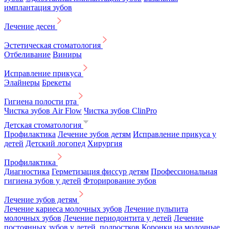
имплантация зубов
Лечение десен
Эстетическая стоматология
Отбеливание
Виниры
Исправление прикуса
Элайнеры
Брекеты
Гигиена полости рта
Чистка зубов Air Flow
Чистка зубов ClinPro
Детская стоматология
Профилактика
Лечение зубов детям
Исправление прикуса у
детей
Детский логопед
Хирургия
Профилактика
Диагностика
Герметизация фиссур детям
Профессиональная
гигиена зубов у детей
Фторирование зубов
Лечение зубов детям
Лечение кариеса молочных зубов
Лечение пульпита
молочных зубов
Лечение периодонтита у детей
Лечение
постоянных зубов у детей, подростков
Коронки на молочные