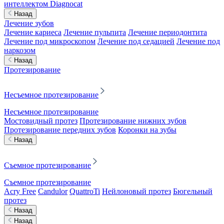
интеллектом Diagnocat
Назад
Лечение зубов
Лечение кариеса
Лечение пульпита
Лечение периодонтита
Лечение под микроскопом
Лечение под седацией
Лечение под
наркозом
Назад
Протезирование
Несъемное протезирование
Несъемное протезирование
Мостовидный протез
Протезирование нижних зубов
Протезирование передних зубов
Коронки на зубы
Назад
Съемное протезирование
Съемное протезирование
Acry Free
Candulor
QuattroTi
Нейлоновый протез
Бюгельный
протез
Назад
Назад