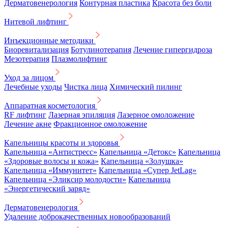
Дерматовенерология
Контурная пластика
Красота без боли
Нитевой лифтинг
Инъекционные методики
Биоревитализация
Ботулинотерапия
Лечение гипергидроза
Мезотерапия
Плазмолифтинг
Уход за лицом
Лечебные уходы
Чистка лица
Химический пилинг
Аппаратная косметология
RF лифтинг
Лазерная эпиляция
Лазерное омоложение
Лечение акне
Фракционное омоложение
Капельницы красоты и здоровья
Капельница «Антистресс»
Капельница «Детокс»
Капельница
«Здоровые волосы и кожа»
Капельница «Золушка»
Капельница «Иммунитет»
Капельница «Супер JetLag»
Капельница «Эликсир молодости»
Капельница
«Энергетический заряд»
Дерматовенерология
Удаление доброкачественных новообразований