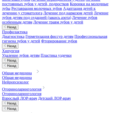
постоянных зубов у детей, подростков
Коронки на молочные
зубы
Реставрация молочных зубов
Адаптация детей к
лечению у стоматолога
Лечение под наркозом детей
Лечение
зубов детям под седацией (закись азота)
Лечение зубов
особенным детям
Лечение травм зубов у детей
Назад
Профилактика
Диагностика
Герметизация фиссур детям
Профессиональная
гигиена зубов у детей
Фторирование зубов
Назад
Хирургия
Удаление зубов детям
Пластика уздечки
Назад
Назад
Общая медицина
Общая медицина
Нейропсихолог
Оториноларингология
Оториноларингология
Взрослый ЛОР-врач
Детский ЛОР-врач
Назад
Назад