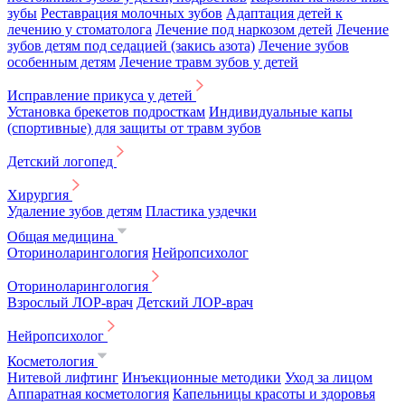
зубы
Реставрация молочных зубов
Адаптация детей к
лечению у стоматолога
Лечение под наркозом детей
Лечение
зубов детям под седацией (закись азота)
Лечение зубов
особенным детям
Лечение травм зубов у детей
Исправление прикуса у детей
Установка брекетов подросткам
Индивидуальные капы
(спортивные) для защиты от травм зубов
Детский логопед
Хирургия
Удаление зубов детям
Пластика уздечки
Общая медицина
Оториноларингология
Нейропсихолог
Оториноларингология
Взрослый ЛОР-врач
Детский ЛОР-врач
Нейропсихолог
Косметология
Нитевой лифтинг
Инъекционные методики
Уход за лицом
Аппаратная косметология
Капельницы красоты и здоровья