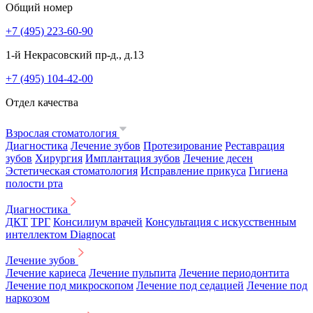
Общий номер
+7 (495) 223-60-90
1-й Некрасовский пр-д., д.13
+7 (495) 104-42-00
Отдел качества
Взрослая стоматология
Диагностика
Лечение зубов
Протезирование
Реставрация
зубов
Хирургия
Имплантация зубов
Лечение десен
Эстетическая стоматология
Исправление прикуса
Гигиена
полости рта
Диагностика
ДКТ
ТРГ
Консилиум врачей
Консультация с искусственным
интеллектом Diagnocat
Лечение зубов
Лечение кариеса
Лечение пульпита
Лечение периодонтита
Лечение под микроскопом
Лечение под седацией
Лечение под
наркозом