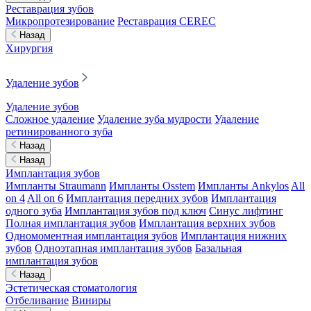
Реставрация зубов
Микропротезирование
Реставрация CEREC
Назад
Хирургия
Удаление зубов
Удаление зубов
Сложное удаление
Удаление зуба мудрости
Удаление
ретинированного зуба
Назад
Назад
Имплантация зубов
Импланты Straumann
Импланты Osstem
Импланты Ankylos
All
on 4
All on 6
Имплантация передних зубов
Имплантация
одного зуба
Имплантация зубов под ключ
Синус лифтинг
Полная имплантация зубов
Имплантация верхних зубов
Одномоментная имплантация зубов
Имплантация нижних
зубов
Одноэтапная имплантация зубов
Базальная
имплантация зубов
Назад
Эстетическая стоматология
Отбеливание
Виниры