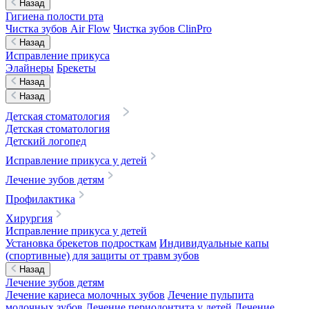
Назад
Гигиена полости рта
Чистка зубов Air Flow
Чистка зубов ClinPro
Назад
Исправление прикуса
Элайнеры
Брекеты
Назад
Назад
Детская стоматология
Детская стоматология
Детский логопед
Исправление прикуса у детей
Лечение зубов детям
Профилактика
Хирургия
Исправление прикуса у детей
Установка брекетов подросткам
Индивидуальные капы
(спортивные) для защиты от травм зубов
Назад
Лечение зубов детям
Лечение кариеса молочных зубов
Лечение пульпита
молочных зубов
Лечение периодонтита у детей
Лечение