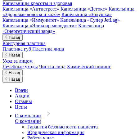
Капельницы красоты и здоровья
Капельница «Антистресс»
Капельница «Детокс»
Капельница
«Здоровые волосы и кожа»
Капельница «Золушка»
Капельница «Иммунитет»
Капельница «Супер JetLag»
Капельница «Эликсир молодости»
Капельница
«Энергетический заряд»
Назад
Контурная пластика
Пластика губ
Пластика лица
Назад
Уход за лицом
Лечебные уходы
Чистка лица
Химический пилинг
Назад
Назад
Врачи
Акции
Отзывы
Цены
О компании
О компании
Гарантия безопасности пациента
Юридическая информация
Работа у нас