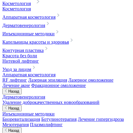
Косметология
Косметология
Аппаратная косметология
Дерматовенерология
Инъекционные методики
Капельницы красоты и здоровья
Контурная пластика
Красота без боли
Нитевой лифтинг
Уход за лицом
Аппаратная косметология
RF лифтинг
Лазерная эпиляция
Лазерное омоложение
Лечение акне
Фракционное омоложение
Назад
Дерматовенерология
Удаление доброкачественных новообразований
Назад
Инъекционные методики
Биоревитализация
Ботулинотерапия
Лечение гипергидроза
Мезотерапия
Плазмолифтинг
Назад