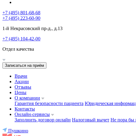
+7 (495) 801-68-68
+7 (495) 223-60-90
1-й Некрасовский пр-д., д.13
+7 (495) 104-42-00
Отдел качества
Записаться на приём
Врачи
Акции
Отзывы
Цены
О компании
Гарантия безопасности пациента
Юридическая информац
Контакты
Онлайн-сервисы
Заполнить договор онлайн
Налоговый вычет
Не пора бы 
Пушкино