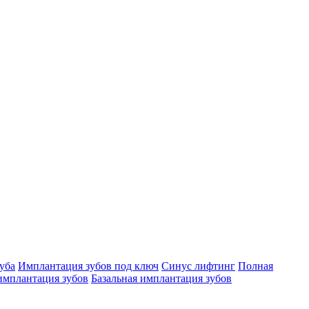
уба
Имплантация зубов под ключ
Синус лифтинг
Полная
имплантация зубов
Базальная имплантация зубов