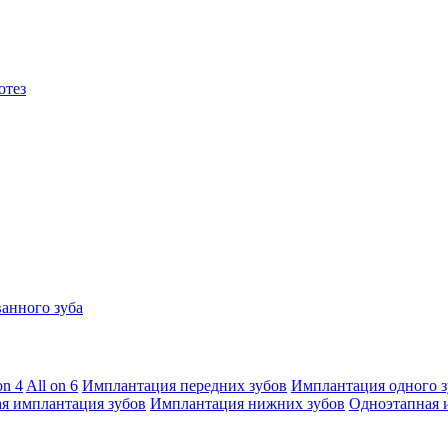
отез
анного зуба
on 4
All on 6
Имплантация передних зубов
Имплантация одного з
я имплантация зубов
Имплантация нижних зубов
Одноэтапная 