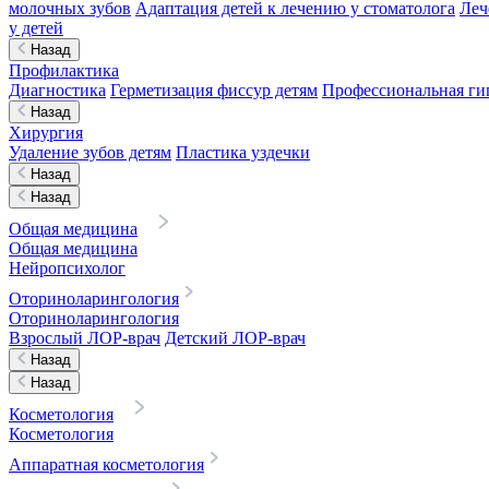
молочных зубов
Адаптация детей к лечению у стоматолога
Леч
у детей
Назад
Профилактика
Диагностика
Герметизация фиссур детям
Профессиональная гиг
Назад
Хирургия
Удаление зубов детям
Пластика уздечки
Назад
Назад
Общая медицина
Общая медицина
Нейропсихолог
Оториноларингология
Оториноларингология
Взрослый ЛОР-врач
Детский ЛОР-врач
Назад
Назад
Косметология
Косметология
Аппаратная косметология