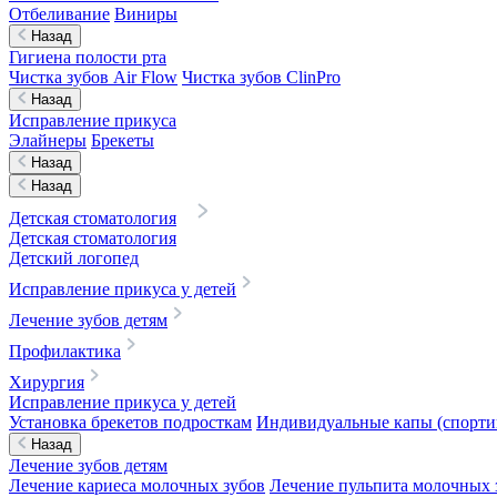
Отбеливание
Виниры
Назад
Гигиена полости рта
Чистка зубов Air Flow
Чистка зубов ClinPro
Назад
Исправление прикуса
Элайнеры
Брекеты
Назад
Назад
Детская стоматология
Детская стоматология
Детский логопед
Исправление прикуса у детей
Лечение зубов детям
Профилактика
Хирургия
Исправление прикуса у детей
Установка брекетов подросткам
Индивидуальные капы (спортив
Назад
Лечение зубов детям
Лечение кариеса молочных зубов
Лечение пульпита молочных 