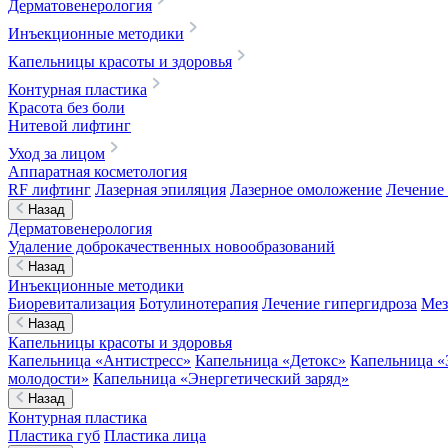
Дерматовенерология
Инъекционные методики
Капельницы красоты и здоровья
Контурная пластика
Красота без боли
Нитевой лифтинг
Уход за лицом
Аппаратная косметология
RF лифтинг
Лазерная эпиляция
Лазерное омоложение
Лечение 
Назад
Дерматовенерология
Удаление доброкачественных новообразований
Назад
Инъекционные методики
Биоревитализация
Ботулинотерапия
Лечение гипергидроза
Мез
Назад
Капельницы красоты и здоровья
Капельница «Антистресс»
Капельница «Детокс»
Капельница «
молодости»
Капельница «Энергетический заряд»
Назад
Контурная пластика
Пластика губ
Пластика лица