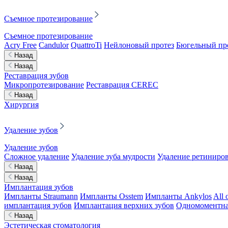
Съемное протезирование
Съемное протезирование
Acry Free
Candulor
QuattroTi
Нейлоновый протез
Бюгельный пр
Назад
Назад
Реставрация зубов
Микропротезирование
Реставрация CEREC
Назад
Хирургия
Удаление зубов
Удаление зубов
Сложное удаление
Удаление зуба мудрости
Удаление ретиниров
Назад
Назад
Имплантация зубов
Импланты Straumann
Импланты Osstem
Импланты Ankylos
All 
имплантация зубов
Имплантация верхних зубов
Одномоментна
Назад
Эстетическая стоматология