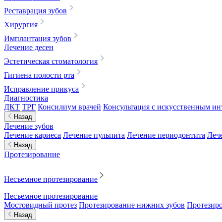
Реставрация зубов
Хирургия
Имплантация зубов
Лечение десен
Эстетическая стоматология
Гигиена полости рта
Исправление прикуса
Диагностика
ДКТ
ТРГ
Консилиум врачей
Консультация с искусственным ин
Назад
Лечение зубов
Лечение кариеса
Лечение пульпита
Лечение периодонтита
Леч
Назад
Протезирование
Несъемное протезирование
Несъемное протезирование
Мостовидный протез
Протезирование нижних зубов
Протезиро
Назад