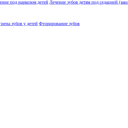
ение под наркозом детей
Лечение зубов детям под седацией (заки
иена зубов у детей
Фторирование зубов