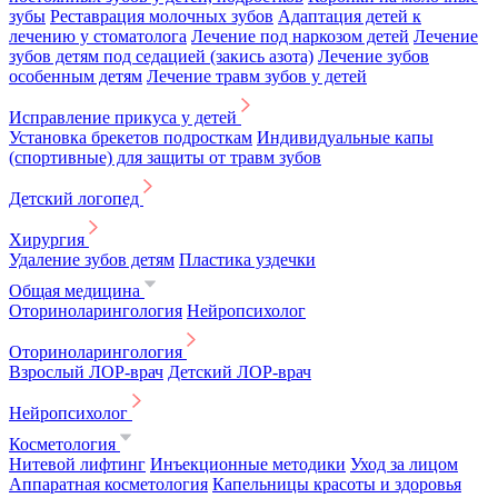
зубы
Реставрация молочных зубов
Адаптация детей к
лечению у стоматолога
Лечение под наркозом детей
Лечение
зубов детям под седацией (закись азота)
Лечение зубов
особенным детям
Лечение травм зубов у детей
Исправление прикуса у детей
Установка брекетов подросткам
Индивидуальные капы
(спортивные) для защиты от травм зубов
Детский логопед
Хирургия
Удаление зубов детям
Пластика уздечки
Общая медицина
Оториноларингология
Нейропсихолог
Оториноларингология
Взрослый ЛОР-врач
Детский ЛОР-врач
Нейропсихолог
Косметология
Нитевой лифтинг
Инъекционные методики
Уход за лицом
Аппаратная косметология
Капельницы красоты и здоровья