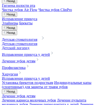
Назад
Гигиена полости рта
Чистка зубов Air Flow
Чистка зубов ClinPro
Назад
Исправление прикуса
Элайнеры
Брекеты
Назад
Назад
Детская стоматология
Детская стоматология
Детский логопед
Исправление прикуса у детей
Лечение зубов детям
Профилактика
Хирургия
Исправление прикуса у детей
Установка брекетов подросткам
Индивидуальные капы
(спортивные) для защиты от травм зубов
Назад
Лечение зубов детям
Лечение кариеса молочных зубов
Лечение пульпита
молочных зубов
Лечение периодонтита у детей
Лечение