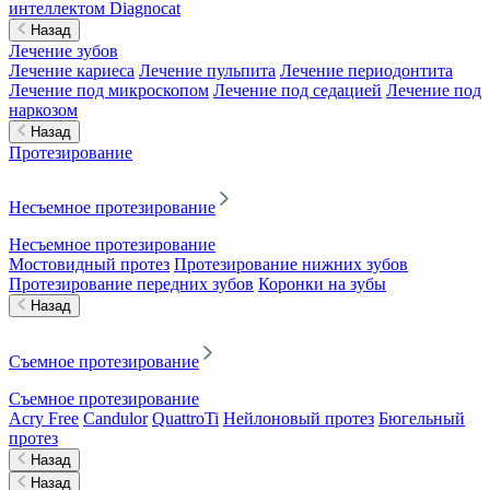
интеллектом Diagnocat
Назад
Лечение зубов
Лечение кариеса
Лечение пульпита
Лечение периодонтита
Лечение под микроскопом
Лечение под седацией
Лечение под
наркозом
Назад
Протезирование
Несъемное протезирование
Несъемное протезирование
Мостовидный протез
Протезирование нижних зубов
Протезирование передних зубов
Коронки на зубы
Назад
Съемное протезирование
Съемное протезирование
Acry Free
Candulor
QuattroTi
Нейлоновый протез
Бюгельный
протез
Назад
Назад