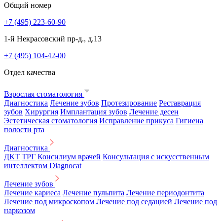
Общий номер
+7 (495) 223-60-90
1-й Некрасовский пр-д., д.13
+7 (495) 104-42-00
Отдел качества
Взрослая стоматология
Диагностика
Лечение зубов
Протезирование
Реставрация
зубов
Хирургия
Имплантация зубов
Лечение десен
Эстетическая стоматология
Исправление прикуса
Гигиена
полости рта
Диагностика
ДКТ
ТРГ
Консилиум врачей
Консультация с искусственным
интеллектом Diagnocat
Лечение зубов
Лечение кариеса
Лечение пульпита
Лечение периодонтита
Лечение под микроскопом
Лечение под седацией
Лечение под
наркозом