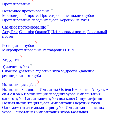
Протезирование
Несъемное протезирование
Мостовидный протез
Протезирование нижних зубов
Протезирование передних зубов
Коронки на зубы
Съемное протезирование
Acry Free
Candulor
QuattroTi
Нейлоновый протез
Бюгельный
протез
Реставрация зубов
Микропротезирование
Реставрация CEREC
Хирургия
Удаление зубов
Сложное удаление
Удаление зуба мудрости
Удаление
ретинированного зуба
Имплантация зубов
Импланты Straumann
Импланты Osstem
Импланты Ankylos
All
on 4
All on 6
Имплантация передних зубов
Имплантация
одного зуба
Имплантация зубов под ключ
Синус лифтинг
Полная имплантация зубов
Имплантация верхних зубов
Одномоментная имплантация зубов
Имплантация нижних
зубов
Одноэтапная имплантация зубов
Базальная