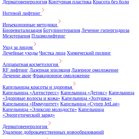
Дерматовенерология
Контурная пластика
Красота без боли
Нитевой лифтинг
Инъекционные методики
Биоревитализация
Ботулинотерапия
Лечение гипергидроза
Мезотерапия
Плазмолифтинг
Уход за лицом
Лечебные уходы
Чистка лица
Химический пилинг
Аппаратная косметология
RF лифтинг
Лазерная эпиляция
Лазерное омоложение
Лечение акне
Фракционное омоложение
Капельницы красоты и здоровья
Капельница «Антистресс»
Капельница «Детокс»
Капельница
«Здоровые волосы и кожа»
Капельница «Золушка»
Капельница «Иммунитет»
Капельница «Супер JetLag»
Капельница «Эликсир молодости»
Капельница
«Энергетический заряд»
Дерматовенерология
Удаление доброкачественных новообразований