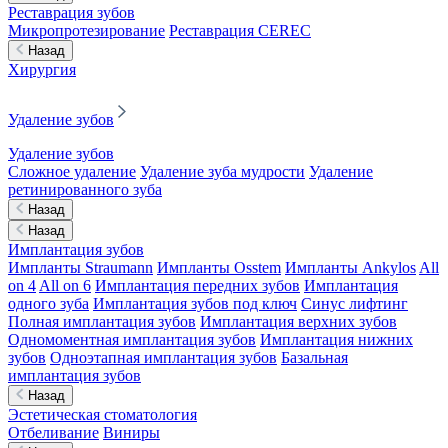
Реставрация зубов
Микропротезирование
Реставрация CEREC
Назад
Хирургия
Удаление зубов
Удаление зубов
Сложное удаление
Удаление зуба мудрости
Удаление
ретинированного зуба
Назад
Назад
Имплантация зубов
Импланты Straumann
Импланты Osstem
Импланты Ankylos
All
on 4
All on 6
Имплантация передних зубов
Имплантация
одного зуба
Имплантация зубов под ключ
Синус лифтинг
Полная имплантация зубов
Имплантация верхних зубов
Одномоментная имплантация зубов
Имплантация нижних
зубов
Одноэтапная имплантация зубов
Базальная
имплантация зубов
Назад
Эстетическая стоматология
Отбеливание
Виниры