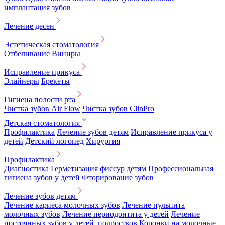
имплантация зубов
Лечение десен
Эстетическая стоматология
Отбеливание
Виниры
Исправление прикуса
Элайнеры
Брекеты
Гигиена полости рта
Чистка зубов Air Flow
Чистка зубов ClinPro
Детская стоматология
Профилактика
Лечение зубов детям
Исправление прикуса у
детей
Детский логопед
Хирургия
Профилактика
Диагностика
Герметизация фиссур детям
Профессиональная
гигиена зубов у детей
Фторирование зубов
Лечение зубов детям
Лечение кариеса молочных зубов
Лечение пульпита
молочных зубов
Лечение периодонтита у детей
Лечение
постоянных зубов у детей, подростков
Коронки на молочные