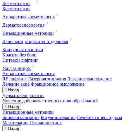
Косметология
Косметология
Аппаратная косметология
Дерматовенерология
Инъекционные методики
Капельницы красоты и здоровья
Контурная пластика
Красота без боли
Нитевой лифтинг
Уход за лицом
Аппаратная косметология
RF лифтинг
Лазерная эпиляция
Лазерное омоложение
Лечение акне
Фракционное омоложение
Назад
Дерматовенерология
Удаление доброкачественных новообразований
Назад
Инъекционные методики
Биоревитализация
Ботулинотерапия
Лечение гипергидроза
Мезотерапия
Плазмолифтинг
Назад