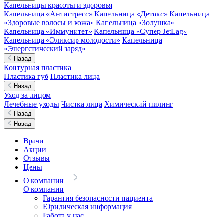
Капельницы красоты и здоровья
Капельница «Антистресс»
Капельница «Детокс»
Капельница
«Здоровые волосы и кожа»
Капельница «Золушка»
Капельница «Иммунитет»
Капельница «Супер JetLag»
Капельница «Эликсир молодости»
Капельница
«Энергетический заряд»
Назад
Контурная пластика
Пластика губ
Пластика лица
Назад
Уход за лицом
Лечебные уходы
Чистка лица
Химический пилинг
Назад
Назад
Врачи
Акции
Отзывы
Цены
О компании
О компании
Гарантия безопасности пациента
Юридическая информация
Работа у нас