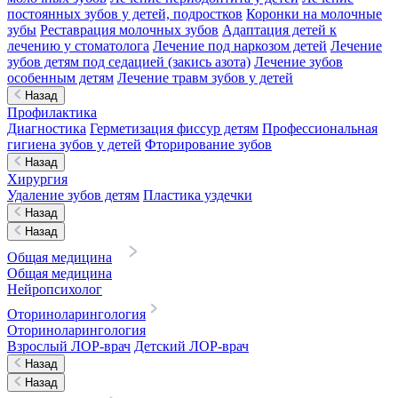
постоянных зубов у детей, подростков
Коронки на молочные
зубы
Реставрация молочных зубов
Адаптация детей к
лечению у стоматолога
Лечение под наркозом детей
Лечение
зубов детям под седацией (закись азота)
Лечение зубов
особенным детям
Лечение травм зубов у детей
Назад
Профилактика
Диагностика
Герметизация фиссур детям
Профессиональная
гигиена зубов у детей
Фторирование зубов
Назад
Хирургия
Удаление зубов детям
Пластика уздечки
Назад
Назад
Общая медицина
Общая медицина
Нейропсихолог
Оториноларингология
Оториноларингология
Взрослый ЛОР-врач
Детский ЛОР-врач
Назад
Назад