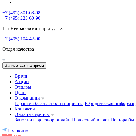
+7 (495) 801-68-68
+7 (495) 223-60-90
1-й Некрасовский пр-д., д.13
+7 (495) 104-42-00
Отдел качества
Записаться на приём
Врачи
Акции
Отзывы
Цены
О компании
Гарантия безопасности пациента
Юридическая информац
Контакты
Онлайн-сервисы
Заполнить договор онлайн
Налоговый вычет
Не пора бы 
Пушкино