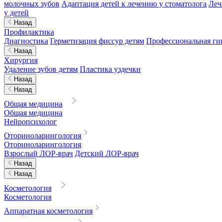
молочных зубов
Адаптация детей к лечению у стоматолога
Леч
у детей
Назад
Профилактика
Диагностика
Герметизация фиссур детям
Профессиональная гиг
Назад
Хирургия
Удаление зубов детям
Пластика уздечки
Назад
Назад
Общая медицина
Общая медицина
Нейропсихолог
Оториноларингология
Оториноларингология
Взрослый ЛОР-врач
Детский ЛОР-врач
Назад
Назад
Косметология
Косметология
Аппаратная косметология