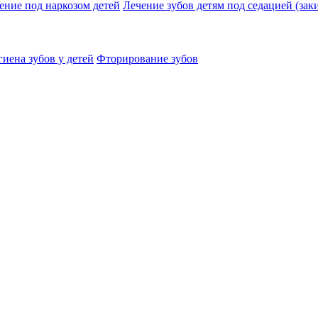
ение под наркозом детей
Лечение зубов детям под седацией (заки
иена зубов у детей
Фторирование зубов