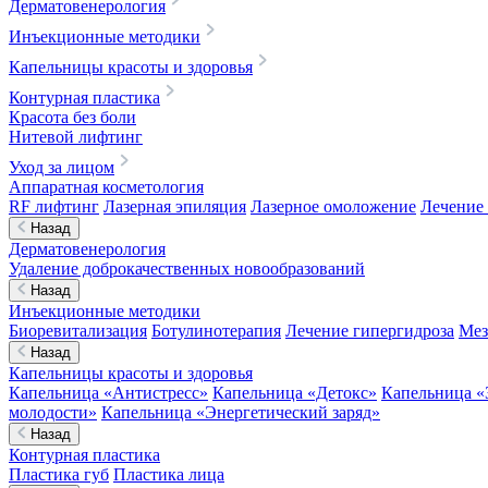
Дерматовенерология
Инъекционные методики
Капельницы красоты и здоровья
Контурная пластика
Красота без боли
Нитевой лифтинг
Уход за лицом
Аппаратная косметология
RF лифтинг
Лазерная эпиляция
Лазерное омоложение
Лечение 
Назад
Дерматовенерология
Удаление доброкачественных новообразований
Назад
Инъекционные методики
Биоревитализация
Ботулинотерапия
Лечение гипергидроза
Мез
Назад
Капельницы красоты и здоровья
Капельница «Антистресс»
Капельница «Детокс»
Капельница «
молодости»
Капельница «Энергетический заряд»
Назад
Контурная пластика
Пластика губ
Пластика лица