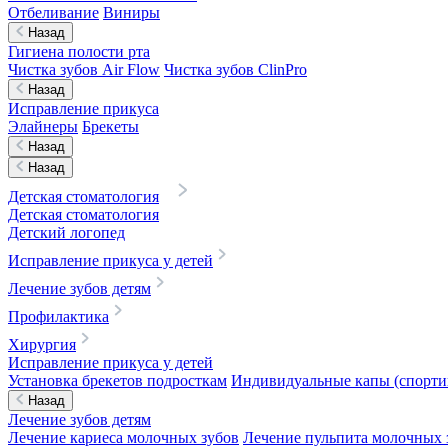
Отбеливание
Виниры
Назад
Гигиена полости рта
Чистка зубов Air Flow
Чистка зубов ClinPro
Назад
Исправление прикуса
Элайнеры
Брекеты
Назад
Назад
Детская стоматология
Детская стоматология
Детский логопед
Исправление прикуса у детей
Лечение зубов детям
Профилактика
Хирургия
Исправление прикуса у детей
Установка брекетов подросткам
Индивидуальные капы (спортив
Назад
Лечение зубов детям
Лечение кариеса молочных зубов
Лечение пульпита молочных 