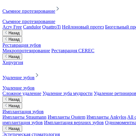
Съемное протезирование
Съемное протезирование
Acry Free
Candulor
QuattroTi
Нейлоновый протез
Бюгельный пр
Назад
Назад
Реставрация зубов
Микропротезирование
Реставрация CEREC
Назад
Хирургия
Удаление зубов
Удаление зубов
Сложное удаление
Удаление зуба мудрости
Удаление ретиниров
Назад
Назад
Имплантация зубов
Импланты Straumann
Импланты Osstem
Импланты Ankylos
All 
имплантация зубов
Имплантация верхних зубов
Одномоментна
Назад
Эстетическая стоматология