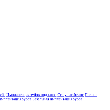
уба
Имплантация зубов под ключ
Синус лифтинг
Полная
имплантация зубов
Базальная имплантация зубов