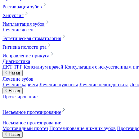
Реставрация зубов
Хирургия
Имплантация зубов
Лечение десен
Эстетическая стоматология
Гигиена полости рта
Исправление прикуса
Диагностика
ДКТ
ТРГ
Консилиум врачей
Консультация с искусственным ин
Назад
Лечение зубов
Лечение кариеса
Лечение пульпита
Лечение периодонтита
Леч
Назад
Протезирование
Несъемное протезирование
Несъемное протезирование
Мостовидный протез
Протезирование нижних зубов
Протезиро
Назад