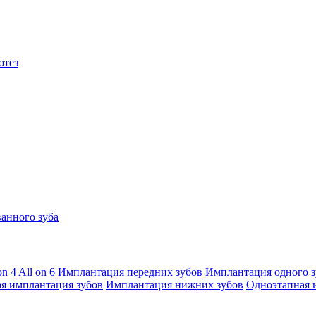
отез
анного зуба
on 4
All on 6
Имплантация передних зубов
Имплантация одного з
я имплантация зубов
Имплантация нижних зубов
Одноэтапная 