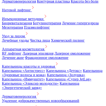
Дерматовенерология
Контурная пластика
Красота без боли
Нитевой лифтинг
Инъекционные методики
Биоревитализация
Ботулинотерапия
Лечение гипергидроза
Мезотерапия
Плазмолифтинг
Уход за лицом
Лечебные уходы
Чистка лица
Химический пилинг
Аппаратная косметология
RF лифтинг
Лазерная эпиляция
Лазерное омоложение
Лечение акне
Фракционное омоложение
Капельницы красоты и здоровья
Капельница «Антистресс»
Капельница «Детокс»
Капельница
«Здоровые волосы и кожа»
Капельница «Золушка»
Капельница «Иммунитет»
Капельница «Супер JetLag»
Капельница «Эликсир молодости»
Капельница
«Энергетический заряд»
Дерматовенерология
Удаление доброкачественных новообразований