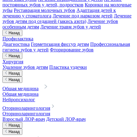
постоянных зубов у детей, подростков
Коронки на молочные
зубы
Реставрация молочных зубов
Адаптация детей к
лечению у стоматолога
Лечение под наркозом детей
Лечение
зубов детям под седацией (закись азота)
Лечение зубов
особенным детям
Лечение травм зубов у детей
Назад
Профилактика
Диагностика
Герметизация фиссур детям
Профессиональная
гигиена зубов у детей
Фторирование зубов
Назад
Хирургия
Удаление зубов детям
Пластика уздечки
Назад
Назад
Общая медицина
Общая медицина
Нейропсихолог
Оториноларингология
Оториноларингология
Взрослый ЛОР-врач
Детский ЛОР-врач
Назад
Назад