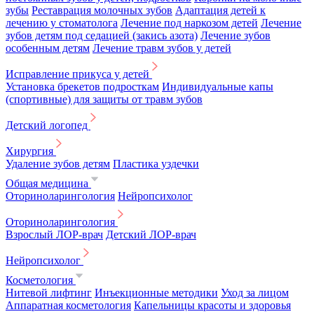
зубы
Реставрация молочных зубов
Адаптация детей к
лечению у стоматолога
Лечение под наркозом детей
Лечение
зубов детям под седацией (закись азота)
Лечение зубов
особенным детям
Лечение травм зубов у детей
Исправление прикуса у детей
Установка брекетов подросткам
Индивидуальные капы
(спортивные) для защиты от травм зубов
Детский логопед
Хирургия
Удаление зубов детям
Пластика уздечки
Общая медицина
Оториноларингология
Нейропсихолог
Оториноларингология
Взрослый ЛОР-врач
Детский ЛОР-врач
Нейропсихолог
Косметология
Нитевой лифтинг
Инъекционные методики
Уход за лицом
Аппаратная косметология
Капельницы красоты и здоровья