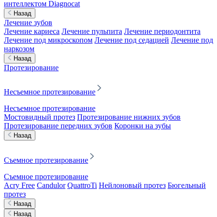
интеллектом Diagnocat
Назад
Лечение зубов
Лечение кариеса
Лечение пульпита
Лечение периодонтита
Лечение под микроскопом
Лечение под седацией
Лечение под
наркозом
Назад
Протезирование
Несъемное протезирование
Несъемное протезирование
Мостовидный протез
Протезирование нижних зубов
Протезирование передних зубов
Коронки на зубы
Назад
Съемное протезирование
Съемное протезирование
Acry Free
Candulor
QuattroTi
Нейлоновый протез
Бюгельный
протез
Назад
Назад