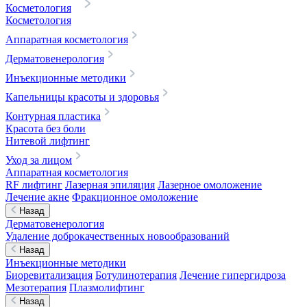
Косметология
Косметология
Аппаратная косметология
Дерматовенерология
Инъекционные методики
Капельницы красоты и здоровья
Контурная пластика
Красота без боли
Нитевой лифтинг
Уход за лицом
Аппаратная косметология
RF лифтинг
Лазерная эпиляция
Лазерное омоложение
Лечение акне
Фракционное омоложение
Назад
Дерматовенерология
Удаление доброкачественных новообразований
Назад
Инъекционные методики
Биоревитализация
Ботулинотерапия
Лечение гипергидроза
Мезотерапия
Плазмолифтинг
Назад