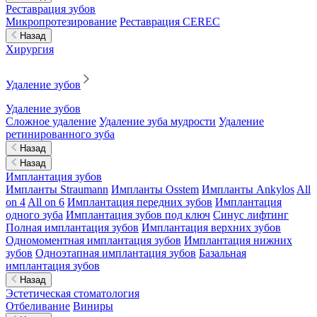
Реставрация зубов
Микропротезирование
Реставрация CEREC
Назад
Хирургия
Удаление зубов
Удаление зубов
Сложное удаление
Удаление зуба мудрости
Удаление
ретинированного зуба
Назад
Назад
Имплантация зубов
Импланты Straumann
Импланты Osstem
Импланты Ankylos
All
on 4
All on 6
Имплантация передних зубов
Имплантация
одного зуба
Имплантация зубов под ключ
Синус лифтинг
Полная имплантация зубов
Имплантация верхних зубов
Одномоментная имплантация зубов
Имплантация нижних
зубов
Одноэтапная имплантация зубов
Базальная
имплантация зубов
Назад
Эстетическая стоматология
Отбеливание
Виниры