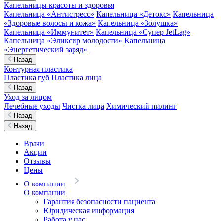
Капельницы красоты и здоровья
Капельница «Антистресс»
Капельница «Детокс»
Капельница
«Здоровые волосы и кожа»
Капельница «Золушка»
Капельница «Иммунитет»
Капельница «Супер JetLag»
Капельница «Эликсир молодости»
Капельница
«Энергетический заряд»
Назад
Контурная пластика
Пластика губ
Пластика лица
Назад
Уход за лицом
Лечебные уходы
Чистка лица
Химический пилинг
Назад
Назад
Врачи
Акции
Отзывы
Цены
О компании
О компании
Гарантия безопасности пациента
Юридическая информация
Работа у нас