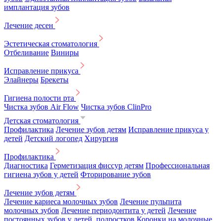
имплантация зубов
Лечение десен
Эстетическая стоматология
Отбеливание
Виниры
Исправление прикуса
Элайнеры
Брекеты
Гигиена полости рта
Чистка зубов Air Flow
Чистка зубов ClinPro
Детская стоматология
Профилактика
Лечение зубов детям
Исправление прикуса у
детей
Детский логопед
Хирургия
Профилактика
Диагностика
Герметизация фиссур детям
Профессиональная
гигиена зубов у детей
Фторирование зубов
Лечение зубов детям
Лечение кариеса молочных зубов
Лечение пульпита
молочных зубов
Лечение периодонтита у детей
Лечение
постоянных зубов у детей, подростков
Коронки на молочные