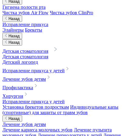
Назад
Гигиена полости рта
Чистка зубов Air Flow
Чистка зубов ClinPro
Назад
Исправление прикуса
Элайнеры
Брекеты
Назад
Назад
Детская стоматология
Детская стоматология
Детский логопед
Исправление прикуса у детей
Лечение зубов детям
Профилактика
Хирургия
Исправление прикуса у детей
Установка брекетов подросткам
Индивидуальные капы
(спортивные) для защиты от травм зубов
Назад
Лечение зубов детям
Лечение кариеса молочных зубов
Лечение пульпита
молочных зубов
Лечение периодонтита у детей
Лечение