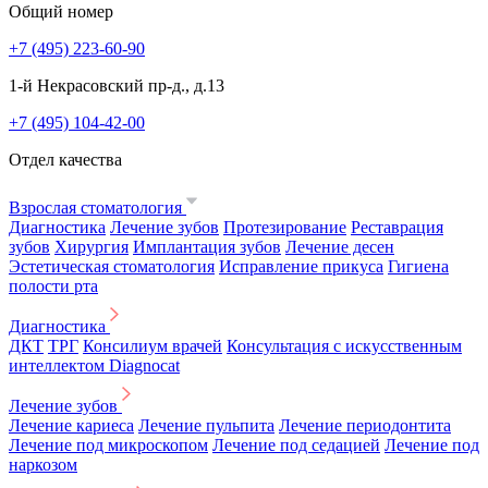
Общий номер
+7 (495) 223-60-90
1-й Некрасовский пр-д., д.13
+7 (495) 104-42-00
Отдел качества
Взрослая стоматология
Диагностика
Лечение зубов
Протезирование
Реставрация
зубов
Хирургия
Имплантация зубов
Лечение десен
Эстетическая стоматология
Исправление прикуса
Гигиена
полости рта
Диагностика
ДКТ
ТРГ
Консилиум врачей
Консультация с искусственным
интеллектом Diagnocat
Лечение зубов
Лечение кариеса
Лечение пульпита
Лечение периодонтита
Лечение под микроскопом
Лечение под седацией
Лечение под
наркозом