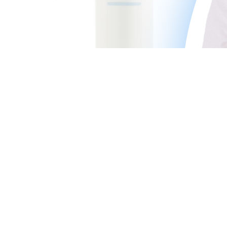
Врачи
Цены
Акции
9 клиник
В 5 городах подмосковья:
Королёв, Мытищи, Щёлково, Пушкино и Балашиха.