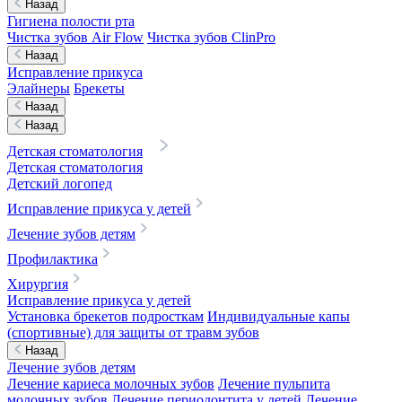
Назад
Гигиена полости рта
Чистка зубов Air Flow
Чистка зубов ClinPro
Назад
Исправление прикуса
Элайнеры
Брекеты
Назад
Назад
Детская стоматология
Детская стоматология
Детский логопед
Исправление прикуса у детей
Лечение зубов детям
Профилактика
Хирургия
Исправление прикуса у детей
Установка брекетов подросткам
Индивидуальные капы
(спортивные) для защиты от травм зубов
Назад
Лечение зубов детям
Лечение кариеса молочных зубов
Лечение пульпита
молочных зубов
Лечение периодонтита у детей
Лечение