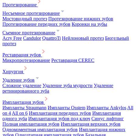
Протезирование
Несъемное протезирование
Мостовидный протез
Протезирование нижних зубов
Протезирование передних зубов
Коронки на зубы
Съемное протезирование
Acry Free
Candulor
QuattroTi
Нейлоновый протез
Бюгельный
протез
Реставрация зубов
Микропротезирование
Реставрация CEREC
Хирургия
Удаление зубов
Сложное удаление
Удаление зуба мудрости
Удаление
ретинированного зуба
Имплантация зубов
Импланты Straumann
Импланты Osstem
Импланты Ankylos
All
on 4
All on 6
Имплантация передних зубов
Имплантация
одного зуба
Имплантация зубов под ключ
Синус лифтинг
Полная имплантация зубов
Имплантация верхних зубов
Одномоментная имплантация зубов
Имплантация нижних
зубов
Одноэтапная имплантация зубов
Базальная