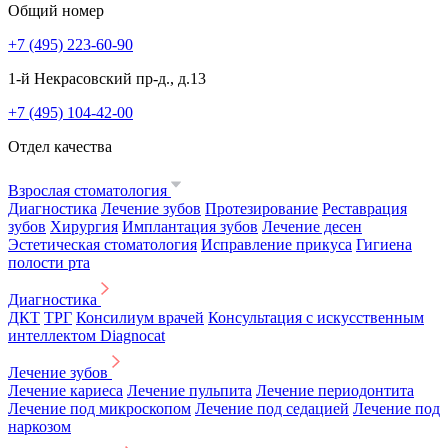
Общий номер
+7 (495) 223-60-90
1-й Некрасовский пр-д., д.13
+7 (495) 104-42-00
Отдел качества
Взрослая стоматология
Диагностика
Лечение зубов
Протезирование
Реставрация
зубов
Хирургия
Имплантация зубов
Лечение десен
Эстетическая стоматология
Исправление прикуса
Гигиена
полости рта
Диагностика
ДКТ
ТРГ
Консилиум врачей
Консультация с искусственным
интеллектом Diagnocat
Лечение зубов
Лечение кариеса
Лечение пульпита
Лечение периодонтита
Лечение под микроскопом
Лечение под седацией
Лечение под
наркозом