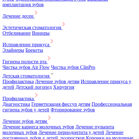
имплантация зубов
Лечение десен
Эстетическая стоматология
Отбеливание
Виниры
Исправление прикуса
Элайнеры
Брекеты
Гигиена полости рта
Чистка зубов Air Flow
Чистка зубов ClinPro
Детская стоматология
Профилактика
Лечение зубов детям
Исправление прикуса у
детей
Детский логопед
Хирургия
Профилактика
Диагностика
Герметизация фиссур детям
Профессиональная
гигиена зубов у детей
Фторирование зубов
Лечение зубов детям
Лечение кариеса молочных зубов
Лечение пульпита
молочных зубов
Лечение периодонтита у детей
Лечение
постоянных зубов у детей, подростков
Коронки на молочные