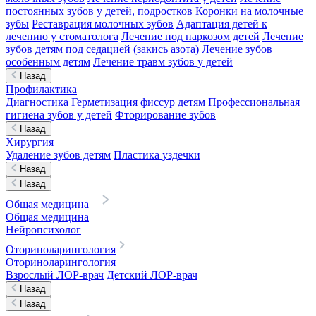
постоянных зубов у детей, подростков
Коронки на молочные
зубы
Реставрация молочных зубов
Адаптация детей к
лечению у стоматолога
Лечение под наркозом детей
Лечение
зубов детям под седацией (закись азота)
Лечение зубов
особенным детям
Лечение травм зубов у детей
Назад
Профилактика
Диагностика
Герметизация фиссур детям
Профессиональная
гигиена зубов у детей
Фторирование зубов
Назад
Хирургия
Удаление зубов детям
Пластика уздечки
Назад
Назад
Общая медицина
Общая медицина
Нейропсихолог
Оториноларингология
Оториноларингология
Взрослый ЛОР-врач
Детский ЛОР-врач
Назад
Назад