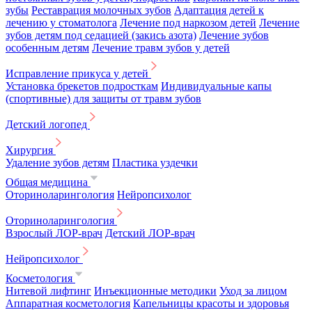
зубы
Реставрация молочных зубов
Адаптация детей к
лечению у стоматолога
Лечение под наркозом детей
Лечение
зубов детям под седацией (закись азота)
Лечение зубов
особенным детям
Лечение травм зубов у детей
Исправление прикуса у детей
Установка брекетов подросткам
Индивидуальные капы
(спортивные) для защиты от травм зубов
Детский логопед
Хирургия
Удаление зубов детям
Пластика уздечки
Общая медицина
Оториноларингология
Нейропсихолог
Оториноларингология
Взрослый ЛОР-врач
Детский ЛОР-врач
Нейропсихолог
Косметология
Нитевой лифтинг
Инъекционные методики
Уход за лицом
Аппаратная косметология
Капельницы красоты и здоровья