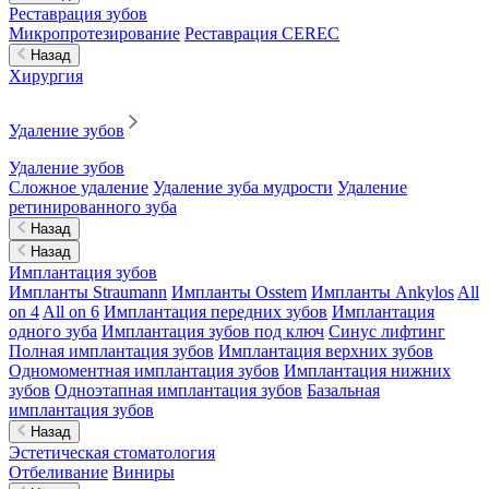
Реставрация зубов
Микропротезирование
Реставрация CEREC
Назад
Хирургия
Удаление зубов
Удаление зубов
Сложное удаление
Удаление зуба мудрости
Удаление
ретинированного зуба
Назад
Назад
Имплантация зубов
Импланты Straumann
Импланты Osstem
Импланты Ankylos
All
on 4
All on 6
Имплантация передних зубов
Имплантация
одного зуба
Имплантация зубов под ключ
Синус лифтинг
Полная имплантация зубов
Имплантация верхних зубов
Одномоментная имплантация зубов
Имплантация нижних
зубов
Одноэтапная имплантация зубов
Базальная
имплантация зубов
Назад
Эстетическая стоматология
Отбеливание
Виниры