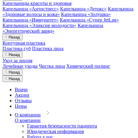
Капельницы красоты и здоровья
Капельница «Антистресс»
Капельница «Детокс»
Капельница
«Здоровые волосы и кожа»
Капельница «Золушка»
Капельница «Иммунитет»
Капельница «Супер JetLag»
Капельница «Эликсир молодости»
Капельница
«Энергетический заряд»
Назад
Контурная пластика
Пластика губ
Пластика лица
Назад
Уход за лицом
Лечебные уходы
Чистка лица
Химический пилинг
Назад
Назад
Врачи
Акции
Отзывы
Цены
О компании
О компании
Гарантия безопасности пациента
Юридическая информация
Работа у нас