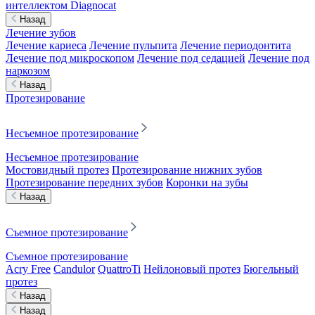
интеллектом Diagnocat
Назад
Лечение зубов
Лечение кариеса
Лечение пульпита
Лечение периодонтита
Лечение под микроскопом
Лечение под седацией
Лечение под
наркозом
Назад
Протезирование
Несъемное протезирование
Несъемное протезирование
Мостовидный протез
Протезирование нижних зубов
Протезирование передних зубов
Коронки на зубы
Назад
Съемное протезирование
Съемное протезирование
Acry Free
Candulor
QuattroTi
Нейлоновый протез
Бюгельный
протез
Назад
Назад