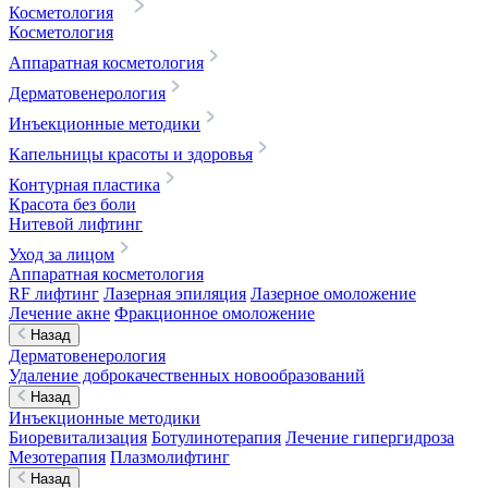
Косметология
Косметология
Аппаратная косметология
Дерматовенерология
Инъекционные методики
Капельницы красоты и здоровья
Контурная пластика
Красота без боли
Нитевой лифтинг
Уход за лицом
Аппаратная косметология
RF лифтинг
Лазерная эпиляция
Лазерное омоложение
Лечение акне
Фракционное омоложение
Назад
Дерматовенерология
Удаление доброкачественных новообразований
Назад
Инъекционные методики
Биоревитализация
Ботулинотерапия
Лечение гипергидроза
Мезотерапия
Плазмолифтинг
Назад