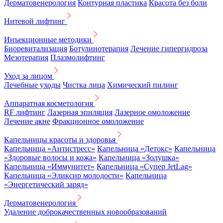
Дерматовенерология
Контурная пластика
Красота без боли
Нитевой лифтинг
Инъекционные методики
Биоревитализация
Ботулинотерапия
Лечение гипергидроза
Мезотерапия
Плазмолифтинг
Уход за лицом
Лечебные уходы
Чистка лица
Химический пилинг
Аппаратная косметология
RF лифтинг
Лазерная эпиляция
Лазерное омоложение
Лечение акне
Фракционное омоложение
Капельницы красоты и здоровья
Капельница «Антистресс»
Капельница «Детокс»
Капельница
«Здоровые волосы и кожа»
Капельница «Золушка»
Капельница «Иммунитет»
Капельница «Супер JetLag»
Капельница «Эликсир молодости»
Капельница
«Энергетический заряд»
Дерматовенерология
Удаление доброкачественных новообразований