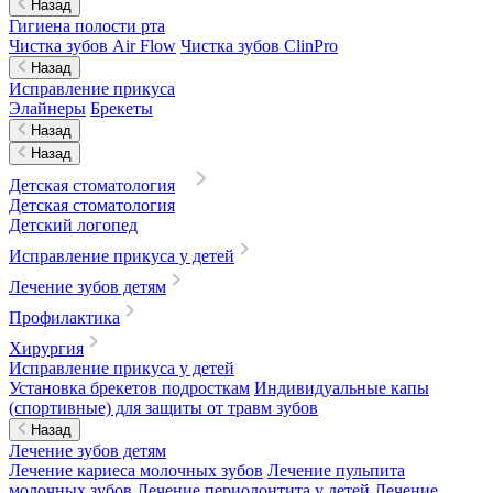
Назад
Гигиена полости рта
Чистка зубов Air Flow
Чистка зубов ClinPro
Назад
Исправление прикуса
Элайнеры
Брекеты
Назад
Назад
Детская стоматология
Детская стоматология
Детский логопед
Исправление прикуса у детей
Лечение зубов детям
Профилактика
Хирургия
Исправление прикуса у детей
Установка брекетов подросткам
Индивидуальные капы
(спортивные) для защиты от травм зубов
Назад
Лечение зубов детям
Лечение кариеса молочных зубов
Лечение пульпита
молочных зубов
Лечение периодонтита у детей
Лечение