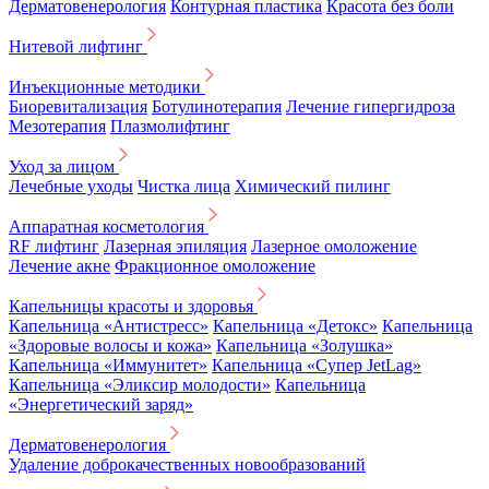
Дерматовенерология
Контурная пластика
Красота без боли
Нитевой лифтинг
Инъекционные методики
Биоревитализация
Ботулинотерапия
Лечение гипергидроза
Мезотерапия
Плазмолифтинг
Уход за лицом
Лечебные уходы
Чистка лица
Химический пилинг
Аппаратная косметология
RF лифтинг
Лазерная эпиляция
Лазерное омоложение
Лечение акне
Фракционное омоложение
Капельницы красоты и здоровья
Капельница «Антистресс»
Капельница «Детокс»
Капельница
«Здоровые волосы и кожа»
Капельница «Золушка»
Капельница «Иммунитет»
Капельница «Супер JetLag»
Капельница «Эликсир молодости»
Капельница
«Энергетический заряд»
Дерматовенерология
Удаление доброкачественных новообразований