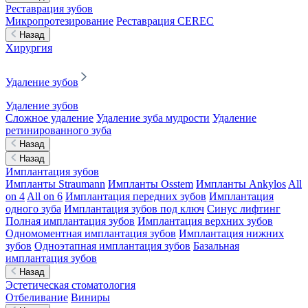
Реставрация зубов
Микропротезирование
Реставрация CEREC
Назад
Хирургия
Удаление зубов
Удаление зубов
Сложное удаление
Удаление зуба мудрости
Удаление
ретинированного зуба
Назад
Назад
Имплантация зубов
Импланты Straumann
Импланты Osstem
Импланты Ankylos
All
on 4
All on 6
Имплантация передних зубов
Имплантация
одного зуба
Имплантация зубов под ключ
Синус лифтинг
Полная имплантация зубов
Имплантация верхних зубов
Одномоментная имплантация зубов
Имплантация нижних
зубов
Одноэтапная имплантация зубов
Базальная
имплантация зубов
Назад
Эстетическая стоматология
Отбеливание
Виниры