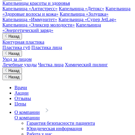
Капельницы красоты и здоровья
Капельница «Антистресс»
Капельница «Детокс»
Капельница
«Здоровые волосы и кожа»
Капельница «Золушка»
Капельница «Иммунитет»
Капельница «Супер JetLag»
Капельница «Эликсир молодости»
Капельница
«Энергетический заряд»
Назад
Контурная пластика
Пластика губ
Пластика лица
Назад
Уход за лицом
Лечебные уходы
Чистка лица
Химический пилинг
Назад
Назад
Врачи
Акции
Отзывы
Цены
О компании
О компании
Гарантия безопасности пациента
Юридическая информация
Работа у нас