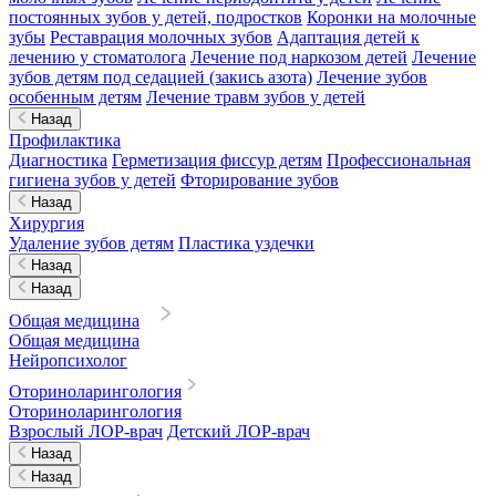
постоянных зубов у детей, подростков
Коронки на молочные
зубы
Реставрация молочных зубов
Адаптация детей к
лечению у стоматолога
Лечение под наркозом детей
Лечение
зубов детям под седацией (закись азота)
Лечение зубов
особенным детям
Лечение травм зубов у детей
Назад
Профилактика
Диагностика
Герметизация фиссур детям
Профессиональная
гигиена зубов у детей
Фторирование зубов
Назад
Хирургия
Удаление зубов детям
Пластика уздечки
Назад
Назад
Общая медицина
Общая медицина
Нейропсихолог
Оториноларингология
Оториноларингология
Взрослый ЛОР-врач
Детский ЛОР-врач
Назад
Назад