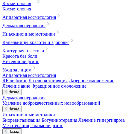
Косметология
Косметология
Аппаратная косметология
Дерматовенерология
Инъекционные методики
Капельницы красоты и здоровья
Контурная пластика
Красота без боли
Нитевой лифтинг
Уход за лицом
Аппаратная косметология
RF лифтинг
Лазерная эпиляция
Лазерное омоложение
Лечение акне
Фракционное омоложение
Назад
Дерматовенерология
Удаление доброкачественных новообразований
Назад
Инъекционные методики
Биоревитализация
Ботулинотерапия
Лечение гипергидроза
Мезотерапия
Плазмолифтинг
Назад