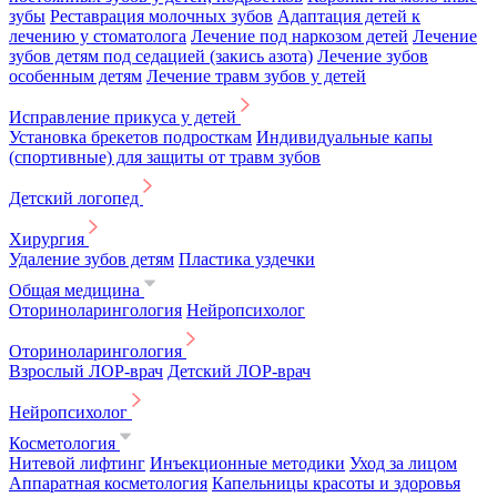
зубы
Реставрация молочных зубов
Адаптация детей к
лечению у стоматолога
Лечение под наркозом детей
Лечение
зубов детям под седацией (закись азота)
Лечение зубов
особенным детям
Лечение травм зубов у детей
Исправление прикуса у детей
Установка брекетов подросткам
Индивидуальные капы
(спортивные) для защиты от травм зубов
Детский логопед
Хирургия
Удаление зубов детям
Пластика уздечки
Общая медицина
Оториноларингология
Нейропсихолог
Оториноларингология
Взрослый ЛОР-врач
Детский ЛОР-врач
Нейропсихолог
Косметология
Нитевой лифтинг
Инъекционные методики
Уход за лицом
Аппаратная косметология
Капельницы красоты и здоровья