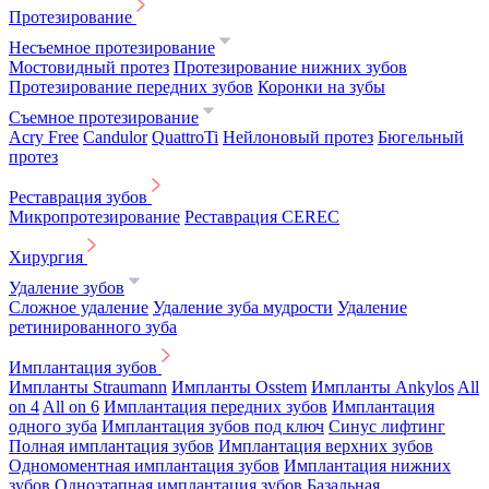
Протезирование
Несъемное протезирование
Мостовидный протез
Протезирование нижних зубов
Протезирование передних зубов
Коронки на зубы
Съемное протезирование
Acry Free
Candulor
QuattroTi
Нейлоновый протез
Бюгельный
протез
Реставрация зубов
Микропротезирование
Реставрация CEREC
Хирургия
Удаление зубов
Сложное удаление
Удаление зуба мудрости
Удаление
ретинированного зуба
Имплантация зубов
Импланты Straumann
Импланты Osstem
Импланты Ankylos
All
on 4
All on 6
Имплантация передних зубов
Имплантация
одного зуба
Имплантация зубов под ключ
Синус лифтинг
Полная имплантация зубов
Имплантация верхних зубов
Одномоментная имплантация зубов
Имплантация нижних
зубов
Одноэтапная имплантация зубов
Базальная