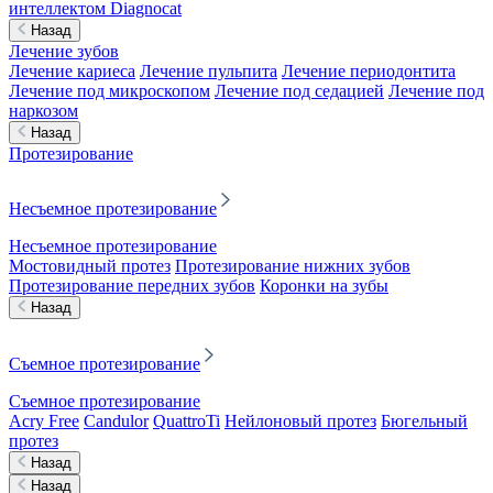
интеллектом Diagnocat
Назад
Лечение зубов
Лечение кариеса
Лечение пульпита
Лечение периодонтита
Лечение под микроскопом
Лечение под седацией
Лечение под
наркозом
Назад
Протезирование
Несъемное протезирование
Несъемное протезирование
Мостовидный протез
Протезирование нижних зубов
Протезирование передних зубов
Коронки на зубы
Назад
Съемное протезирование
Съемное протезирование
Acry Free
Candulor
QuattroTi
Нейлоновый протез
Бюгельный
протез
Назад
Назад