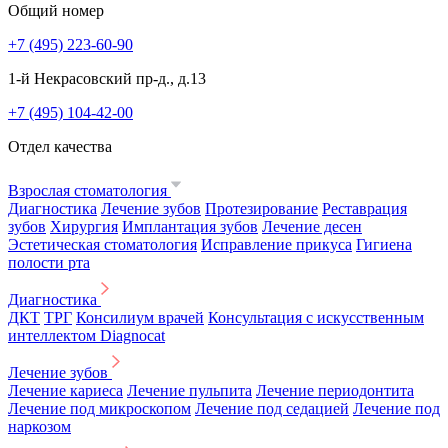
Общий номер
+7 (495) 223-60-90
1-й Некрасовский пр-д., д.13
+7 (495) 104-42-00
Отдел качества
Взрослая стоматология
Диагностика
Лечение зубов
Протезирование
Реставрация
зубов
Хирургия
Имплантация зубов
Лечение десен
Эстетическая стоматология
Исправление прикуса
Гигиена
полости рта
Диагностика
ДКТ
ТРГ
Консилиум врачей
Консультация с искусственным
интеллектом Diagnocat
Лечение зубов
Лечение кариеса
Лечение пульпита
Лечение периодонтита
Лечение под микроскопом
Лечение под седацией
Лечение под
наркозом