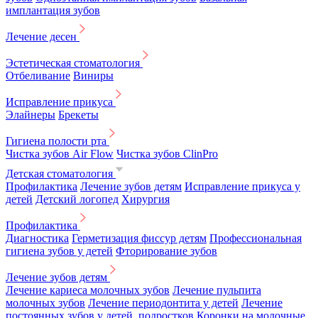
имплантация зубов
Лечение десен
Эстетическая стоматология
Отбеливание
Виниры
Исправление прикуса
Элайнеры
Брекеты
Гигиена полости рта
Чистка зубов Air Flow
Чистка зубов ClinPro
Детская стоматология
Профилактика
Лечение зубов детям
Исправление прикуса у
детей
Детский логопед
Хирургия
Профилактика
Диагностика
Герметизация фиссур детям
Профессиональная
гигиена зубов у детей
Фторирование зубов
Лечение зубов детям
Лечение кариеса молочных зубов
Лечение пульпита
молочных зубов
Лечение периодонтита у детей
Лечение
постоянных зубов у детей, подростков
Коронки на молочные