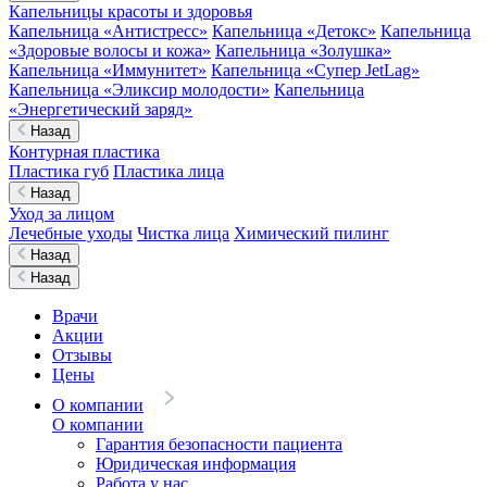
Капельницы красоты и здоровья
Капельница «Антистресс»
Капельница «Детокс»
Капельница
«Здоровые волосы и кожа»
Капельница «Золушка»
Капельница «Иммунитет»
Капельница «Супер JetLag»
Капельница «Эликсир молодости»
Капельница
«Энергетический заряд»
Назад
Контурная пластика
Пластика губ
Пластика лица
Назад
Уход за лицом
Лечебные уходы
Чистка лица
Химический пилинг
Назад
Назад
Врачи
Акции
Отзывы
Цены
О компании
О компании
Гарантия безопасности пациента
Юридическая информация
Работа у нас