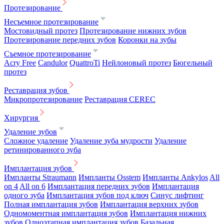
Протезирование
Несъемное протезирование
Мостовидный протез
Протезирование нижних зубов
Протезирование передних зубов
Коронки на зубы
Съемное протезирование
Acry Free
Candulor
QuattroTi
Нейлоновый протез
Бюгельный
протез
Реставрация зубов
Микропротезирование
Реставрация CEREC
Хирургия
Удаление зубов
Сложное удаление
Удаление зуба мудрости
Удаление
ретинированного зуба
Имплантация зубов
Импланты Straumann
Импланты Osstem
Импланты Ankylos
All
on 4
All on 6
Имплантация передних зубов
Имплантация
одного зуба
Имплантация зубов под ключ
Синус лифтинг
Полная имплантация зубов
Имплантация верхних зубов
Одномоментная имплантация зубов
Имплантация нижних
зубов
Одноэтапная имплантация зубов
Базальная