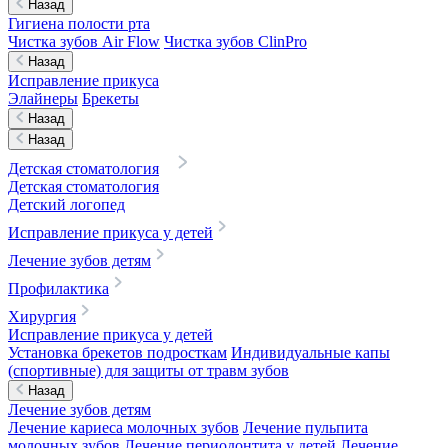
Назад
Гигиена полости рта
Чистка зубов Air Flow
Чистка зубов ClinPro
Назад
Исправление прикуса
Элайнеры
Брекеты
Назад
Назад
Детская стоматология
Детская стоматология
Детский логопед
Исправление прикуса у детей
Лечение зубов детям
Профилактика
Хирургия
Исправление прикуса у детей
Установка брекетов подросткам
Индивидуальные капы
(спортивные) для защиты от травм зубов
Назад
Лечение зубов детям
Лечение кариеса молочных зубов
Лечение пульпита
молочных зубов
Лечение периодонтита у детей
Лечение