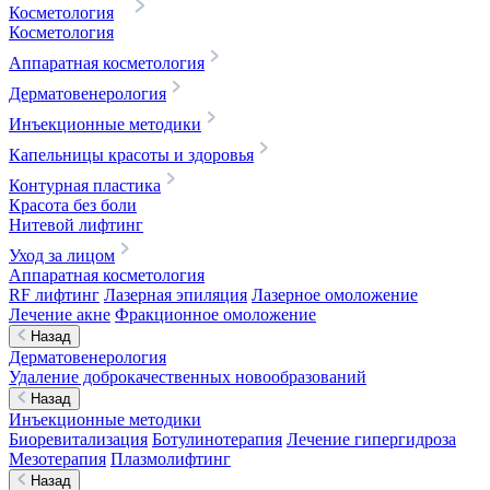
Косметология
Косметология
Аппаратная косметология
Дерматовенерология
Инъекционные методики
Капельницы красоты и здоровья
Контурная пластика
Красота без боли
Нитевой лифтинг
Уход за лицом
Аппаратная косметология
RF лифтинг
Лазерная эпиляция
Лазерное омоложение
Лечение акне
Фракционное омоложение
Назад
Дерматовенерология
Удаление доброкачественных новообразований
Назад
Инъекционные методики
Биоревитализация
Ботулинотерапия
Лечение гипергидроза
Мезотерапия
Плазмолифтинг
Назад