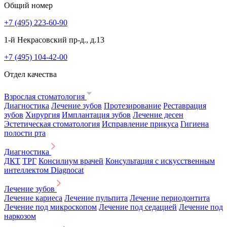
Общий номер
+7 (495) 223-60-90
1-й Некрасовский пр-д., д.13
+7 (495) 104-42-00
Отдел качества
Взрослая стоматология
Диагностика
Лечение зубов
Протезирование
Реставрация
зубов
Хирургия
Имплантация зубов
Лечение десен
Эстетическая стоматология
Исправление прикуса
Гигиена
полости рта
Диагностика
ДКТ
ТРГ
Консилиум врачей
Консультация с искусственным
интеллектом Diagnocat
Лечение зубов
Лечение кариеса
Лечение пульпита
Лечение периодонтита
Лечение под микроскопом
Лечение под седацией
Лечение под
наркозом