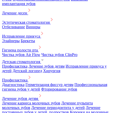
имплантация зубов
Лечение десен
Эстетическая стоматология
Отбеливание
Виниры
Исправление прикуса
Элайнеры
Брекеты
Гигиена полости рта
Чистка зубов Air Flow
Чистка зубов ClinPro
Детская стоматология
Профилактика
Лечение зубов детям
Исправление прикуса у
детей
Детский логопед
Хирургия
Профилактика
Диагностика
Герметизация фиссур детям
Профессиональная
гигиена зубов у детей
Фторирование зубов
Лечение зубов детям
Лечение кариеса молочных зубов
Лечение пульпита
молочных зубов
Лечение периодонтита у детей
Лечение
постоянных зубов у детей, подростков
Коронки на молочные