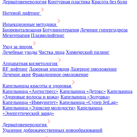
Дерматовенерология
Контурная пластика
Красота без боли
Нитевой лифтинг
Инъекционные методики
Биоревитализация
Ботулинотерапия
Лечение гипергидроза
Мезотерапия
Плазмолифтинг
Уход за лицом
Лечебные уходы
Чистка лица
Химический пилинг
Аппаратная косметология
RF лифтинг
Лазерная эпиляция
Лазерное омоложение
Лечение акне
Фракционное омоложение
Капельницы красоты и здоровья
Капельница «Антистресс»
Капельница «Детокс»
Капельница
«Здоровые волосы и кожа»
Капельница «Золушка»
Капельница «Иммунитет»
Капельница «Супер JetLag»
Капельница «Эликсир молодости»
Капельница
«Энергетический заряд»
Дерматовенерология
Удаление доброкачественных новообразований