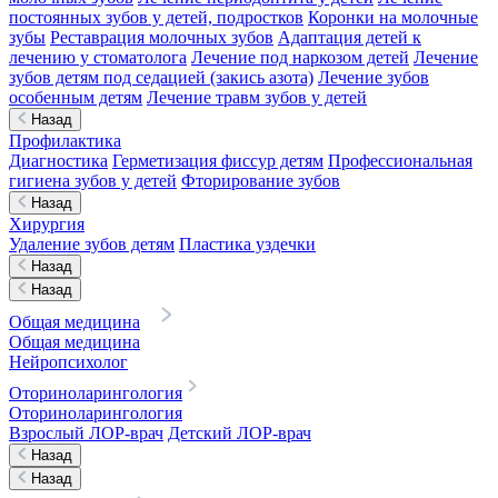
постоянных зубов у детей, подростков
Коронки на молочные
зубы
Реставрация молочных зубов
Адаптация детей к
лечению у стоматолога
Лечение под наркозом детей
Лечение
зубов детям под седацией (закись азота)
Лечение зубов
особенным детям
Лечение травм зубов у детей
Назад
Профилактика
Диагностика
Герметизация фиссур детям
Профессиональная
гигиена зубов у детей
Фторирование зубов
Назад
Хирургия
Удаление зубов детям
Пластика уздечки
Назад
Назад
Общая медицина
Общая медицина
Нейропсихолог
Оториноларингология
Оториноларингология
Взрослый ЛОР-врач
Детский ЛОР-врач
Назад
Назад