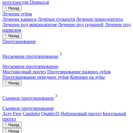
интеллектом Diagnocat
Назад
Лечение зубов
Лечение кариеса
Лечение пульпита
Лечение периодонтита
Лечение под микроскопом
Лечение под седацией
Лечение под
наркозом
Назад
Протезирование
Несъемное протезирование
Несъемное протезирование
Мостовидный протез
Протезирование нижних зубов
Протезирование передних зубов
Коронки на зубы
Назад
Съемное протезирование
Съемное протезирование
Acry Free
Candulor
QuattroTi
Нейлоновый протез
Бюгельный
протез
Назад
Назад