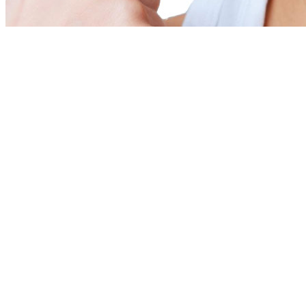
Врачи
Цены
Акции
Работы
9 клиник
В 5 городах подмосковья:
Королёв, Мытищи, Щёлково, Пушкино и Балашиха.
с 1998 года