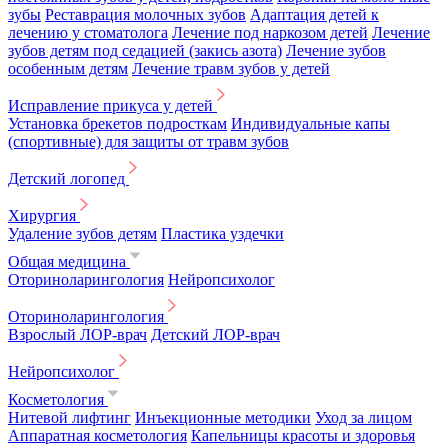
зубы
Реставрация молочных зубов
Адаптация детей к
лечению у стоматолога
Лечение под наркозом детей
Лечение
зубов детям под седацией (закись азота)
Лечение зубов
особенным детям
Лечение травм зубов у детей
Исправление прикуса у детей
Установка брекетов подросткам
Индивидуальные капы
(спортивные) для защиты от травм зубов
Детский логопед
Хирургия
Удаление зубов детям
Пластика уздечки
Общая медицина
Оториноларингология
Нейропсихолог
Оториноларингология
Взрослый ЛОР-врач
Детский ЛОР-врач
Нейропсихолог
Косметология
Нитевой лифтинг
Инъекционные методики
Уход за лицом
Аппаратная косметология
Капельницы красоты и здоровья