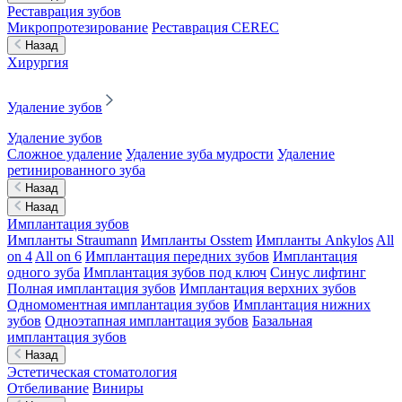
Реставрация зубов
Микропротезирование
Реставрация CEREC
Назад
Хирургия
Удаление зубов
Удаление зубов
Сложное удаление
Удаление зуба мудрости
Удаление
ретинированного зуба
Назад
Назад
Имплантация зубов
Импланты Straumann
Импланты Osstem
Импланты Ankylos
All
on 4
All on 6
Имплантация передних зубов
Имплантация
одного зуба
Имплантация зубов под ключ
Синус лифтинг
Полная имплантация зубов
Имплантация верхних зубов
Одномоментная имплантация зубов
Имплантация нижних
зубов
Одноэтапная имплантация зубов
Базальная
имплантация зубов
Назад
Эстетическая стоматология
Отбеливание
Виниры