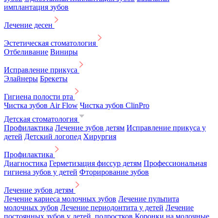
имплантация зубов
Лечение десен
Эстетическая стоматология
Отбеливание
Виниры
Исправление прикуса
Элайнеры
Брекеты
Гигиена полости рта
Чистка зубов Air Flow
Чистка зубов ClinPro
Детская стоматология
Профилактика
Лечение зубов детям
Исправление прикуса у
детей
Детский логопед
Хирургия
Профилактика
Диагностика
Герметизация фиссур детям
Профессиональная
гигиена зубов у детей
Фторирование зубов
Лечение зубов детям
Лечение кариеса молочных зубов
Лечение пульпита
молочных зубов
Лечение периодонтита у детей
Лечение
постоянных зубов у детей, подростков
Коронки на молочные