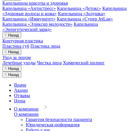
Капельницы красоты и здоровья
Капельница «Антистресс»
Капельница «Детокс»
Капельница
«Здоровые волосы и кожа»
Капельница «Золушка»
Капельница «Иммунитет»
Капельница «Супер JetLag»
Капельница «Эликсир молодости»
Капельница
«Энергетический заряд»
Назад
Контурная пластика
Пластика губ
Пластика лица
Назад
Уход за лицом
Лечебные уходы
Чистка лица
Химический пилинг
Назад
Назад
Врачи
Акции
Отзывы
Цены
О компании
О компании
Гарантия безопасности пациента
Юридическая информация
Работа у нас