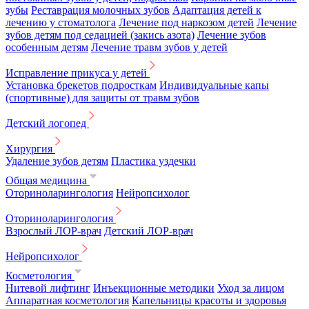
зубы
Реставрация молочных зубов
Адаптация детей к
лечению у стоматолога
Лечение под наркозом детей
Лечение
зубов детям под седацией (закись азота)
Лечение зубов
особенным детям
Лечение травм зубов у детей
Исправление прикуса у детей
Установка брекетов подросткам
Индивидуальные капы
(спортивные) для защиты от травм зубов
Детский логопед
Хирургия
Удаление зубов детям
Пластика уздечки
Общая медицина
Оториноларингология
Нейропсихолог
Оториноларингология
Взрослый ЛОР-врач
Детский ЛОР-врач
Нейропсихолог
Косметология
Нитевой лифтинг
Инъекционные методики
Уход за лицом
Аппаратная косметология
Капельницы красоты и здоровья