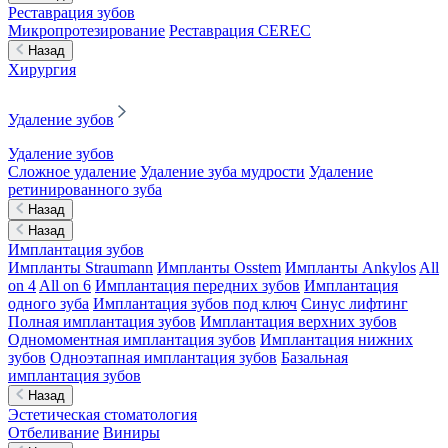
Реставрация зубов
Микропротезирование
Реставрация CEREC
Назад
Хирургия
Удаление зубов
Удаление зубов
Сложное удаление
Удаление зуба мудрости
Удаление
ретинированного зуба
Назад
Назад
Имплантация зубов
Импланты Straumann
Импланты Osstem
Импланты Ankylos
All
on 4
All on 6
Имплантация передних зубов
Имплантация
одного зуба
Имплантация зубов под ключ
Синус лифтинг
Полная имплантация зубов
Имплантация верхних зубов
Одномоментная имплантация зубов
Имплантация нижних
зубов
Одноэтапная имплантация зубов
Базальная
имплантация зубов
Назад
Эстетическая стоматология
Отбеливание
Виниры