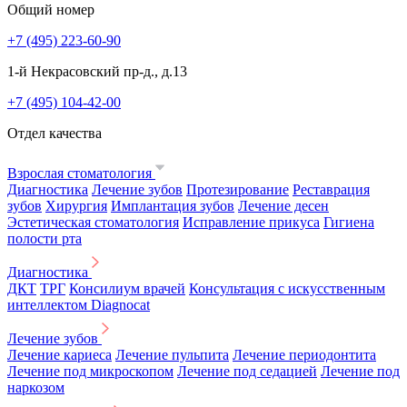
Общий номер
+7 (495) 223-60-90
1-й Некрасовский пр-д., д.13
+7 (495) 104-42-00
Отдел качества
Взрослая стоматология
Диагностика
Лечение зубов
Протезирование
Реставрация
зубов
Хирургия
Имплантация зубов
Лечение десен
Эстетическая стоматология
Исправление прикуса
Гигиена
полости рта
Диагностика
ДКТ
ТРГ
Консилиум врачей
Консультация с искусственным
интеллектом Diagnocat
Лечение зубов
Лечение кариеса
Лечение пульпита
Лечение периодонтита
Лечение под микроскопом
Лечение под седацией
Лечение под
наркозом