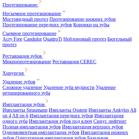
Протезирование
Несъемное протезирование
Мостовидный протез
Протезирование нижних зубов
Протезирование передних зубов
Коронки на зубы
Съемное протезирование
Acry Free
Candulor
QuattroTi
Нейлоновый протез
Бюгельный
протез
Реставрация зубов
Микропротезирование
Реставрация CEREC
Хирургия
Удаление зубов
Сложное удаление
Удаление зуба мудрости
Удаление
ретинированного зуба
Имплантация зубов
Импланты Straumann
Импланты Osstem
Импланты Ankylos
All
on 4
All on 6
Имплантация передних зубов
Имплантация
одного зуба
Имплантация зубов под ключ
Синус лифтинг
Полная имплантация зубов
Имплантация верхних зубов
Одномоментная имплантация зубов
Имплантация нижних
зубов
Одноэтапная имплантация зубов
Базальная