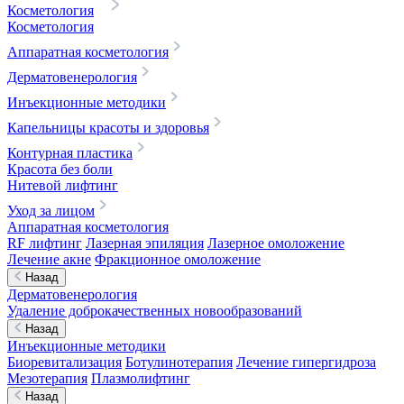
Косметология
Косметология
Аппаратная косметология
Дерматовенерология
Инъекционные методики
Капельницы красоты и здоровья
Контурная пластика
Красота без боли
Нитевой лифтинг
Уход за лицом
Аппаратная косметология
RF лифтинг
Лазерная эпиляция
Лазерное омоложение
Лечение акне
Фракционное омоложение
Назад
Дерматовенерология
Удаление доброкачественных новообразований
Назад
Инъекционные методики
Биоревитализация
Ботулинотерапия
Лечение гипергидроза
Мезотерапия
Плазмолифтинг
Назад