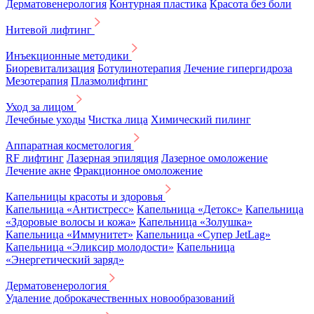
Дерматовенерология
Контурная пластика
Красота без боли
Нитевой лифтинг
Инъекционные методики
Биоревитализация
Ботулинотерапия
Лечение гипергидроза
Мезотерапия
Плазмолифтинг
Уход за лицом
Лечебные уходы
Чистка лица
Химический пилинг
Аппаратная косметология
RF лифтинг
Лазерная эпиляция
Лазерное омоложение
Лечение акне
Фракционное омоложение
Капельницы красоты и здоровья
Капельница «Антистресс»
Капельница «Детокс»
Капельница
«Здоровые волосы и кожа»
Капельница «Золушка»
Капельница «Иммунитет»
Капельница «Супер JetLag»
Капельница «Эликсир молодости»
Капельница
«Энергетический заряд»
Дерматовенерология
Удаление доброкачественных новообразований