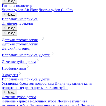
Назад
Гигиена полости рта
Чистка зубов Air Flow
Чистка зубов ClinPro
Назад
Исправление прикуса
Элайнеры
Брекеты
Назад
Назад
Детская стоматология
Детская стоматология
Детский логопед
Исправление прикуса у детей
Лечение зубов детям
Профилактика
Хирургия
Исправление прикуса у детей
Установка брекетов подросткам
Индивидуальные капы
(спортивные) для защиты от травм зубов
Назад
Лечение зубов детям
Лечение кариеса молочных зубов
Лечение пульпита
молочных зубов
Лечение периодонтита у детей
Лечение