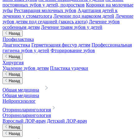
постоянных зубов у детей, подростков
Коронки на молочные
зубы
Реставрация молочных зубов
Адаптация детей к
лечению у стоматолога
Лечение под наркозом детей
Лечение
зубов детям под седацией (закись азота)
Лечение зубов
особенным детям
Лечение травм зубов у детей
Назад
Профилактика
Диагностика
Герметизация фиссур детям
Профессиональная
гигиена зубов у детей
Фторирование зубов
Назад
Хирургия
Удаление зубов детям
Пластика уздечки
Назад
Назад
Общая медицина
Общая медицина
Нейропсихолог
Оториноларингология
Оториноларингология
Взрослый ЛОР-врач
Детский ЛОР-врач
Назад
Назад