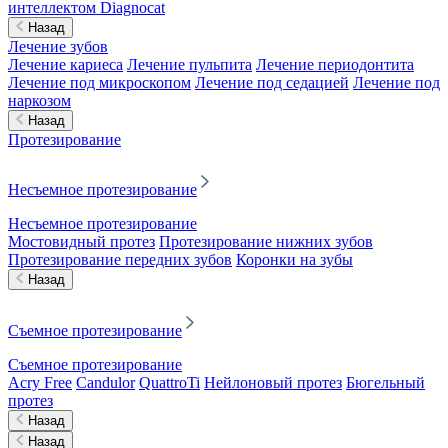
интеллектом Diagnocat
Назад
Лечение зубов
Лечение кариеса
Лечение пульпита
Лечение периодонтита
Лечение под микроскопом
Лечение под седацией
Лечение под
наркозом
Назад
Протезирование
Несъемное протезирование
Несъемное протезирование
Мостовидный протез
Протезирование нижних зубов
Протезирование передних зубов
Коронки на зубы
Назад
Съемное протезирование
Съемное протезирование
Acry Free
Candulor
QuattroTi
Нейлоновый протез
Бюгельный
протез
Назад
Назад