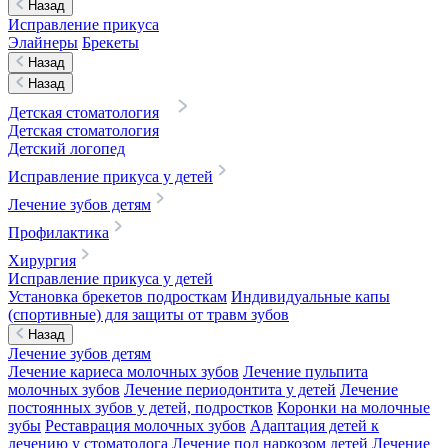
Назад
Исправление прикуса
Элайнеры
Брекеты
Назад
Назад
Детская стоматология
Детская стоматология
Детский логопед
Исправление прикуса у детей
Лечение зубов детям
Профилактика
Хирургия
Исправление прикуса у детей
Установка брекетов подросткам
Индивидуальные капы
(спортивные) для защиты от травм зубов
Назад
Лечение зубов детям
Лечение кариеса молочных зубов
Лечение пульпита
молочных зубов
Лечение периодонтита у детей
Лечение
постоянных зубов у детей, подростков
Коронки на молочные
зубы
Реставрация молочных зубов
Адаптация детей к
лечению у стоматолога
Лечение под наркозом детей
Лечение