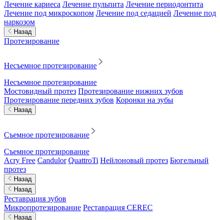
Лечение кариеса
Лечение пульпита
Лечение периодонтита
Лечение под микроскопом
Лечение под седацией
Лечение под
наркозом
Назад
Протезирование
Несъемное протезирование
Несъемное протезирование
Мостовидный протез
Протезирование нижних зубов
Протезирование передних зубов
Коронки на зубы
Назад
Съемное протезирование
Съемное протезирование
Acry Free
Candulor
QuattroTi
Нейлоновый протез
Бюгельный
протез
Назад
Назад
Реставрация зубов
Микропротезирование
Реставрация CEREC
Назад