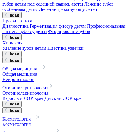
зубов детям под седацией (закись азота)
Лечение зубов
особенным детям
Лечение травм зубов у детей
Назад
Профилактика
Диагностика
Герметизация фиссур детям
Профессиональная
гигиена зубов у детей
Фторирование зубов
Назад
Хирургия
Удаление зубов детям
Пластика уздечки
Назад
Назад
Общая медицина
Общая медицина
Нейропсихолог
Оториноларингология
Оториноларингология
Взрослый ЛОР-врач
Детский ЛОР-врач
Назад
Назад
Косметология
Косметология