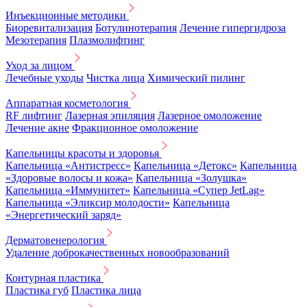
Инъекционные методики
Биоревитализация
Ботулинотерапия
Лечение гипергидроза
Мезотерапия
Плазмолифтинг
Уход за лицом
Лечебные уходы
Чистка лица
Химический пилинг
Аппаратная косметология
RF лифтинг
Лазерная эпиляция
Лазерное омоложение
Лечение акне
Фракционное омоложение
Капельницы красоты и здоровья
Капельница «Антистресс»
Капельница «Детокс»
Капельница
«Здоровые волосы и кожа»
Капельница «Золушка»
Капельница «Иммунитет»
Капельница «Супер JetLag»
Капельница «Эликсир молодости»
Капельница
«Энергетический заряд»
Дерматовенерология
Удаление доброкачественных новообразований
Контурная пластика
Пластика губ
Пластика лица