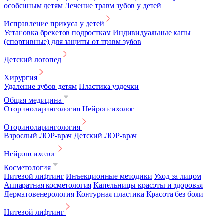
особенным детям
Лечение травм зубов у детей
Исправление прикуса у детей
Установка брекетов подросткам
Индивидуальные капы
(спортивные) для защиты от травм зубов
Детский логопед
Хирургия
Удаление зубов детям
Пластика уздечки
Общая медицина
Оториноларингология
Нейропсихолог
Оториноларингология
Взрослый ЛОР-врач
Детский ЛОР-врач
Нейропсихолог
Косметология
Нитевой лифтинг
Инъекционные методики
Уход за лицом
Аппаратная косметология
Капельницы красоты и здоровья
Дерматовенерология
Контурная пластика
Красота без боли
Нитевой лифтинг