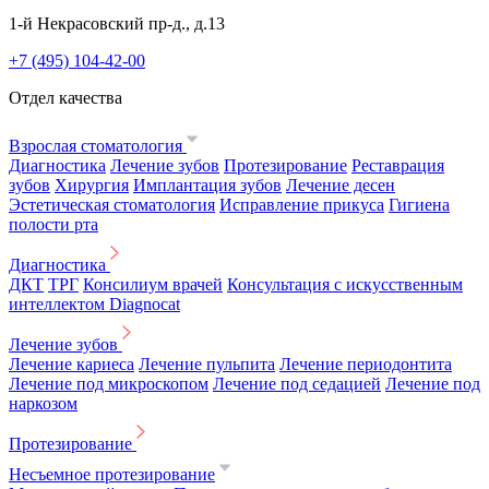
1-й Некрасовский пр-д., д.13
+7 (495) 104-42-00
Отдел качества
Взрослая стоматология
Диагностика
Лечение зубов
Протезирование
Реставрация
зубов
Хирургия
Имплантация зубов
Лечение десен
Эстетическая стоматология
Исправление прикуса
Гигиена
полости рта
Диагностика
ДКТ
ТРГ
Консилиум врачей
Консультация с искусственным
интеллектом Diagnocat
Лечение зубов
Лечение кариеса
Лечение пульпита
Лечение периодонтита
Лечение под микроскопом
Лечение под седацией
Лечение под
наркозом
Протезирование
Несъемное протезирование