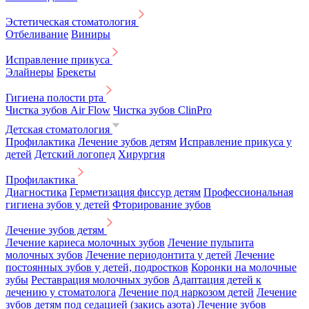
Эстетическая стоматология
Отбеливание
Виниры
Исправление прикуса
Элайнеры
Брекеты
Гигиена полости рта
Чистка зубов Air Flow
Чистка зубов ClinPro
Детская стоматология
Профилактика
Лечение зубов детям
Исправление прикуса у
детей
Детский логопед
Хирургия
Профилактика
Диагностика
Герметизация фиссур детям
Профессиональная
гигиена зубов у детей
Фторирование зубов
Лечение зубов детям
Лечение кариеса молочных зубов
Лечение пульпита
молочных зубов
Лечение периодонтита у детей
Лечение
постоянных зубов у детей, подростков
Коронки на молочные
зубы
Реставрация молочных зубов
Адаптация детей к
лечению у стоматолога
Лечение под наркозом детей
Лечение
зубов детям под седацией (закись азота)
Лечение зубов