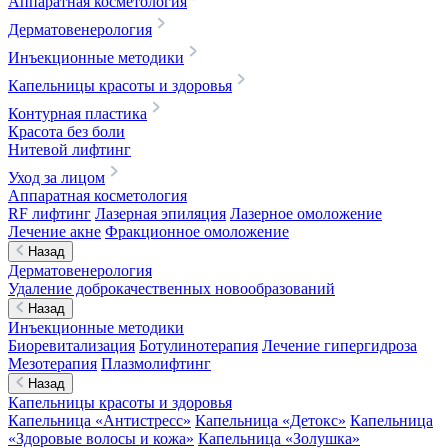
Аппаратная косметология
Дерматовенерология
Инъекционные методики
Капельницы красоты и здоровья
Контурная пластика
Красота без боли
Нитевой лифтинг
Уход за лицом
Аппаратная косметология
RF лифтинг
Лазерная эпиляция
Лазерное омоложение
Лечение акне
Фракционное омоложение
Назад
Дерматовенерология
Удаление доброкачественных новообразований
Назад
Инъекционные методики
Биоревитализация
Ботулинотерапия
Лечение гипергидроза
Мезотерапия
Плазмолифтинг
Назад
Капельницы красоты и здоровья
Капельница «Антистресс»
Капельница «Детокс»
Капельница
«Здоровые волосы и кожа»
Капельница «Золушка»