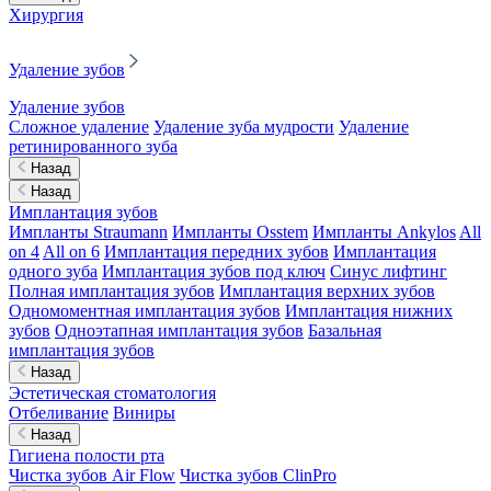
Хирургия
Удаление зубов
Удаление зубов
Сложное удаление
Удаление зуба мудрости
Удаление
ретинированного зуба
Назад
Назад
Имплантация зубов
Импланты Straumann
Импланты Osstem
Импланты Ankylos
All
on 4
All on 6
Имплантация передних зубов
Имплантация
одного зуба
Имплантация зубов под ключ
Синус лифтинг
Полная имплантация зубов
Имплантация верхних зубов
Одномоментная имплантация зубов
Имплантация нижних
зубов
Одноэтапная имплантация зубов
Базальная
имплантация зубов
Назад
Эстетическая стоматология
Отбеливание
Виниры
Назад
Гигиена полости рта
Чистка зубов Air Flow
Чистка зубов ClinPro