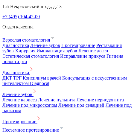
1-й Некрасовский пр-д., д.13
+7 (495) 104-42-00
Отдел качества
Взрослая стоматология
Диагностика
Лечение зубов
Протезирование
Реставрация
зубов
Хирургия
Имплантация зубов
Лечение десен
Эстетическая стоматология
Исправление прикуса
Гигиена
полости рта
Диагностика
ДКТ
ТРГ
Консилиум врачей
Консультация с искусственным
интеллектом Diagnocat
Лечение зубов
Лечение кариеса
Лечение пульпита
Лечение периодонтита
Лечение под микроскопом
Лечение под седацией
Лечение под
наркозом
Протезирование
Несъемное протезирование