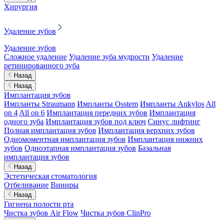
Хирургия
Удаление зубов
Удаление зубов
Сложное удаление
Удаление зуба мудрости
Удаление
ретинированного зуба
Назад
Назад
Имплантация зубов
Импланты Straumann
Импланты Osstem
Импланты Ankylos
All
on 4
All on 6
Имплантация передних зубов
Имплантация
одного зуба
Имплантация зубов под ключ
Синус лифтинг
Полная имплантация зубов
Имплантация верхних зубов
Одномоментная имплантация зубов
Имплантация нижних
зубов
Одноэтапная имплантация зубов
Базальная
имплантация зубов
Назад
Эстетическая стоматология
Отбеливание
Виниры
Назад
Гигиена полости рта
Чистка зубов Air Flow
Чистка зубов ClinPro