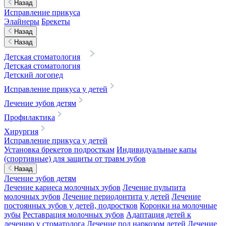
Назад
Исправление прикуса
Элайнеры
Брекеты
Назад
Назад
Детская стоматология
Детская стоматология
Детский логопед
Исправление прикуса у детей
Лечение зубов детям
Профилактика
Хирургия
Исправление прикуса у детей
Установка брекетов подросткам
Индивидуальные капы
(спортивные) для защиты от травм зубов
Назад
Лечение зубов детям
Лечение кариеса молочных зубов
Лечение пульпита
молочных зубов
Лечение периодонтита у детей
Лечение
постоянных зубов у детей, подростков
Коронки на молочные
зубы
Реставрация молочных зубов
Адаптация детей к
лечению у стоматолога
Лечение под наркозом детей
Лечение