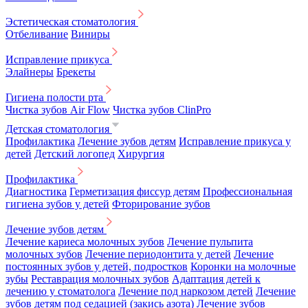
Эстетическая стоматология
Отбеливание
Виниры
Исправление прикуса
Элайнеры
Брекеты
Гигиена полости рта
Чистка зубов Air Flow
Чистка зубов ClinPro
Детская стоматология
Профилактика
Лечение зубов детям
Исправление прикуса у
детей
Детский логопед
Хирургия
Профилактика
Диагностика
Герметизация фиссур детям
Профессиональная
гигиена зубов у детей
Фторирование зубов
Лечение зубов детям
Лечение кариеса молочных зубов
Лечение пульпита
молочных зубов
Лечение периодонтита у детей
Лечение
постоянных зубов у детей, подростков
Коронки на молочные
зубы
Реставрация молочных зубов
Адаптация детей к
лечению у стоматолога
Лечение под наркозом детей
Лечение
зубов детям под седацией (закись азота)
Лечение зубов