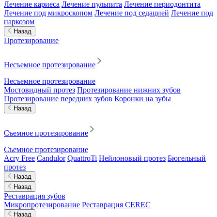
Лечение кариеса
Лечение пульпита
Лечение периодонтита
Лечение под микроскопом
Лечение под седацией
Лечение под
наркозом
Назад
Протезирование
Несъемное протезирование
Несъемное протезирование
Мостовидный протез
Протезирование нижних зубов
Протезирование передних зубов
Коронки на зубы
Назад
Съемное протезирование
Съемное протезирование
Acry Free
Candulor
QuattroTi
Нейлоновый протез
Бюгельный
протез
Назад
Назад
Реставрация зубов
Микропротезирование
Реставрация CEREC
Назад