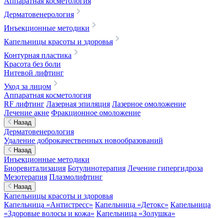
Аппаратная косметология
Дерматовенерология
Инъекционные методики
Капельницы красоты и здоровья
Контурная пластика
Красота без боли
Нитевой лифтинг
Уход за лицом
Аппаратная косметология
RF лифтинг
Лазерная эпиляция
Лазерное омоложение
Лечение акне
Фракционное омоложение
Назад
Дерматовенерология
Удаление доброкачественных новообразований
Назад
Инъекционные методики
Биоревитализация
Ботулинотерапия
Лечение гипергидроза
Мезотерапия
Плазмолифтинг
Назад
Капельницы красоты и здоровья
Капельница «Антистресс»
Капельница «Детокс»
Капельница
«Здоровые волосы и кожа»
Капельница «Золушка»