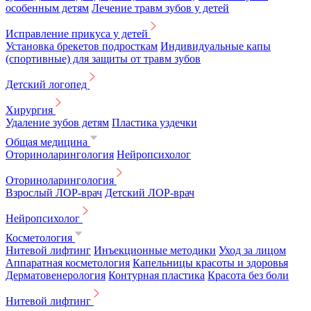
особенным детям
Лечение травм зубов у детей
Исправление прикуса у детей
Установка брекетов подросткам
Индивидуальные капы
(спортивные) для защиты от травм зубов
Детский логопед
Хирургия
Удаление зубов детям
Пластика уздечки
Общая медицина
Оториноларингология
Нейропсихолог
Оториноларингология
Взрослый ЛОР-врач
Детский ЛОР-врач
Нейропсихолог
Косметология
Нитевой лифтинг
Инъекционные методики
Уход за лицом
Аппаратная косметология
Капельницы красоты и здоровья
Дерматовенерология
Контурная пластика
Красота без боли
Нитевой лифтинг