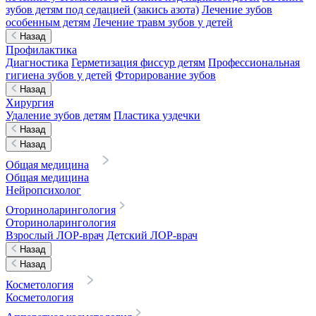
зубов детям под седацией (закись азота)
Лечение зубов
особенным детям
Лечение травм зубов у детей
Назад
Профилактика
Диагностика
Герметизация фиссур детям
Профессиональная
гигиена зубов у детей
Фторирование зубов
Назад
Хирургия
Удаление зубов детям
Пластика уздечки
Назад
Назад
Общая медицина
Общая медицина
Нейропсихолог
Оториноларингология
Оториноларингология
Взрослый ЛОР-врач
Детский ЛОР-врач
Назад
Назад
Косметология
Косметология