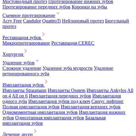
Мостовидный протез
Протезирование нижних зубов
Протезирование передних зубов
Коронки на зубы
Съемное протезирование
Acry Free
Candulor
QuattroTi
Нейлоновый протез
Бюгельный
протез
Реставрация зубов
Микропротезирование
Реставрация CEREC
Хирургия
Удаление зубов
Сложное удаление
Удаление зуба мудрости
Удаление
ретинированного зуба
Имплантация зубов
Импланты Straumann
Импланты Osstem
Импланты Ankylos
All
on 4
All on 6
Имплантация передних зубов
Имплантация
одного зуба
Имплантация зубов под ключ
Синус лифтинг
Полная имплантация зубов
Имплантация верхних зубов
Одномоментная имплантация зубов
Имплантация нижних
зубов
Одноэтапная имплантация зубов
Базальная
имплантация зубов
Лечение десен