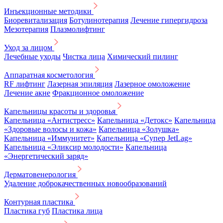
Инъекционные методики
Биоревитализация
Ботулинотерапия
Лечение гипергидроза
Мезотерапия
Плазмолифтинг
Уход за лицом
Лечебные уходы
Чистка лица
Химический пилинг
Аппаратная косметология
RF лифтинг
Лазерная эпиляция
Лазерное омоложение
Лечение акне
Фракционное омоложение
Капельницы красоты и здоровья
Капельница «Антистресс»
Капельница «Детокс»
Капельница
«Здоровые волосы и кожа»
Капельница «Золушка»
Капельница «Иммунитет»
Капельница «Супер JetLag»
Капельница «Эликсир молодости»
Капельница
«Энергетический заряд»
Дерматовенерология
Удаление доброкачественных новообразований
Контурная пластика
Пластика губ
Пластика лица