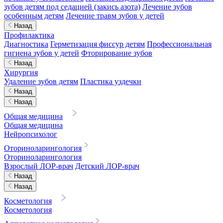
зубов детям под седацией (закись азота)
Лечение зубов
особенным детям
Лечение травм зубов у детей
Назад
Профилактика
Диагностика
Герметизация фиссур детям
Профессиональная
гигиена зубов у детей
Фторирование зубов
Назад
Хирургия
Удаление зубов детям
Пластика уздечки
Назад
Назад
Общая медицина
Общая медицина
Нейропсихолог
Оториноларингология
Оториноларингология
Взрослый ЛОР-врач
Детский ЛОР-врач
Назад
Назад
Косметология
Косметология