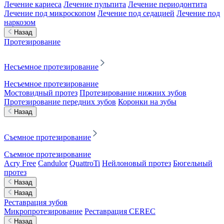
Лечение кариеса
Лечение пульпита
Лечение периодонтита
Лечение под микроскопом
Лечение под седацией
Лечение под
наркозом
Назад
Протезирование
Несъемное протезирование
Несъемное протезирование
Мостовидный протез
Протезирование нижних зубов
Протезирование передних зубов
Коронки на зубы
Назад
Съемное протезирование
Съемное протезирование
Acry Free
Candulor
QuattroTi
Нейлоновый протез
Бюгельный
протез
Назад
Назад
Реставрация зубов
Микропротезирование
Реставрация CEREC
Назад