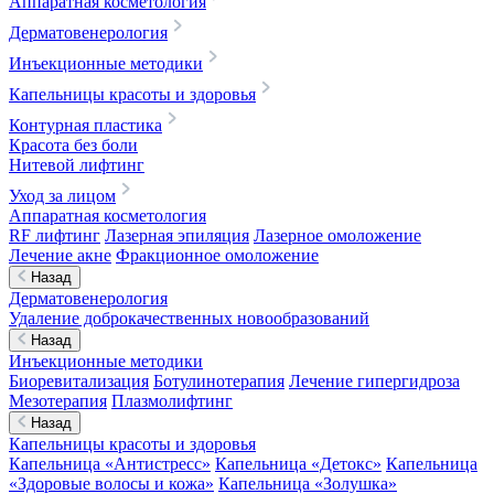
Аппаратная косметология
Дерматовенерология
Инъекционные методики
Капельницы красоты и здоровья
Контурная пластика
Красота без боли
Нитевой лифтинг
Уход за лицом
Аппаратная косметология
RF лифтинг
Лазерная эпиляция
Лазерное омоложение
Лечение акне
Фракционное омоложение
Назад
Дерматовенерология
Удаление доброкачественных новообразований
Назад
Инъекционные методики
Биоревитализация
Ботулинотерапия
Лечение гипергидроза
Мезотерапия
Плазмолифтинг
Назад
Капельницы красоты и здоровья
Капельница «Антистресс»
Капельница «Детокс»
Капельница
«Здоровые волосы и кожа»
Капельница «Золушка»