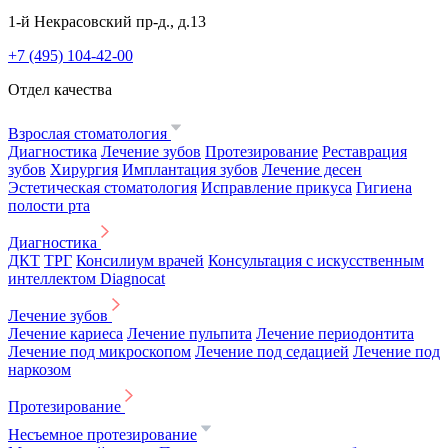
1-й Некрасовский пр-д., д.13
+7 (495) 104-42-00
Отдел качества
Взрослая стоматология
Диагностика
Лечение зубов
Протезирование
Реставрация
зубов
Хирургия
Имплантация зубов
Лечение десен
Эстетическая стоматология
Исправление прикуса
Гигиена
полости рта
Диагностика
ДКТ
ТРГ
Консилиум врачей
Консультация с искусственным
интеллектом Diagnocat
Лечение зубов
Лечение кариеса
Лечение пульпита
Лечение периодонтита
Лечение под микроскопом
Лечение под седацией
Лечение под
наркозом
Протезирование
Несъемное протезирование