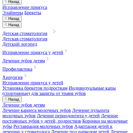
Назад
Исправление прикуса
Элайнеры
Брекеты
Назад
Назад
Детская стоматология
Детская стоматология
Детский логопед
Исправление прикуса у детей
Лечение зубов детям
Профилактика
Хирургия
Исправление прикуса у детей
Установка брекетов подросткам
Индивидуальные капы
(спортивные) для защиты от травм зубов
Назад
Лечение зубов детям
Лечение кариеса молочных зубов
Лечение пульпита
молочных зубов
Лечение периодонтита у детей
Лечение
постоянных зубов у детей, подростков
Коронки на молочные
зубы
Реставрация молочных зубов
Адаптация детей к
лечению у стоматолога
Лечение под наркозом детей
Лечение