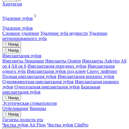
Хирургия
Удаление зубов
Удаление зубов
Сложное удаление
Удаление зуба мудрости
Удаление
ретинированного зуба
Назад
Назад
Имплантация зубов
Импланты Straumann
Импланты Osstem
Импланты Ankylos
All
on 4
All on 6
Имплантация передних зубов
Имплантация
одного зуба
Имплантация зубов под ключ
Синус лифтинг
Полная имплантация зубов
Имплантация верхних зубов
Одномоментная имплантация зубов
Имплантация нижних
зубов
Одноэтапная имплантация зубов
Базальная
имплантация зубов
Назад
Эстетическая стоматология
Отбеливание
Виниры
Назад
Гигиена полости рта
Чистка зубов Air Flow
Чистка зубов ClinPro