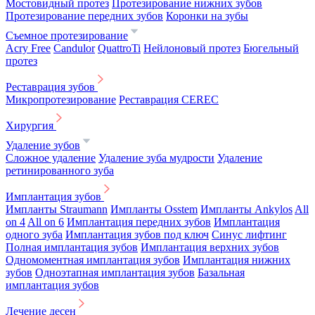
Мостовидный протез
Протезирование нижних зубов
Протезирование передних зубов
Коронки на зубы
Съемное протезирование
Acry Free
Candulor
QuattroTi
Нейлоновый протез
Бюгельный
протез
Реставрация зубов
Микропротезирование
Реставрация CEREC
Хирургия
Удаление зубов
Сложное удаление
Удаление зуба мудрости
Удаление
ретинированного зуба
Имплантация зубов
Импланты Straumann
Импланты Osstem
Импланты Ankylos
All
on 4
All on 6
Имплантация передних зубов
Имплантация
одного зуба
Имплантация зубов под ключ
Синус лифтинг
Полная имплантация зубов
Имплантация верхних зубов
Одномоментная имплантация зубов
Имплантация нижних
зубов
Одноэтапная имплантация зубов
Базальная
имплантация зубов
Лечение десен