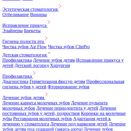
Эстетическая стоматология
Отбеливание
Виниры
Исправление прикуса
Элайнеры
Брекеты
Гигиена полости рта
Чистка зубов Air Flow
Чистка зубов ClinPro
Детская стоматология
Профилактика
Лечение зубов детям
Исправление прикуса у
детей
Детский логопед
Хирургия
Профилактика
Диагностика
Герметизация фиссур детям
Профессиональная
гигиена зубов у детей
Фторирование зубов
Лечение зубов детям
Лечение кариеса молочных зубов
Лечение пульпита
молочных зубов
Лечение периодонтита у детей
Лечение
постоянных зубов у детей, подростков
Коронки на молочные
зубы
Реставрация молочных зубов
Адаптация детей к
лечению у стоматолога
Лечение под наркозом детей
Лечение
зубов детям под седацией (закись азота)
Лечение зубов