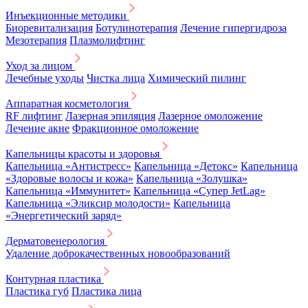
Инъекционные методики
Биоревитализация
Ботулинотерапия
Лечение гипергидроза
Мезотерапия
Плазмолифтинг
Уход за лицом
Лечебные уходы
Чистка лица
Химический пилинг
Аппаратная косметология
RF лифтинг
Лазерная эпиляция
Лазерное омоложение
Лечение акне
Фракционное омоложение
Капельницы красоты и здоровья
Капельница «Антистресс»
Капельница «Детокс»
Капельница
«Здоровые волосы и кожа»
Капельница «Золушка»
Капельница «Иммунитет»
Капельница «Супер JetLag»
Капельница «Эликсир молодости»
Капельница
«Энергетический заряд»
Дерматовенерология
Удаление доброкачественных новообразований
Контурная пластика
Пластика губ
Пластика лица