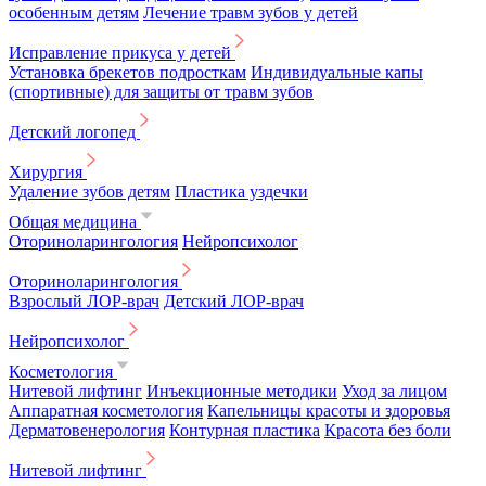
особенным детям
Лечение травм зубов у детей
Исправление прикуса у детей
Установка брекетов подросткам
Индивидуальные капы
(спортивные) для защиты от травм зубов
Детский логопед
Хирургия
Удаление зубов детям
Пластика уздечки
Общая медицина
Оториноларингология
Нейропсихолог
Оториноларингология
Взрослый ЛОР-врач
Детский ЛОР-врач
Нейропсихолог
Косметология
Нитевой лифтинг
Инъекционные методики
Уход за лицом
Аппаратная косметология
Капельницы красоты и здоровья
Дерматовенерология
Контурная пластика
Красота без боли
Нитевой лифтинг