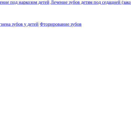
ение под наркозом детей
Лечение зубов детям под седацией (заки
иена зубов у детей
Фторирование зубов