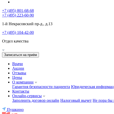
+7 (495) 801-68-68
+7 (495) 223-60-90
1-й Некрасовский пр-д., д.13
+7 (495) 104-42-00
Отдел качества
Записаться на приём
Врачи
Акции
Отзывы
Цены
О компании
Гарантия безопасности пациента
Юридическая информац
Контакты
Онлайн-сервисы
Заполнить договор онлайн
Налоговый вычет
Не пора бы 
Пушкино