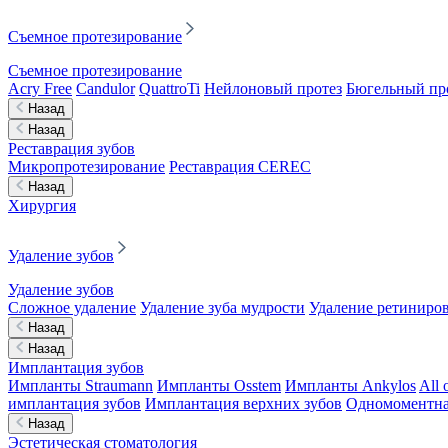
Съемное протезирование
Съемное протезирование
Acry Free
Candulor
QuattroTi
Нейлоновый протез
Бюгельный пр
Назад
Назад
Реставрация зубов
Микропротезирование
Реставрация CEREC
Назад
Хирургия
Удаление зубов
Удаление зубов
Сложное удаление
Удаление зуба мудрости
Удаление ретиниров
Назад
Назад
Имплантация зубов
Импланты Straumann
Импланты Osstem
Импланты Ankylos
All 
имплантация зубов
Имплантация верхних зубов
Одномоментна
Назад
Эстетическая стоматология