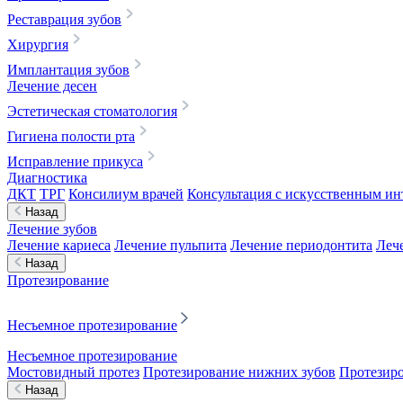
Реставрация зубов
Хирургия
Имплантация зубов
Лечение десен
Эстетическая стоматология
Гигиена полости рта
Исправление прикуса
Диагностика
ДКТ
ТРГ
Консилиум врачей
Консультация с искусственным ин
Назад
Лечение зубов
Лечение кариеса
Лечение пульпита
Лечение периодонтита
Леч
Назад
Протезирование
Несъемное протезирование
Несъемное протезирование
Мостовидный протез
Протезирование нижних зубов
Протезиро
Назад