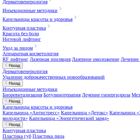
Дерматовенерология
Инъекционные методики
Капельницы красоты и здоровья
Контурная пластика
Красота без боли
Нитевой лифтинг
Уход за лицом
Аппаратная косметология
RF лифтинг
Лазерная эпиляция
Лазерное омоложение
Лечение 
Назад
Дерматовенерология
Удаление доброкачественных новообразований
Назад
Инъекционные методики
Биоревитализация
Ботулинотерапия
Лечение гипергидроза
Мез
Назад
Капельницы красоты и здоровья
Капельница «Антистресс»
Капельница «Детокс»
Капельница «
молодости»
Капельница «Энергетический заряд»
Назад
Контурная пластика
Пластика губ
Пластика лица