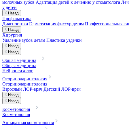
молочных зубов
Адаптация детей к лечению у стоматолога
Леч
у детей
Назад
Профилактика
Диагностика
Герметизация фиссур детям
Профессиональная гиг
Назад
Хирургия
Удаление зубов детям
Пластика уздечки
Назад
Назад
Общая медицина
Общая медицина
Нейропсихолог
Оториноларингология
Оториноларингология
Взрослый ЛОР-врач
Детский ЛОР-врач
Назад
Назад
Косметология
Косметология
Аппаратная косметология