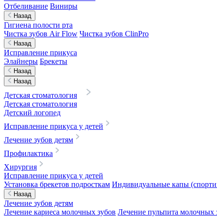
Отбеливание
Виниры
Назад
Гигиена полости рта
Чистка зубов Air Flow
Чистка зубов ClinPro
Назад
Исправление прикуса
Элайнеры
Брекеты
Назад
Назад
Детская стоматология
Детская стоматология
Детский логопед
Исправление прикуса у детей
Лечение зубов детям
Профилактика
Хирургия
Исправление прикуса у детей
Установка брекетов подросткам
Индивидуальные капы (спортив
Назад
Лечение зубов детям
Лечение кариеса молочных зубов
Лечение пульпита молочных 