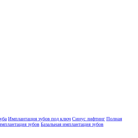
уба
Имплантация зубов под ключ
Синус лифтинг
Полная
имплантация зубов
Базальная имплантация зубов