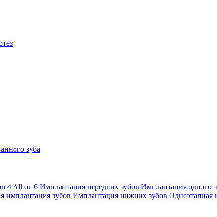
отез
анного зуба
on 4
All on 6
Имплантация передних зубов
Имплантация одного з
я имплантация зубов
Имплантация нижних зубов
Одноэтапная 