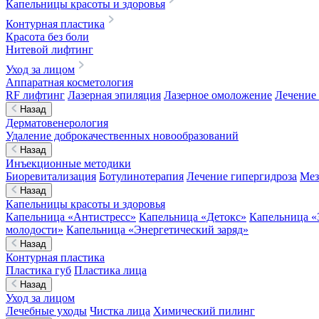
Капельницы красоты и здоровья
Контурная пластика
Красота без боли
Нитевой лифтинг
Уход за лицом
Аппаратная косметология
RF лифтинг
Лазерная эпиляция
Лазерное омоложение
Лечение 
Назад
Дерматовенерология
Удаление доброкачественных новообразований
Назад
Инъекционные методики
Биоревитализация
Ботулинотерапия
Лечение гипергидроза
Мез
Назад
Капельницы красоты и здоровья
Капельница «Антистресс»
Капельница «Детокс»
Капельница «
молодости»
Капельница «Энергетический заряд»
Назад
Контурная пластика
Пластика губ
Пластика лица
Назад
Уход за лицом
Лечебные уходы
Чистка лица
Химический пилинг