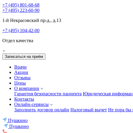
+7 (495) 801-68-68
+7 (495) 223-60-90
1-й Некрасовский пр-д., д.13
+7 (495) 104-42-00
Отдел качества
Записаться на приём
Врачи
Акции
Отзывы
Цены
О компании
Гарантия безопасности пациента
Юридическая информац
Контакты
Онлайн-сервисы
Заполнить договор онлайн
Налоговый вычет
Не пора бы 
Пушкино
Пушкино