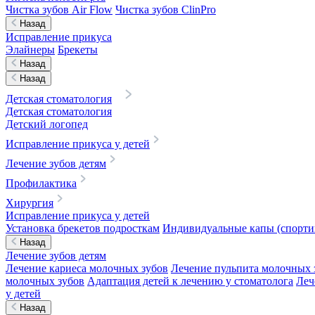
Чистка зубов Air Flow
Чистка зубов ClinPro
Назад
Исправление прикуса
Элайнеры
Брекеты
Назад
Назад
Детская стоматология
Детская стоматология
Детский логопед
Исправление прикуса у детей
Лечение зубов детям
Профилактика
Хирургия
Исправление прикуса у детей
Установка брекетов подросткам
Индивидуальные капы (спортив
Назад
Лечение зубов детям
Лечение кариеса молочных зубов
Лечение пульпита молочных 
молочных зубов
Адаптация детей к лечению у стоматолога
Леч
у детей
Назад