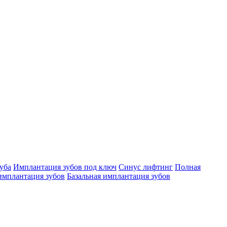
уба
Имплантация зубов под ключ
Синус лифтинг
Полная
имплантация зубов
Базальная имплантация зубов