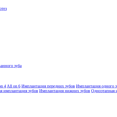
отез
анного зуба
on 4
All on 6
Имплантация передних зубов
Имплантация одного з
я имплантация зубов
Имплантация нижних зубов
Одноэтапная 