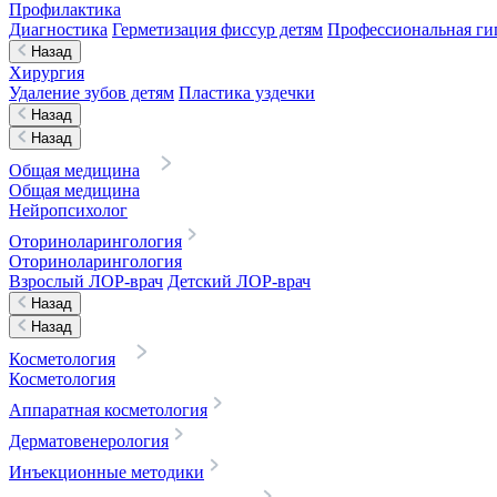
Профилактика
Диагностика
Герметизация фиссур детям
Профессиональная гиг
Назад
Хирургия
Удаление зубов детям
Пластика уздечки
Назад
Назад
Общая медицина
Общая медицина
Нейропсихолог
Оториноларингология
Оториноларингология
Взрослый ЛОР-врач
Детский ЛОР-врач
Назад
Назад
Косметология
Косметология
Аппаратная косметология
Дерматовенерология
Инъекционные методики