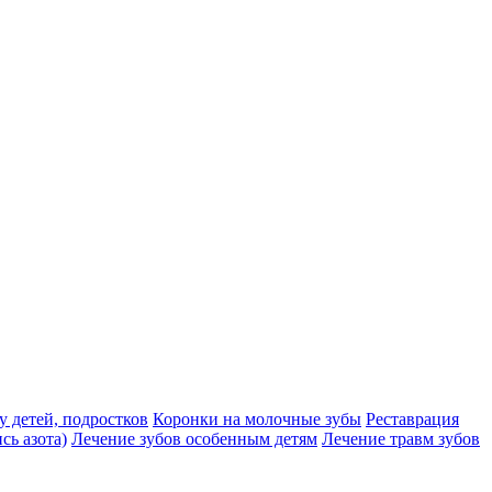
у детей, подростков
Коронки на молочные зубы
Реставрация
сь азота)
Лечение зубов особенным детям
Лечение травм зубов