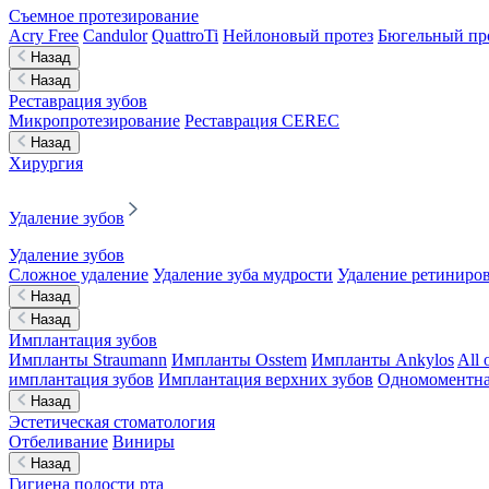
Съемное протезирование
Acry Free
Candulor
QuattroTi
Нейлоновый протез
Бюгельный пр
Назад
Назад
Реставрация зубов
Микропротезирование
Реставрация CEREC
Назад
Хирургия
Удаление зубов
Удаление зубов
Сложное удаление
Удаление зуба мудрости
Удаление ретиниров
Назад
Назад
Имплантация зубов
Импланты Straumann
Импланты Osstem
Импланты Ankylos
All 
имплантация зубов
Имплантация верхних зубов
Одномоментна
Назад
Эстетическая стоматология
Отбеливание
Виниры
Назад
Гигиена полости рта