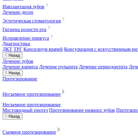
Имплантация зубов
Лечение десен
Эстетическая стоматология
Гигиена полости рта
Исправление прикуса
Диагностика
ДКТ
ТРГ
Консилиум врачей
Консультация с искусственным ин
Назад
Лечение зубов
Лечение кариеса
Лечение пульпита
Лечение периодонтита
Леч
Назад
Протезирование
Несъемное протезирование
Несъемное протезирование
Мостовидный протез
Протезирование нижних зубов
Протезиро
Назад
Съемное протезирование