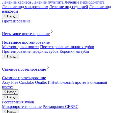
Лечение кариеса
Лечение пульпита
Лечение периодонтита
Лечение под микроскопом
Лечение под седацией
Лечение под
наркозом
Назад
Протезирование
Несъемное протезирование
Несъемное протезирование
Мостовидный протез
Протезирование нижних зубов
Протезирование передних зубов
Коронки на зубы
Назад
Съемное протезирование
Съемное протезирование
Acry Free
Candulor
QuattroTi
Нейлоновый протез
Бюгельный
протез
Назад
Назад
Реставрация зубов
Микропротезирование
Реставрация CEREC
Назад