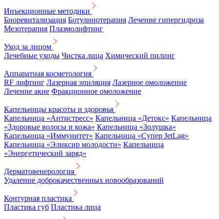
Инъекционные методики
Биоревитализация
Ботулинотерапия
Лечение гипергидроза
Мезотерапия
Плазмолифтинг
Уход за лицом
Лечебные уходы
Чистка лица
Химический пилинг
Аппаратная косметология
RF лифтинг
Лазерная эпиляция
Лазерное омоложение
Лечение акне
Фракционное омоложение
Капельницы красоты и здоровья
Капельница «Антистресс»
Капельница «Детокс»
Капельница
«Здоровые волосы и кожа»
Капельница «Золушка»
Капельница «Иммунитет»
Капельница «Супер JetLag»
Капельница «Эликсир молодости»
Капельница
«Энергетический заряд»
Дерматовенерология
Удаление доброкачественных новообразований
Контурная пластика
Пластика губ
Пластика лица