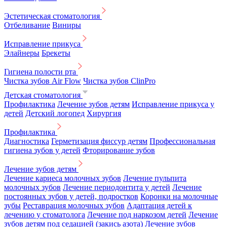
Эстетическая стоматология
Отбеливание
Виниры
Исправление прикуса
Элайнеры
Брекеты
Гигиена полости рта
Чистка зубов Air Flow
Чистка зубов ClinPro
Детская стоматология
Профилактика
Лечение зубов детям
Исправление прикуса у
детей
Детский логопед
Хирургия
Профилактика
Диагностика
Герметизация фиссур детям
Профессиональная
гигиена зубов у детей
Фторирование зубов
Лечение зубов детям
Лечение кариеса молочных зубов
Лечение пульпита
молочных зубов
Лечение периодонтита у детей
Лечение
постоянных зубов у детей, подростков
Коронки на молочные
зубы
Реставрация молочных зубов
Адаптация детей к
лечению у стоматолога
Лечение под наркозом детей
Лечение
зубов детям под седацией (закись азота)
Лечение зубов