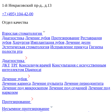
1-й Некрасовский пр-д., д.13
+7 (495) 104-42-00
Отдел качества
Взрослая стоматология
Диагностика
Лечение зубов
Протезирование
Реставрация
зубов
Хирургия
Имплантация зубов
Лечение десен
Эстетическая стоматология
Исправление прикуса
Гигиена
полости рта
Диагностика
ДКТ
ТРГ
Консилиум врачей
Консультация с искусственным
интеллектом Diagnocat
Лечение зубов
Лечение кариеса
Лечение пульпита
Лечение периодонтита
Лечение под микроскопом
Лечение под седацией
Лечение под
наркозом
Протезирование
Несъемное протезирование