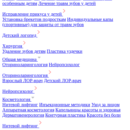
особенным детям
Лечение травм зубов у детей
Исправление прикуса у детей
Установка брекетов подросткам
Индивидуальные капы
(спортивные) для защиты от травм зубов
Детский логопед
Хирургия
Удаление зубов детям
Пластика уздечки
Общая медицина
Оториноларингология
Нейропсихолог
Оториноларингология
Взрослый ЛОР-врач
Детский ЛОР-врач
Нейропсихолог
Косметология
Нитевой лифтинг
Инъекционные методики
Уход за лицом
Аппаратная косметология
Капельницы красоты и здоровья
Дерматовенерология
Контурная пластика
Красота без боли
Нитевой лифтинг