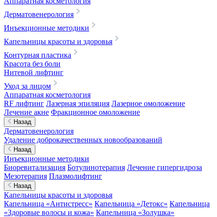
Аппаратная косметология
Дерматовенерология
Инъекционные методики
Капельницы красоты и здоровья
Контурная пластика
Красота без боли
Нитевой лифтинг
Уход за лицом
Аппаратная косметология
RF лифтинг
Лазерная эпиляция
Лазерное омоложение
Лечение акне
Фракционное омоложение
Назад
Дерматовенерология
Удаление доброкачественных новообразований
Назад
Инъекционные методики
Биоревитализация
Ботулинотерапия
Лечение гипергидроза
Мезотерапия
Плазмолифтинг
Назад
Капельницы красоты и здоровья
Капельница «Антистресс»
Капельница «Детокс»
Капельница
«Здоровые волосы и кожа»
Капельница «Золушка»