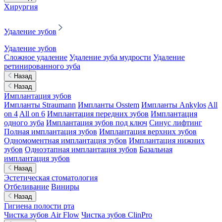
Хирургия
Удаление зубов
Удаление зубов
Сложное удаление
Удаление зуба мудрости
Удаление
ретинированного зуба
Назад
Назад
Имплантация зубов
Импланты Straumann
Импланты Osstem
Импланты Ankylos
All
on 4
All on 6
Имплантация передних зубов
Имплантация
одного зуба
Имплантация зубов под ключ
Синус лифтинг
Полная имплантация зубов
Имплантация верхних зубов
Одномоментная имплантация зубов
Имплантация нижних
зубов
Одноэтапная имплантация зубов
Базальная
имплантация зубов
Назад
Эстетическая стоматология
Отбеливание
Виниры
Назад
Гигиена полости рта
Чистка зубов Air Flow
Чистка зубов ClinPro