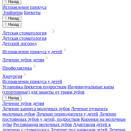
Назад
Исправление прикуса
Элайнеры
Брекеты
Назад
Назад
Детская стоматология
Детская стоматология
Детский логопед
Исправление прикуса у детей
Лечение зубов детям
Профилактика
Хирургия
Исправление прикуса у детей
Установка брекетов подросткам
Индивидуальные капы
(спортивные) для защиты от травм зубов
Назад
Лечение зубов детям
Лечение кариеса молочных зубов
Лечение пульпита
молочных зубов
Лечение периодонтита у детей
Лечение
постоянных зубов у детей, подростков
Коронки на молочные
зубы
Реставрация молочных зубов
Адаптация детей к
лечению у стоматолога
Лечение под наркозом детей
Лечение