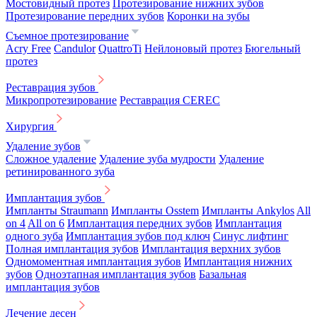
Мостовидный протез
Протезирование нижних зубов
Протезирование передних зубов
Коронки на зубы
Съемное протезирование
Acry Free
Candulor
QuattroTi
Нейлоновый протез
Бюгельный
протез
Реставрация зубов
Микропротезирование
Реставрация CEREC
Хирургия
Удаление зубов
Сложное удаление
Удаление зуба мудрости
Удаление
ретинированного зуба
Имплантация зубов
Импланты Straumann
Импланты Osstem
Импланты Ankylos
All
on 4
All on 6
Имплантация передних зубов
Имплантация
одного зуба
Имплантация зубов под ключ
Синус лифтинг
Полная имплантация зубов
Имплантация верхних зубов
Одномоментная имплантация зубов
Имплантация нижних
зубов
Одноэтапная имплантация зубов
Базальная
имплантация зубов
Лечение десен